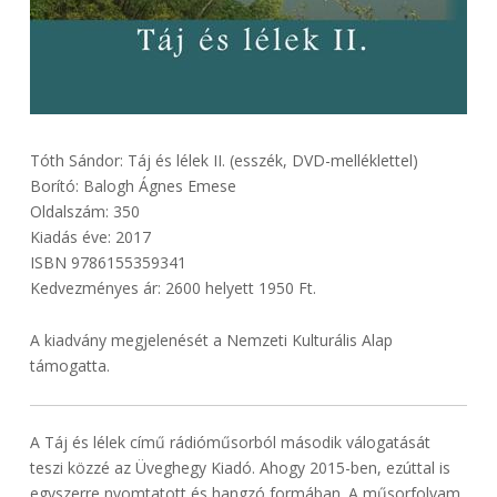
Tóth Sándor: Táj és lélek II. (esszék, DVD-melléklettel)
Borító: Balogh Ágnes Emese
Oldalszám: 350
Kiadás éve: 2017
ISBN 9786155359341
Kedvezményes ár: 2600 helyett 1950 Ft.
A kiadvány megjelenését a Nemzeti Kulturális Alap
támogatta.
A Táj és lélek című rádióműsorból második válogatását
teszi közzé az Üveghegy Kiadó. Ahogy 2015-ben, ezúttal is
egyszerre nyomtatott és hangzó formában. A műsorfolyam