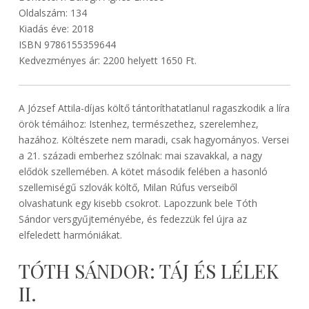
Oldalszám: 134
Kiadás éve: 2018
ISBN 9786155359644
Kedvezményes ár: 2200 helyett 1650 Ft.
A József Attila-díjas költő tántoríthatatlanul ragaszkodik a líra
örök témáihoz: Istenhez, természethez, szerelemhez,
hazához. Költészete nem maradi, csak hagyományos. Versei
a 21. századi emberhez szólnak: mai szavakkal, a nagy
elődök szellemében. A kötet második felében a hasonló
szellemiségű szlovák költő, Milan Rúfus verseiből
olvashatunk egy kisebb csokrot. Lapozzunk bele Tóth
Sándor versgyűjteményébe, és fedezzük fel újra az
elfeledett harmóniákat.
TÓTH SÁNDOR: TÁJ ÉS LÉLEK
II.