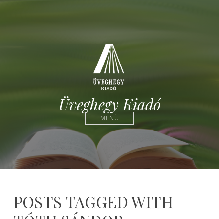
Üveghegy Kiadó
MENÜ
POSTS TAGGED WITH