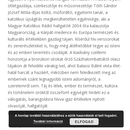
ötletgazdája, szerkesztője és műsorvezetője Tóth Sándor
József Attila-díjas költő, műfordító, egyetemi tanár, a
katolikus újságírás megkerülhetetlen egyénisége, aki a
Magyar Katolikus Rádió hallgatóit 2004 óta kalauzolja
Magyarország, a Kárpát-medence és Európa természeti és
kulturális értékekben gazdag tájain. Kísérőül hív verssorokat
és zenerészleteket is, hogy még átélhetőbbé tegye az isteni
és az emberi teremtés csodáját. A kiadvány szellemi
horizontja a bronzkori sírokat őrző Százhalombattától olasz
tájakon át felvidéki várakig ível, ahol Balassi Bálint vívta élet-
halál harcát a hazáért, miközben nem feledkezett meg az
embernek szánt legnagyobb isteni adományról, a
szerelemről sem. Táj és lélek, ember és természet, kultúra
és történelem öröktől összeforrt egységét hirdeti ez a
válogatás, barangolásra hívva igaz értékekre nyitott
olvasóját, hallgatóját.
(Véghelyi Balázs)
A honlap további használatához a sütik használatát el kell fogadni.
További információ
ELFOGAD
Copyright © 2026 Üveghegy Kiadó. All rights reserved.