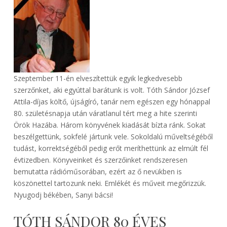
Szeptember 11-én elveszítettük egyik legkedvesebb
szerzőnket, aki egyúttal barátunk is volt. Tóth Sándor József
Attila-díjas költő, újságíró, tanár nem egészen egy hónappal
80. születésnapja után váratlanul tért meg a hite szerinti
Örök Hazába. Három könyvének kiadását bízta ránk. Sokat
beszélgettünk, sokfelé jártunk vele. Sokoldalú műveltségéből
tudást, korrektségéből pedig erőt meríthettünk az elmúlt fél
évtizedben. Könyveinket és szerzőinket rendszeresen
bemutatta rádióműsorában, ezért az ő nevükben is
köszönettel tartozunk neki. Emlékét és műveit megőrizzük.
Nyugodj békében, Sanyi bácsi!
TÓTH SÁNDOR 80 ÉVES