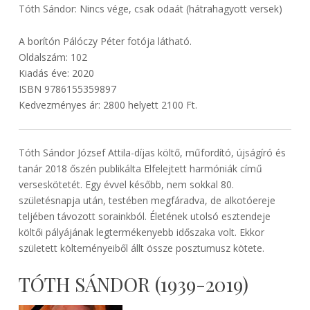
Tóth Sándor: Nincs vége, csak odaát (hátrahagyott versek)
A borítón Pálóczy Péter fotója látható.
Oldalszám: 102
Kiadás éve: 2020
ISBN 9786155359897
Kedvezményes ár: 2800 helyett 2100 Ft.
Tóth Sándor József Attila-díjas költő, műfordító, újságíró és
tanár 2018 őszén publikálta Elfelejtett harmóniák című
verseskötetét. Egy évvel később, nem sokkal 80.
születésnapja után, testében megfáradva, de alkotóereje
teljében távozott sorainkból. Életének utolsó esztendeje
költői pályájának legtermékenyebb időszaka volt. Ekkor
született költeményeiből állt össze posztumusz kötete.
TÓTH SÁNDOR (1939-2019)