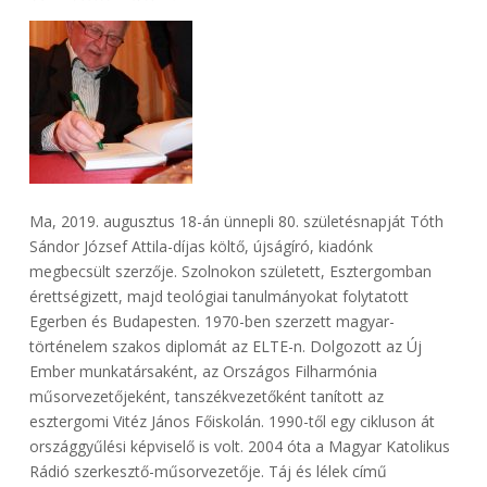
Ma, 2019. augusztus 18-án ünnepli 80. születésnapját Tóth
Sándor József Attila-díjas költő, újságíró, kiadónk
megbecsült szerzője. Szolnokon született, Esztergomban
érettségizett, majd teológiai tanulmányokat folytatott
Egerben és Budapesten. 1970-ben szerzett magyar-
történelem szakos diplomát az ELTE-n. Dolgozott az Új
Ember munkatársaként, az Országos Filharmónia
műsorvezetőjeként, tanszékvezetőként tanított az
esztergomi Vitéz János Főiskolán. 1990-től egy cikluson át
országgyűlési képviselő is volt. 2004 óta a Magyar Katolikus
Rádió szerkesztő-műsorvezetője. Táj és lélek című