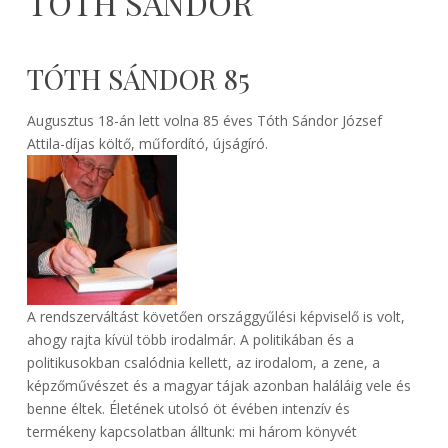
TÓTH SÁNDOR
TÓTH SÁNDOR 85
Augusztus 18-án lett volna 85 éves Tóth Sándor József
Attila-díjas költő, műfordító, újságíró.
A rendszerváltást követően országgyűlési képviselő is volt,
ahogy rajta kívül több irodalmár. A politikában és a
politikusokban csalódnia kellett, az irodalom, a zene, a
képzőművészet és a magyar tájak azonban haláláig vele és
benne éltek. Életének utolsó öt évében intenzív és
termékeny kapcsolatban álltunk: mi három könyvét