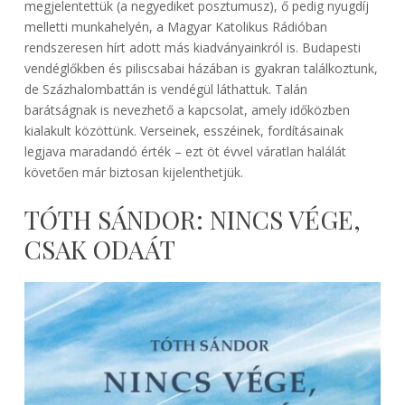
megjelentettük (a negyediket posztumusz), ő pedig nyugdíj
melletti munkahelyén, a Magyar Katolikus Rádióban
rendszeresen hírt adott más kiadványainkról is. Budapesti
vendéglőkben és piliscsabai házában is gyakran találkoztunk,
de Százhalombattán is vendégül láthattuk. Talán
barátságnak is nevezhető a kapcsolat, amely időközben
kialakult közöttünk. Verseinek, esszéinek, fordításainak
legjava maradandó érték – ezt öt évvel váratlan halálát
követően már biztosan kijelenthetjük.
TÓTH SÁNDOR: NINCS VÉGE,
CSAK ODAÁT