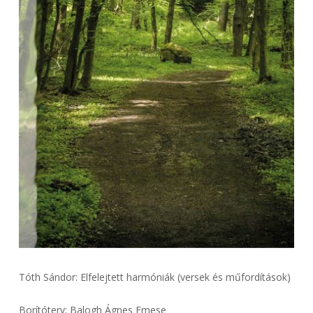
Tóth Sándor: Elfelejtett harmóniák (versek és műfordítások)
Borítóterv: Balogh Ágnes Emese