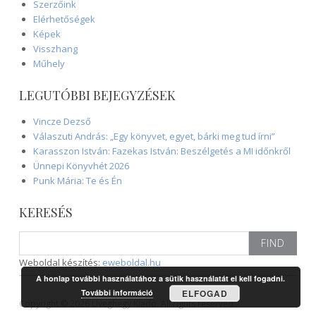
Szerzőink
Elérhetőségek
Képek
Visszhang
Műhely
LEGUTÓBBI BEJEGYZÉSEK
Vincze Dezső
Válaszuti András: „Egy könyvet, egyet, bárki meg tud írni”
Karasszon István: Fazekas István: Beszélgetés a MI időnkről
Ünnepi Könyvhét 2026
Punk Mária: Te és Én
KERESÉS
Search
for:
Weboldal készítés:
eweboldal.hu
A honlap további használatához a sütik használatát el kell fogadni.
További információ
ELFOGAD
Copyright © 2026 Üveghegy Kiadó. All rights reserved.