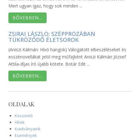
Mert ugyan igaz, hogy sok minden ...
BŐVEBBEN…
ZSIRAI LÁSZLÓ: SZÉPPRÓZÁBAN
TÜKRÖZŐDŐ ÉLETSOROK
(Aniszi Kálmán: Hívó hangok) Válogatott elbeszéléseket és
esszénovellákat jelöl meg műfajként Aniszi Kálmán József
Attila-díjas író újabb kötete. Botár Edit ...
BŐVEBBEN…
OLDALAK
Köszöntő
Hírek
Kiadványaink
Események