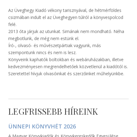
2016-
uvegadmin
Az Üveghegy Kiadó vékony tarisznyával, de hétmérföldes
06-
csizmában indult el az Üveghegyen túlról a könyvespolcod
27
felé.
2013 óta járjuk az utunkat. Simának nem mondható. Néha
megbotlunk, de még nem estünk el.
Író-, olvasó- és művészetpártiak vagyunk, más
szempontunk nincs és nem is lesz.
Könyveink kaphatók boltokban és webáruházakban, illetve
kedvezményesen megrendelhetőek közvetlenül a kiadótól is.
Szeretettel hívjuk olvasóinkat és szerzőinket műhelyünkbe.
LEGFRISSEBB HÍREINK
ÜNNEPI KÖNYVHÉT 2026
A Magyar Könyvkiadók és Könyvkereskedők Egyesülése