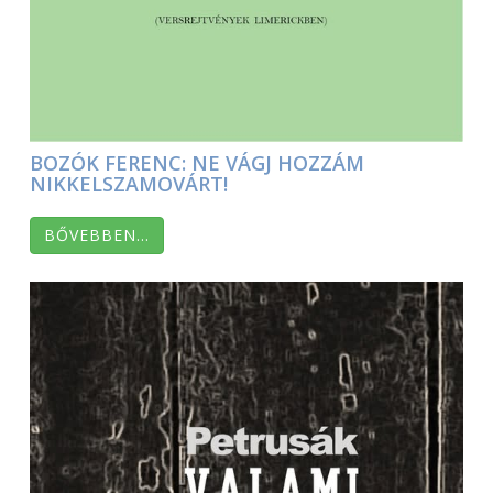
BOZÓK FERENC: NE VÁGJ HOZZÁM
NIKKELSZAMOVÁRT!
BŐVEBBEN…