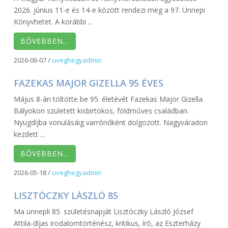
2026. június 11-e és 14-e között rendezi meg a 97. Ünnepi
Könyvhetet. A korábbi ...
BŐVEBBEN…
2026-06-07
/
uveghegyadmin
FAZEKAS MAJOR GIZELLA 95 ÉVES
Május 8-án töltötte be 95. életévét Fazekas Major Gizella.
Bályokon született kisbirtokos, földműves családban.
Nyugdíjba vonulásáig varrónőként dolgozott. Nagyváradon
kezdett ...
BŐVEBBEN…
2026-05-18
/
uveghegyadmin
LISZTÓCZKY LÁSZLÓ 85
Ma ünnepli 85. születésnapját Lisztóczky László József
Attila-díjas irodalomtörténész, kritikus, író, az Eszterházy