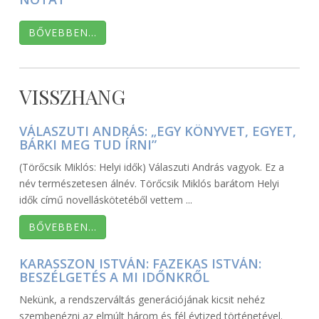
BŐVEBBEN…
VISSZHANG
VÁLASZUTI ANDRÁS: „EGY KÖNYVET, EGYET,
BÁRKI MEG TUD ÍRNI”
(Törőcsik Miklós: Helyi idők) Válaszuti András vagyok. Ez a
név természetesen álnév. Törőcsik Miklós barátom Helyi
idők című novelláskötetéből vettem ...
BŐVEBBEN…
KARASSZON ISTVÁN: FAZEKAS ISTVÁN:
BESZÉLGETÉS A MI IDŐNKRŐL
Nekünk, a rendszerváltás generációjának kicsit nehéz
szembenézni az elmúlt három és fél évtized történetével.