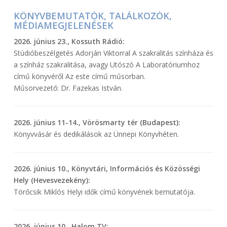
2016-
uvegadmin
KÖNYVBEMUTATÓK, TALÁLKOZÓK,
06-
MÉDIAMEGJELENÉSEK
27
2026. június 23., Kossuth Rádió:
Stúdióbeszélgetés Adorján Viktorral A szakralitás színháza és
a színház szakralitása, avagy Utószó A Laboratóriumhoz
című könyvéről Az este című műsorban.
Műsorvezető: Dr. Fazekas István.
2026. június 11-14., Vörösmarty tér (Budapest):
Könyvvásár és dedikálások az Ünnepi Könyvhéten.
2026. június 10., Könyvtári, Információs és Közösségi
Hely (Hevesvezekény):
Törőcsik Miklós Helyi idők című könyvének bemutatója.
2026. június 10., Halom TV: