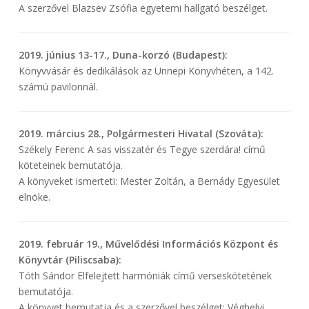
A szerzővel Blazsev Zsófia egyetemi hallgató beszélget.
2019. június 13-17., Duna-korzó (Budapest):
Könyvvásár és dedikálások az Ünnepi Könyvhéten, a 142.
számú pavilonnál.
2019. március 28., Polgármesteri Hivatal (Szováta):
Székely Ferenc A sas visszatér és Tegye szerdára! című
köteteinek bemutatója.
A könyveket ismerteti: Mester Zoltán, a Bernády Egyesület
elnöke.
2019. február 19., Művelődési Információs Központ és
Könyvtár (Piliscsaba):
Tóth Sándor Elfelejtett harmóniák című verseskötetének
bemutatója.
A könyvet bemutatja és a szerzővel beszélget: Véghelyi