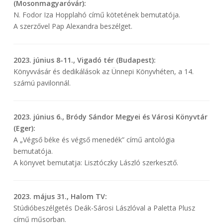
(Mosonmagyaróvár):
N. Fodor Iza Hopplahó című kötetének bemutatója.
A szerzővel Pap Alexandra beszélget.
2023. június 8-11., Vigadó tér (Budapest):
Könyvvásár és dedikálások az Ünnepi Könyvhéten, a 14.
számú pavilonnál.
2023. június 6., Bródy Sándor Megyei és Városi Könyvtár
(Eger):
A „Végső béke és végső menedék” című antológia
bemutatója.
A könyvet bemutatja: Lisztóczky László szerkesztő.
2023. május 31., Halom TV:
Stúdióbeszélgetés Deák-Sárosi Lászlóval a Paletta Plusz
című műsorban.