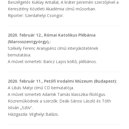
Beszélgetés Kuklay Antallal, A kráter peremén szerzőjével a
Keresztény Közéleti Akadémia című műsorban.
Riporter: Szerdahelyi Csongor.
2020. február 12., Római Katolikus Plébánia
(Marosszentgyörgy),:
Székely Ferenc Aranypénz című interjúkötetének
bemutatása.
A művet ismerteti: Baricz Lajos költő, plébános.
2020. február 11., Petőfi Irodalmi Múzeum (Budapest):
A Libás Matyi című CD bemutatója.
A művet ismerteti Adamik Tamás klasszika-filológus.
Közreműködnek a szerzők: Deák-Sárosi László és Tóth
István „Sztív”.
Házigazda: Véghelyi Balázs.