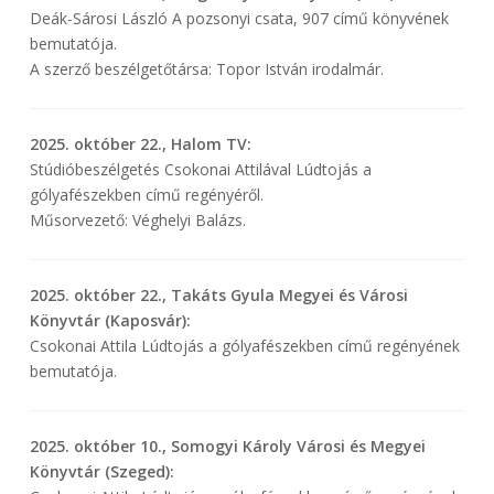
Deák-Sárosi László A pozsonyi csata, 907 című könyvének
bemutatója.
A szerző beszélgetőtársa: Topor István irodalmár.
2025. október 22., Halom TV:
Stúdióbeszélgetés Csokonai Attilával Lúdtojás a
gólyafészekben című regényéről.
Műsorvezető: Véghelyi Balázs.
2025. október 22., Takáts Gyula Megyei és Városi
Könyvtár (Kaposvár):
Csokonai Attila Lúdtojás a gólyafészekben című regényének
bemutatója.
2025. október 10., Somogyi Károly Városi és Megyei
Könyvtár (Szeged):