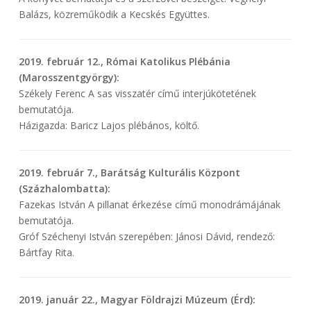
Balázs, közreműködik a Kecskés Együttes.
2019. február 12., Római Katolikus Plébánia
(Marosszentgyörgy):
Székely Ferenc A sas visszatér című interjúkötetének
bemutatója.
Házigazda: Baricz Lajos plébános, költő.
2019. február 7., Barátság Kulturális Központ
(Százhalombatta):
Fazekas István A pillanat érkezése című monodrámájának
bemutatója.
Gróf Széchenyi István szerepében: Jánosi Dávid, rendező:
Bártfay Rita.
2019. január 22., Magyar Földrajzi Múzeum (Érd):