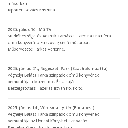
műsorban.
Riporter: Kovács Krisztina.
2025. július 16., M5 TV:
Stúdióbeszélgetés Adamik Tamással Carmina Fructifera
című könyvéről a Fülszöveg című műsorban.
Műsorvezető: Farkas Adrienne.
2025. június 21., Régészeti Park (Százhalombatta):
Véghelyi Balázs Tarka színpadok című könyvének
bemutatója a Múzeumok Éjszakáján.
Beszélgetőtárs: Fazekas István író, költő.
2025. június 14., Vörösmarty tér (Budapest):
Véghelyi Balázs Tarka színpadok című könyvének
bemutatója az Ünnepi Könyvhét színpadán.
Beszélgetőtárs: Bozók Ferenc költő.