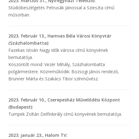
2023. március 31., Nyíregyházi Televízió:
Stúdióbeszélgetés Petrusák Jánossal a Szieszta című
műsorban.
2023. február 13., Hamvas Béla Városi Könyvtár
(Százhalombatta):
Fazekas István Nagy idők városa című könyvének
bemutatója.
Köszöntőt mond: Vezér Mihály, Százhalombatta
polgármestere. Közreműködik: Bozsogi János rendező,
Brunner Márta és Szakács Tibor színművész.
2023. február 10., Cserepesház Művelődési Központ
(Budapest):
Tumpek Zoltán Delfinkirály című könyvének bemutatója.
2023. január 23., Halom TV: