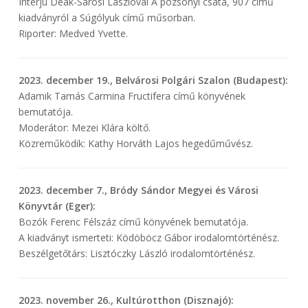
Interjú Deák-Sárosi Lászlóval A pozsonyi csata, 907 című
kiadványról a Súgólyuk című műsorban.
Riporter: Medved Yvette.
2023. december 19., Belvárosi Polgári Szalon (Budapest):
Adamik Tamás Carmina Fructifera című könyvének
bemutatója.
Moderátor: Mezei Klára költő.
Közreműködik: Kathy Horváth Lajos hegedűművész.
2023. december 7., Bródy Sándor Megyei és Városi
Könyvtár (Eger):
Bozók Ferenc Félszáz című könyvének bemutatója.
A kiadványt ismerteti: Ködöböcz Gábor irodalomtörténész.
Beszélgetőtárs: Lisztóczky László irodalomtörténész.
2023. november 26., Kultúrotthon (Disznajó):