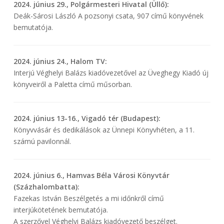
2024. június 29., Polgármesteri Hivatal (Üllő):
Deák-Sárosi László A pozsonyi csata, 907 című könyvének
bemutatója.
2024. június 24., Halom TV:
Interjú Véghelyi Balázs kiadóvezetővel az Üveghegy Kiadó új
könyveiről a Paletta című műsorban.
2024. június 13-16., Vigadó tér (Budapest):
Könyvvásár és dedikálások az Ünnepi Könyvhéten, a 11.
számú pavilonnál.
2024. június 6., Hamvas Béla Városi Könyvtár
(Százhalombatta):
Fazekas István Beszélgetés a mi időnkről című
interjúkötetének bemutatója.
A szerzővel Véghelyi Balázs kiadóvezető beszélget.