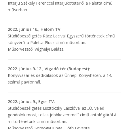
Interjú Székely Ferenccel interjúköteteiről a Paletta című
műsorban.
2022. június 16., Halom TV:
Stúdióbeszélgetés Rácz Lacival Egyszerű történetek című
könyvéről a Paletta Plusz című műsorban.
Műsorvezető: Véghelyi Balázs.
2022. június 9-12., Vigadó tér (Budapest):
Könyvvásár és dedikálások az Ünnepi Könyvhéten, a 14.
számú pavilonnál.
2022. június 9., Eger TV:
Stúdióbeszélgetés Lisztóczky Lászlóval az „Ó, véled
gondolok most, tollas jobbkezemmel” című antológiáról A
mi történetünk című műsorban.
Műsorvezető: Somogyi Kinga, Tóth Levente.