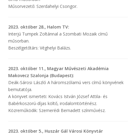
Műsorvezető: Szerdahelyi Csongor.
2023. október 28., Halom TV:
Interjú Tumpek Zoltánnal a Szombati Mozaik című
műsorban.
Beszélgetőtárs: Véghelyi Balázs.
2023. október 11., Magyar Művészeti Akadémia
Makovecz Szalonja (Budapest):
Deák-Sárosi László A háromszólamú vers című könyvének
bemutatója.
A könyvet ismerteti: Kovács István József Attila- és
Babérkoszorú-díjas költő, irodalomtörténész.
Közreműködik: Szemerédi Bernadett színművész.
2023. október 5., Huszár Gál Városi Könyvtár