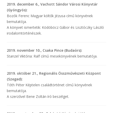
2019. december 6., Vachott Sándor Városi Könyvtár
(Gyöngyös):
Bozók Ferenc Magyar költők Jézusa című könyvének
bemutatója.
A könyvet ismertetik: Ködöböcz Gábor és Lisztóczky László
irodalomtörténészek.
2019. november 10., Csaka Pince (Budaörs):
Stanzel Viktória: Ralf című mesekönyvének bemutatója.
2019. október 21., Regionális Összművészeti Központ
(Szeged):
Tóth Péter Képtelen családtörténet című könyvének
bemutatója.
A szerzővel Bene Zoltán író beszélget.