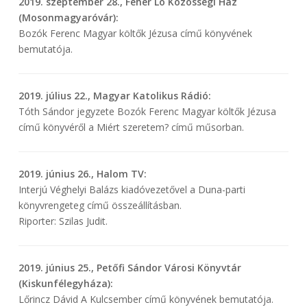
2019. szeptember 28., Fehér Ló Közösségi Ház
(Mosonmagyaróvár):
Bozók Ferenc Magyar költők Jézusa című könyvének
bemutatója.
2019. július 22., Magyar Katolikus Rádió:
Tóth Sándor jegyzete Bozók Ferenc Magyar költők Jézusa
című könyvéről a Miért szeretem? című műsorban.
2019. június 26., Halom TV:
Interjú Véghelyi Balázs kiadóvezetővel a Duna-parti
könyvrengeteg című összeállításban.
Riporter: Szilas Judit.
2019. június 25., Petőfi Sándor Városi Könyvtár
(Kiskunfélegyháza):
Lőrincz Dávid A Kulcsember című könyvének bemutatója.