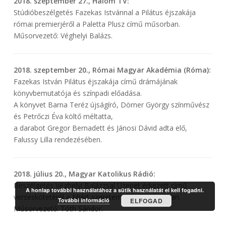
2018. szeptember 27., Halom TV:
Stúdióbeszélgetés Fazekas Istvánnal a Pilátus éjszakája
római premierjéről a Paletta Plusz című műsorban.
Műsorvezető: Véghelyi Balázs.
2018. szeptember 20., Római Magyar Akadémia (Róma):
Fazekas István Pilátus éjszakája című drámájának
könyvbemutatója és színpadi előadása.
A könyvet Barna Teréz újságíró, Dörner György színművész
és Petrőczi Éva költő méltatta,
a darabot Gregor Bernadett és Jánosi Dávid adta elő,
Falussy Lilla rendezésében.
2018. július 20., Magyar Katolikus Rádió:
Beszélgetés Véghelyi Balázzsal Üzenet érkezett című
A honlap további használatához a sütik használatát el kell fogadni.
verseskötetéről a Miért szeretem? című műsorban.
További információ
ELFOGAD
Műsorvezető: Tóth Sándor.