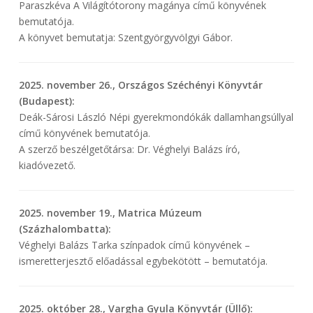
Paraszkéva A Világítótorony magánya című könyvének
bemutatója.
A könyvet bemutatja: Szentgyörgyvölgyi Gábor.
2025. november 26., Országos Széchényi Könyvtár
(Budapest):
Deák-Sárosi László Népi gyerekmondókák dallamhangsúllyal
című könyvének bemutatója.
A szerző beszélgetőtársa: Dr. Véghelyi Balázs író,
kiadóvezető.
2025. november 19., Matrica Múzeum
(Százhalombatta):
Véghelyi Balázs Tarka színpadok című könyvének –
ismeretterjesztő előadással egybekötött – bemutatója.
2025. október 28., Vargha Gyula Könyvtár (Üllő):