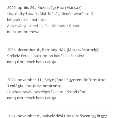
2025. április 29., Közösségi Ház (Markaz):
Lisztóczky László „Múlt ifjúság tündér taván” című
könyvének bemutatója.
A kiadványt ismerteti: Dr. Ködöböcz Gábor
irodalomtörténész.
2024. december 6., Bernády Ház (Marosvásárhely):
Székely Ferenc Ablakomon benéz az ősz című
interjúkötetének bemutatója.
2024. november 11., Selye János Egyetem Református
Teológiai Kar (Révkomárom):
Fazekas István Beszélgetés a mi időnkről című
interjúkötetének bemutatója.
2024. november 6., Művelődési Ház (Erdőszentgyörgy):