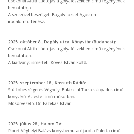
Csokonai Attila Lúdtojás a gólyafészekben című regényének
bemutatója.
A szerzővel beszélget: Bagoly József Ágoston
irodalomtörténész.
2025. október 8., Dagály utcai Könyvtár (Budapest):
Csokonai Attila Lúdtojás a gólyafészekben című regényének
bemutatója.
A kiadványt ismerteti: Köves István költő.
2025. szeptember 18., Kossuth Rádió:
Stúdióbeszélgetés Véghelyi Balázzsal Tarka színpadok című
könyvéről Az este című műsorban.
Műsorvezető: Dr. Fazekas István.
2025. július 28., Halom TV:
Riport Véghelyi Balázs könyvbemutatójáról a Paletta című