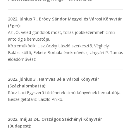
2022. június 7., Bródy Sándor Megyei és Városi Könyvtár
(Eger):
Az „Ó, véled gondolok most, tollas jobbkezemmel” című
antológia bemutatója.
Közreműködik: Lisztóczky László szerkesztő, Véghelyi
Balázs költő, Fekete Borbála énekművész, Ungvári P. Tamás
előadóművész.
2022. június 3., Hamvas Béla Városi Könyvtár
(Százhalombatta):
Rácz Laci Egyszerű történetek című könyvének bemutatója.
Beszélgetőtárs: László Anikó.
2022. május 24., Országos Széchényi Könyvtár
(Budapest):