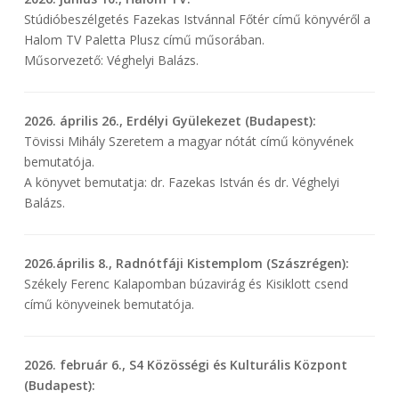
Stúdióbeszélgetés Fazekas Istvánnal Főtér című könyvéről a
Halom TV Paletta Plusz című műsorában.
Műsorvezető: Véghelyi Balázs.
2026. április 26., Erdélyi Gyülekezet (Budapest):
Tövissi Mihály Szeretem a magyar nótát című könyvének
bemutatója.
A könyvet bemutatja: dr. Fazekas István és dr. Véghelyi
Balázs.
2026.április 8., Radnótfáji Kistemplom (Szászrégen):
Székely Ferenc Kalapomban búzavirág és Kisiklott csend
című könyveinek bemutatója.
2026. február 6., S4 Közösségi és Kulturális Központ
(Budapest):