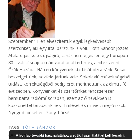
Szeptember 11-én elveszítettük egyik legkedvesebb
szerzőnket, aki egyúttal barátunk is volt. Tóth Sándor József
Attila-díjas költő, újságíró, tanár nem egészen egy hónappal
80. születésnapja után váratlanul tért meg a hite szerinti
Örök Hazába. Három könyvének kiadását bízta ránk. Sokat
beszélgettünk, sokfelé jártunk vele. Sokoldalú műveltségéből
tudást, korrektségéből pedig erőt meríthettünk az elmúlt fél
évtizedben. Könyveinket és szerzőinket rendszeresen
bemutatta rádióműsorában, ezért az ő nevükben is
köszönettel tartozunk neki. Emlékét és műveit megőrizzük.
Nyugodj békében, Sanyi bácsi!
TAGS:
TÓTH SÁNDOR
CATEGORIES:
HÍREK
A honlap további használatához a sütik használatát el kell fogadni.