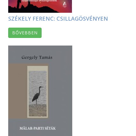
SZÉKELY FERENC: CSILLAGÖSVÉNYEN
BŐVEBBEN