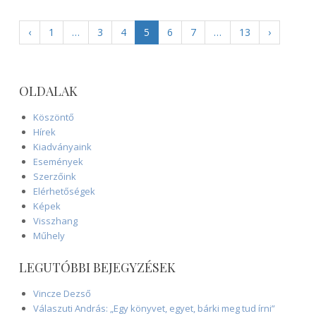
‹
1
…
3
4
5
6
7
…
13
›
OLDALAK
Köszöntő
Hírek
Kiadványaink
Események
Szerzőink
Elérhetőségek
Képek
Visszhang
Műhely
LEGUTÓBBI BEJEGYZÉSEK
Vincze Dezső
Válaszuti András: „Egy könyvet, egyet, bárki meg tud írni”