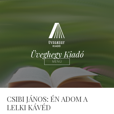
Üveghegy Kiadó
MENÜ
CSIBI JÁNOS: ÉN ADOM A
LELKI KÁVÉD