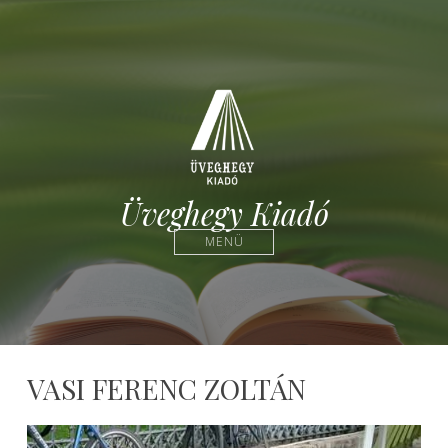
Üveghegy Kiadó
MENÜ
VASI FERENC ZOLTÁN