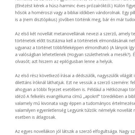
(Elnézést kérek a húsz-harminc éves prózaíróktól.) Külön fig
hősök a homéroszi vagy a bibliai időkben vándorolnak. Egy pilla
is a (nem disztópikus) jövőben történik meg, bár én már tudo
Az első két novellát metanovellának nevezi a szerző, amely te
történetek előtt tisztáznia kell a történetek elmondásának ne
ugyanaz a történet többféleképpen elmondható (A lányok így s
a valóságban lehetetlenek (Hogyan születhetnek a mesék?). É
olvasót; azt hiszem az epilógusban lenne a helyük.
Az első rész következő írásai a dédszülők, nagyszülők világát i
dilettáns íróknál láthatjuk. Ezt ne vessük a szerző szemére: fel
ahogyan a többi fejezet esetében is. Például a Hétköznapi tört
idéző A felkelés evangéliuma című „apokrif” töredékben a bibl
valamely mű kivonata vagy éppen a tudományos értelmezése imi
valamilyen egyenletlenség Legyünk túlzók: némelyik novellát 
esetben is átlagosak.
Az egyes novellákon jól látszik a szerző elfogultsága. Nagy sz