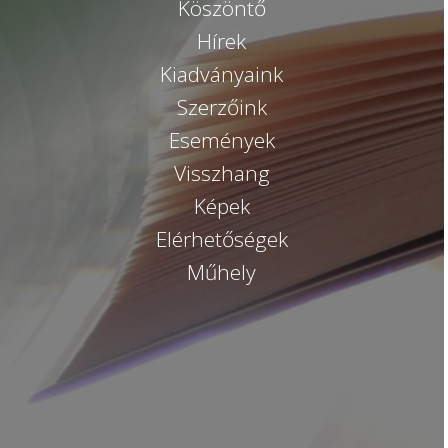
Köszöntő
Hírek
Kiadványaink
Szerzőink
Események
Visszhang
Képek
Elérhetőségek
Műhely