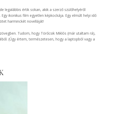
 legalábbis értik sokan, akik a szerző szülőhelyéről
Egy ikonikus film egyetlen képkockája. Egy elmúlt helyi idő
ötet harminckét novelláját!
lszövegben. Tudom, hogy Törőcsik Miklós (már utaltam rá),
lyéből. (Úgy értem, természetesen, hogy a laptopból vagy a
K