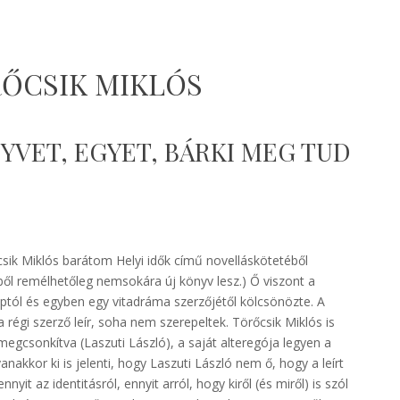
ŐCSIK MIKLÓS
YVET, EGYET, BÁRKI MEG TUD
sik Miklós barátom Helyi idők című novelláskötetéből
ből remélhetőleg nemsokára új könyv lesz.) Ő viszont a
aptól és egyben egy vitadráma szerzőjétől kölcsönözte. A
 régi szerző leír, soha nem szerepeltek. Törőcsik Miklós is
 megcsonkítva (Laszuti László), a saját alteregója legyen a
anakkor ki is jelenti, hogy Laszuti László nem ő, hogy a leírt
it az identitásról, ennyit arról, hogy kiről (és miről) is szól