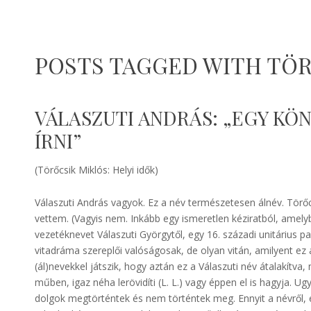
POSTS TAGGED WITH TÖR
VÁLASZUTI ANDRÁS: „EGY KÖN
ÍRNI”
(Törőcsik Miklós: Helyi idők)
Válaszuti András vagyok. Ez a név természetesen álnév. Törőc
vettem. (Vagyis nem. Inkább egy ismeretlen kéziratból, amely
vezetéknevet Válaszuti Györgytől, egy 16. századi unitárius p
vitadráma szereplői valóságosak, de olyan vitán, amilyent ez a
(ál)nevekkel játszik, hogy aztán ez a Válaszuti név átalakítva,
műben, igaz néha lerövidíti (L. L.) vagy éppen el is hagyja. Ugy
dolgok megtörténtek és nem történtek meg. Ennyit a névről, enny