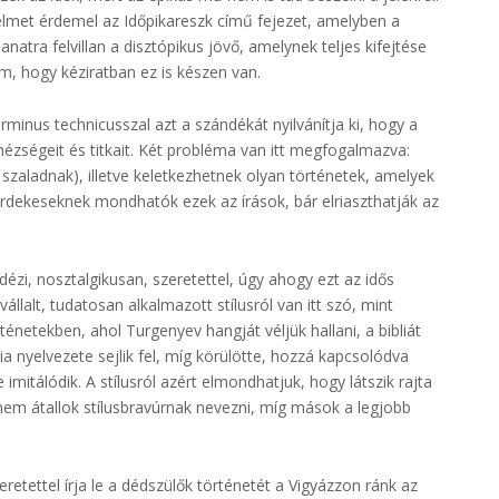
yelmet érdemel az Időpikareszk című fejezet, amelyben a
natra felvillan a disztópikus jövő, amelynek teljes kifejtése
m, hogy kéziratban ez is készen van.
rminus technicusszal azt a szándékát nyilvánítja ki, hogy a
hézségeit és titkait. Két probléma van itt megfogalmazva:
zaladnak), illetve keletkezhetnek olyan történetek, amelyek
rdekeseknek mondhatók ezek az írások, bár elriaszthatják az
dézi, nosztalgikusan, szeretettel, úgy ahogy ezt az idős
vállalt, tudatosan alkalmazott stílusról van itt szó, mint
énetekben, ahol Turgenyev hangját véljük hallani, a bibliát
ia nyelvezete sejlik fel, míg körülötte, hozzá kapcsolódva
tálódik. A stílusról azért elmondhatjuk, hogy látszik rajta
nem átallok stílusbravúrnak nevezni, míg mások a legjobb
eretettel írja le a dédszülők történetét a Vigyázzon ránk az