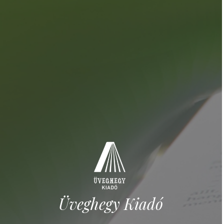
Üveghegy Kiadó