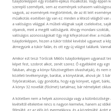
tulajdonképpen egy irodalmi-epikus műalkotás. Vagy éppen k
szereplő személyek, sem az események sohasem valóságosak. 
vagyok, az események megtörténtek, de az itt leírt esemén
műalkotás esetében így van ez: minden a létező világból van
a valóságos világgal. A műbeli világnak saját cselekvése, saj
olyanok, mint a megélt valóságunk. Ahogy mondani szokták,
valóságos azonosságokat! Egy régi kifejezéssel élve: a műalko
tulajdonképpen, hiszen a tükör többé kevésbé ugyanazt a képet
átmegyünk a tükör falán, és ott egy új világot találunk. Vanna
Amikor ezt teszi Törőcsik Miklós tulajdonképpen ugyanazt teszi
képet fest, szobrot alkot, zenét szerez. Ő egyébként egy egri
faluban, ahogy a könyv fülszövegében olvashatjuk), és nem is 
közéleti tevékenysége, barátai, a könyvtárak, ahová jár. S bár 
folyóiratokban, úgy gondolta, hogy egy könyvet, egyet, bárki, í
A könyv 32 novellát (főcímet) tartalmaz, bár némelyiket ciklu
A kötetben nem a helyek azonossága vagy a különbözősége a f
kivételtől eltekintve nincs is nagyon kiemelve, hanem az időké.
félmúlté, ez az idős író gyermekkora, és a közelmúlté. Azért e