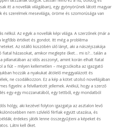
ppen látszanak dolgok. Lassan felnő ez a fiú, boldog és
csak itt a novellák világában), egy gyönyörűnek látott magyar
rsak és szerelmek mesevilága, öröme és szomorúsága van
 nélkül. Az egyik a novellák képi világa. A szerzőnek (már a
a legfőbb értéket és gondot. Itt még a probléma
neteket. Az istálló küszöbén ülő lányt, aki a nászéjszakája
ó fiatal házasokat, amikor meglepte őket… mi is?… talán a
a pillanatában az idős asszonyt, amint korán elhalt fiatal
ahol a fiút – milyen kellemetlen – megcsókolta az igazgató
jukban hozzák a nyakukat átölelő meggyalázott és
élek, ne csodálkozzon. Ez a kép a kötet utolsó novellájában
s figyelni: a felvillantott jellemek. Anékül, hogy a szerző
dés egy-egy mozzanatából, egy tettből, egy mondatból
ős hölgy, aki kezével folyton igazgatja az asztalon levő
ülönösebben nem szívlelő férfiak együtt utazása, és
példák; érdekes játék lenne összegyűjteni a képeket és
os. Látni kell őket.