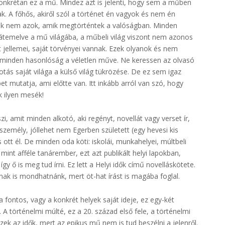
onkrétan ez a mű. Mindez azt is jelenti, hogy sem a műben
A főhős, akiről szól a történet én vagyok és nem én
yek nem azok, amik megtörténtek a valóságban. Minden
 átemelve a mű világába, a műbeli világ viszont nem azonos
át jellemei, saját törvényei vannak. Ezek olyanok és nem
 minden hasonlóság a véletlen műve. Ne keressen az olvasó
tás saját világa a külső világ tükrözése. De ez sem igaz
 mutatja, ami előtte van. Itt inkább arról van szó, hogy
k ilyen mesék!
, amit minden alkotó, aki regényt, novellát vagy verset ír,
 személy, jóllehet nem Egerben született (egy hevesi kis
ott él. De minden oda köti: iskolái, munkahelyei, múltbeli
mint afféle tanárember, ezt azt publikált helyi lapokban,
gy ő is meg tud írni. Ez lett a Helyi idők című novelláskötete.
snak is mondhatnánk, mert öt-hat írást is magába foglal.
ontos, vagy a konkrét helyek saját ideje, ez egy-két
 A történelmi múlté, ez a 20. század első fele, a történelmi
zek az idők, mert az epikus mű nem is tud beszélni a jelenről.