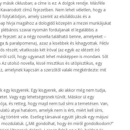
y másik ciklusban; a címe is ez: A dolgok rendje. Másféle
. Kavarodott című fejezetben. Nem lehet véletlen, hogy a
 folytatódjon, amely szerint az elsőáldozás és a
s pap hívja magához a dologidő közepén a mezei munkájukat
plébános szavai nyomán forduljanak el legalábbis a
 fejezet: az a négy novella található benne, amelyeket –
ga & paralipomena), azaz a kisebbek és kihagyottak. Fiktív
s részét; vitatkozás két íróval (az egyik az idézett író
 arról szól, hogy ugyanazt lehet másképpen is mondani. Sőt
Az utolsó novella, kissé misztikus és utópisztikus, egy
ez, amelynek kapcsán a szerzőtől valaki megkérdezte: mit
k egy kisgyerek. Egy kisgyerek, aki akkor még nem tudja,
netet. Vagy egy lehetségesnek tűnőt. Máskor ül egy
ja, és retteg, hogy majd nem tud sírni a temetésen. Van,
atú atyai hatalom, amelyik nem is érti, miért kell sírni,
 történt vele. Esetleg társaival együtt játszik egy májusi
n mozdulatuk. („Mit gondolhat, hogy én miről gondolkodom?”