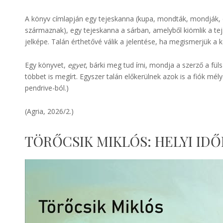
A könyv címlapján egy tejeskanna (kupa, mondták, mondják, de
származnak), egy tejeskanna a sárban, amelyből kiömlik a tej. 
jelképe. Talán érthetővé válik a jelentése, ha megismerjük a k
Egy könyvet,
egyet
, bárki meg tud írni, mondja a szerző a fü
többet is megírt. Egyszer talán előkerülnek azok is a fiók mé
pendrive-ból.)
(Agria, 2026/2.)
TÖRŐCSIK MIKLÓS: HELYI IDŐ