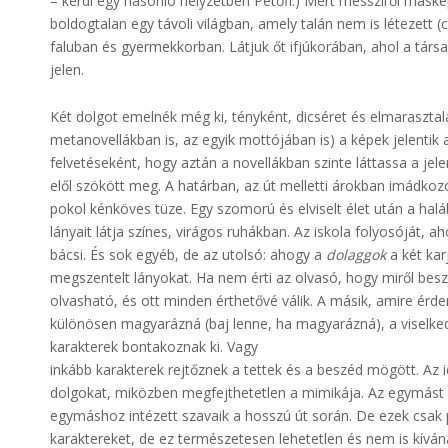
– kérdi egy hasonló helyzetben Petőfi.) Mert messziről máské
boldogtalan egy távoli világban, amely talán nem is létezett (
faluban és gyermekkorban. Látjuk őt ifjúkorában, ahol a tá
jelen.
Két dolgot emelnék még ki, tényként, dicséret és elmarasztalás
metanovellákban is, az egyik mottójában is) a képek jelentik 
felvetéseként, hogy aztán a novellákban szinte láttassa a jele
elől szökött meg. A határban, az út melletti árokban imádkoz
pokol kénköves tüze. Egy szomorú és elviselt élet után a halál
lányait látja színes, virágos ruhákban. Az iskola folyosóját, 
bácsi. És sok egyéb, de az utolsó: ahogy a
dolaggok
a két kar
megszentelt lányokat. Ha nem érti az olvasó, hogy miről besz
olvasható, és ott minden érthetővé válik. A másik, amire érdeme
különösen magyarázná (baj lenne, ha magyarázná), a viselke
karakterek bontakoznak ki. Vagy
inkább karakterek rejtőznek a tettek és a beszéd mögött. Az id
dolgokat, miközben megfejthetetlen a mimikája. Az egymást k
egymáshoz intézett szavaik a hosszú út során. De ezek csak 
karaktereket, de ez természetesen lehetetlen és nem is kívánat