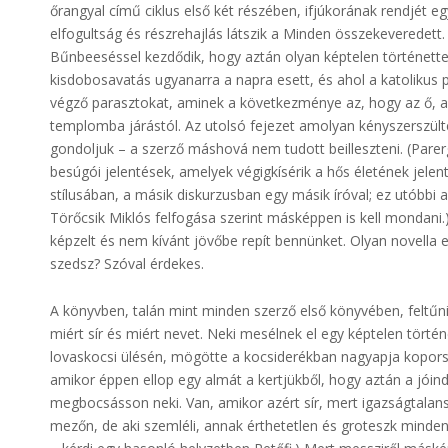
őrangyal című ciklus első két részében, ifjúkorának rendjét eg
elfogultság és részrehajlás látszik a Minden összekeveredett
Bűnbeeséssel kezdődik, hogy aztán olyan képtelen történettel
kisdobosavatás ugyanarra a napra esett, és ahol a katoliku
végző parasztokat, aminek a következménye az, hogy az ő, a 
templomba járástól. Az utolsó fejezet amolyan kényszerszülte
gondoljuk – a szerző máshová nem tudott beilleszteni. (Parer
besúgói jelentések, amelyek végigkísérik a hős életének jelentő
stílusában, a másik diskurzusban egy másik íróval; ez utóbbi
Törőcsik Miklós felfogása szerint másképpen is kell mondani.) 
képzelt és nem kívánt jövőbe repít bennünket. Olyan novella 
szedsz? Szóval érdekes.
A könyvben, talán mint minden szerző első könyvében, feltűni
miért sír és miért nevet. Neki mesélnek el egy képtelen törté
lovaskocsi ülésén, mögötte a kocsiderékban nagyapja koporsó
amikor éppen ellop egy almát a kertjükből, hogy aztán a jóindul
megbocsásson neki. Van, amikor azért sír, mert igazságtalanság
mezőn, de aki szemléli, annak érthetetlen és groteszk minde