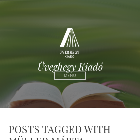
Üveghegy Kiadó
MENÜ
POSTS TAGGED WITH