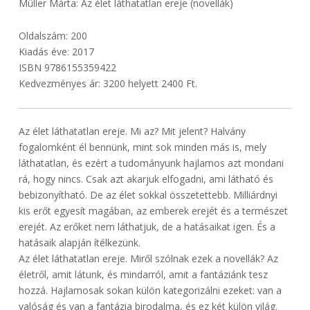
Müller Márta: Az élet láthatatlan ereje (novellák)
Oldalszám: 200
Kiadás éve: 2017
ISBN 9786155359422
Kedvezményes ár: 3200 helyett 2400 Ft.
Az élet láthatatlan ereje. Mi az? Mit jelent? Halvány
fogalomként él bennünk, mint sok minden más is, mely
láthatatlan, és ezért a tudományunk hajlamos azt mondani
rá, hogy nincs. Csak azt akarjuk elfogadni, ami látható és
bebizonyítható. De az élet sokkal összetettebb. Milliárdnyi
kis erőt egyesít magában, az emberek erejét és a természet
erejét. Az erőket nem láthatjuk, de a hatásaikat igen. És a
hatásaik alapján ítélkezünk.
Az élet láthatatlan ereje. Miről szólnak ezek a novellák? Az
életről, amit látunk, és mindarról, amit a fantáziánk tesz
hozzá. Hajlamosak sokan külön kategorizálni ezeket: van a
valóság és van a fantázia birodalma, és ez két külön világ.