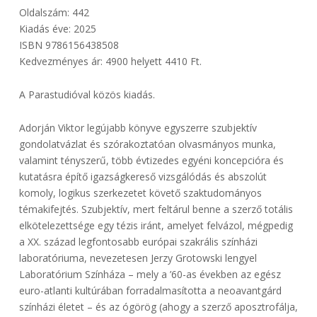
Oldalszám: 442
Kiadás éve: 2025
ISBN 9786156438508
Kedvezményes ár: 4900 helyett 4410 Ft.
A Parastudióval közös kiadás.
Adorján Viktor legújabb könyve egyszerre szubjektív
gondolatvázlat és szórakoztatóan olvasmányos munka,
valamint tényszerű, több évtizedes egyéni koncepcióra és
kutatásra építő igazságkereső vizsgálódás és abszolút
komoly, logikus szerkezetet követő szaktudományos
témakifejtés. Szubjektív, mert feltárul benne a szerző totális
elkötelezettsége egy tézis iránt, amelyet felvázol, mégpedig
a XX. század legfontosabb európai szakrális színházi
laboratóriuma, nevezetesen Jerzy Grotowski lengyel
Laboratórium Színháza – mely a ’60-as években az egész
euro-atlanti kultúrában forradalmasította a neoavantgárd
színházi életet – és az ógörög (ahogy a szerző aposztrofálja,