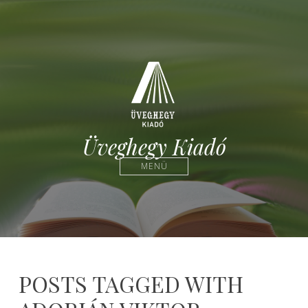
Üveghegy Kiadó
MENÜ
POSTS TAGGED WITH