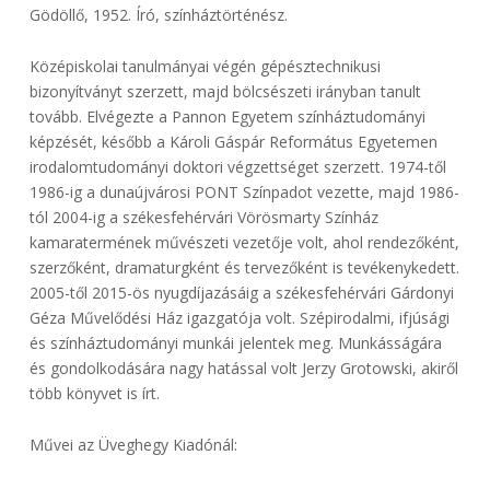
Gödöllő, 1952. Író, színháztörténész.
Középiskolai tanulmányai végén gépésztechnikusi
bizonyítványt szerzett, majd bölcsészeti irányban tanult
tovább. Elvégezte a Pannon Egyetem színháztudományi
képzését, később a Károli Gáspár Református Egyetemen
irodalomtudományi doktori végzettséget szerzett. 1974-től
1986-ig a dunaújvárosi PONT Színpadot vezette, majd 1986-
tól 2004-ig a székesfehérvári Vörösmarty Színház
kamaratermének művészeti vezetője volt, ahol rendezőként,
szerzőként, dramaturgként és tervezőként is tevékenykedett.
2005-től 2015-ös nyugdíjazásáig a székesfehérvári Gárdonyi
Géza Művelődési Ház igazgatója volt. Szépirodalmi, ifjúsági
és színháztudományi munkái jelentek meg. Munkásságára
és gondolkodására nagy hatással volt Jerzy Grotowski, akiről
több könyvet is írt.
Művei az Üveghegy Kiadónál: