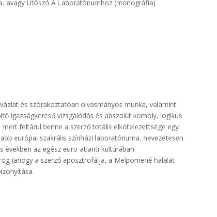
tása, avagy Utószó A Laboratóriumhoz (monográfia)
atvázlat és szórakoztatóan olvasmányos munka, valamint
ítő igazságkereső vizsgálódás és abszolút komoly, logikus
mert feltárul benne a szerző totális elkötelezettsége egy
sabb európai szakrális színházi laboratóriuma, nevezetesen
s években az egész euro-atlanti kultúrában
örög (ahogy a szerző aposztrofálja, a Melpomené halálát
izonyítása.