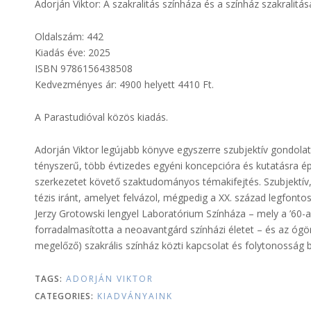
Adorján Viktor: A szakralitás színháza és a színház szakrali
Oldalszám: 442
Kiadás éve: 2025
ISBN 9786156438508
Kedvezményes ár: 4900 helyett 4410 Ft.
A Parastudióval közös kiadás.
Adorján Viktor legújabb könyve egyszerre szubjektív gondol
tényszerű, több évtizedes egyéni koncepcióra és kutatásra ép
szerkezetet követő szaktudományos témakifejtés. Szubjektív, 
tézis iránt, amelyet felvázol, mégpedig a XX. század legfonto
Jerzy Grotowski lengyel Laboratórium Színháza – mely a ’60-a
forradalmasította a neoavantgárd színházi életet – és az óg
megelőző) szakrális színház közti kapcsolat és folytonosság b
TAGS:
ADORJÁN VIKTOR
CATEGORIES:
KIADVÁNYAINK