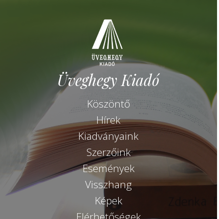
Üveghegy Kiadó
Köszöntő
Hírek
Kiadványaink
Szerzőink
Események
Visszhang
Képek
Elérhetőségek