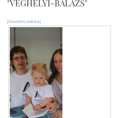
"VEGHELYI-BALAZS"
2026-
08-
[Diavetítés indítása]
07