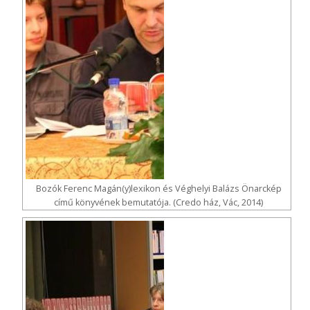
Bozók Ferenc Magán(y)lexikon és Véghelyi Balázs Önarckép
című könyvének bemutatója. (Credo ház, Vác, 2014)