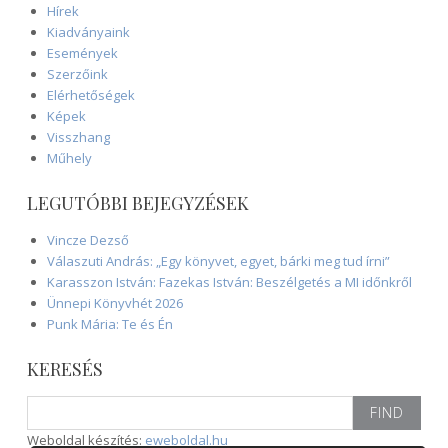
Hírek
Kiadványaink
Események
Szerzőink
Elérhetőségek
Képek
Visszhang
Műhely
LEGUTÓBBI BEJEGYZÉSEK
Vincze Dezső
Válaszuti András: „Egy könyvet, egyet, bárki meg tud írni”
Karasszon István: Fazekas István: Beszélgetés a MI időnkről
Ünnepi Könyvhét 2026
Punk Mária: Te és Én
KERESÉS
Search
for:
Weboldal készítés:
eweboldal.hu