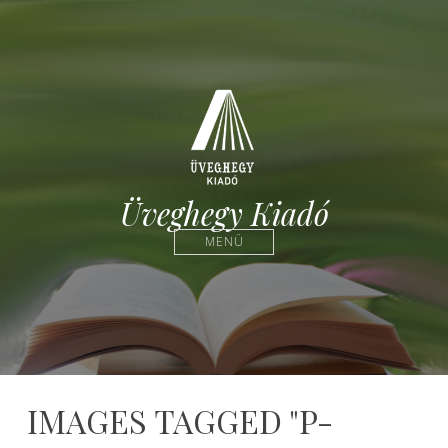
Üveghegy Kiadó
MENÜ
IMAGES TAGGED "P-