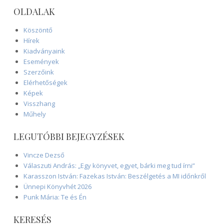
OLDALAK
Köszöntő
Hírek
Kiadványaink
Események
Szerzőink
Elérhetőségek
Képek
Visszhang
Műhely
LEGUTÓBBI BEJEGYZÉSEK
Vincze Dezső
Válaszuti András: „Egy könyvet, egyet, bárki meg tud írni”
Karasszon István: Fazekas István: Beszélgetés a MI időnkről
Ünnepi Könyvhét 2026
Punk Mária: Te és Én
KERESÉS