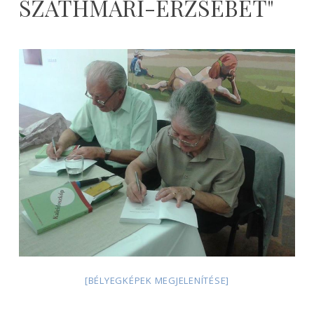
SZATHMARI-ERZSEBET"
2026-
08-
06
[BÉLYEGKÉPEK MEGJELENÍTÉSE]