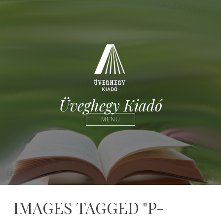
Üveghegy Kiadó
MENÜ
IMAGES TAGGED "P-