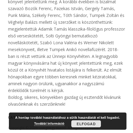
könyvet jelentettünk meg. A korábbi években is bizalmat
szavazó Bozók Ferenc, Fazekas István, Gergely Tamás,
Punk Mária, Székely Ferenc, Tóth Sándor, Tumpek Zoltán és
Véghelyi Balázs mellett új szerzőket is köszönthettünk:
megjelentettük Adamik Tamás klasszika-filológus professzor
első verseskötetét, Solti Gyöngyi bemutatkozó
novelláskötetét, Szabó Lona Valéria és Werner Nikolett
mesekönyveit, illetve Tumpek Anikó novellafüzérét. 2018-
ban is részt vettünk az Ünnepi Könyvhéten. A legnagyobb
magyar könyvvásárra hat új könyvet jelentettünk meg, ezek
közül öt a Könyvhét hivatalos listájára is felkerült. Az elmúlt
hónapokban egyre többen keresnek minket kéziratokkal,
aminek nagyon örülünk, ugyanakkor a nagyszámú
érdeklődők türelmét is kérjük.
Boldog, sikeres, könyvekben gazdag új esztendőt kívánunk
olvasóinknak és szerzőinknek!
CATEGORIES:
EGYÉB
,
HÍREK
A honlap további használatához a sütik használatát el kell fogadni.
További információ
ELFOGAD
Copyright © 2026 Üveghegy Kiadó. All rights reserved.