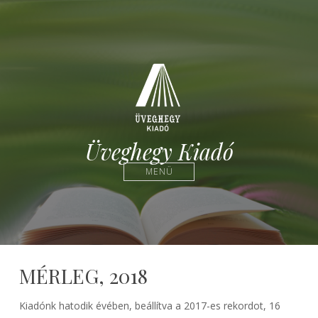
Üveghegy Kiadó
MENÜ
MÉRLEG, 2018
Kiadónk hatodik évében, beállítva a 2017-es rekordot, 16