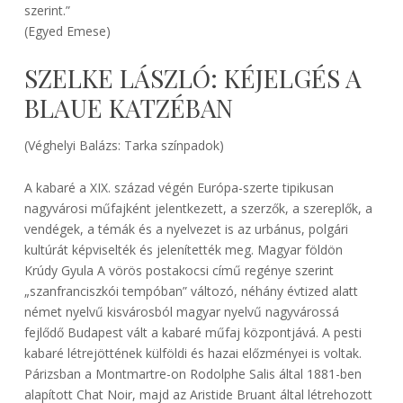
szerint.”
(Egyed Emese)
SZELKE LÁSZLÓ: KÉJELGÉS A
BLAUE KATZÉBAN
(Véghelyi Balázs: Tarka színpadok)
A kabaré a XIX. század végén Európa-szerte tipikusan
nagyvárosi műfajként jelentkezett, a szerzők, a szereplők, a
vendégek, a témák és a nyelvezet is az urbánus, polgári
kultúrát képviselték és jelenítették meg. Magyar földön
Krúdy Gyula A vörös postakocsi című regénye szerint
„szanfranciszkói tempóban” változó, néhány évtized alatt
német nyelvű kisvárosból magyar nyelvű nagyvárossá
fejlődő Budapest vált a kabaré műfaj központjává. A pesti
kabaré létrejöttének külföldi és hazai előzményei is voltak.
Párizsban a Montmartre-on Rodolphe Salis által 1881-ben
alapított Chat Noir, majd az Aristide Bruant által létrehozott