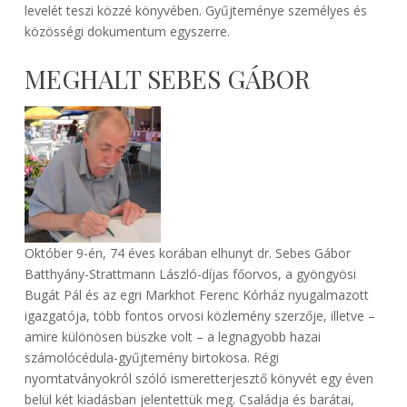
levelét teszi közzé könyvében. Gyűjteménye személyes és
közösségi dokumentum egyszerre.
MEGHALT SEBES GÁBOR
Október 9-én, 74 éves korában elhunyt dr. Sebes Gábor
Batthyány-Strattmann László-díjas főorvos, a gyöngyösi
Bugát Pál és az egri Markhot Ferenc Kórház nyugalmazott
igazgatója, több fontos orvosi közlemény szerzője, illetve –
amire különösen büszke volt – a legnagyobb hazai
számolócédula-gyűjtemény birtokosa. Régi
nyomtatványokról szóló ismeretterjesztő könyvét egy éven
belül két kiadásban jelentettük meg. Családja és barátai,