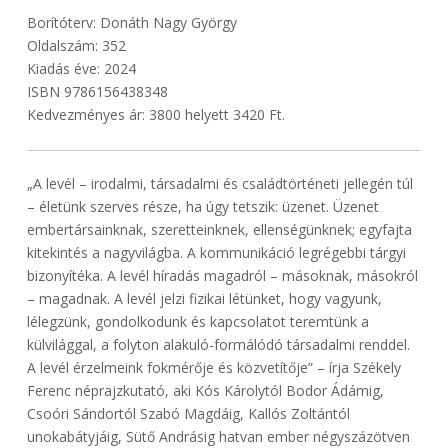
Borítóterv: Donáth Nagy György
Oldalszám: 352
Kiadás éve: 2024
ISBN 9786156438348
Kedvezményes ár: 3800 helyett 3420 Ft.
„A levél – irodalmi, társadalmi és családtörténeti jellegén túl
– életünk szerves része, ha úgy tetszik: üzenet. Üzenet
embertársainknak, szeretteinknek, ellenségünknek; egyfajta
kitekintés a nagyvilágba. A kommunikáció legrégebbi tárgyi
bizonyítéka. A levél híradás magadról – másoknak, másokról
– magadnak. A levél jelzi fizikai létünket, hogy vagyunk,
lélegzünk, gondolkodunk és kapcsolatot teremtünk a
külvilággal, a folyton alakuló-formálódó társadalmi renddel.
A levél érzelmeink fokmérője és közvetítője” – írja Székely
Ferenc néprajzkutató, aki Kós Károlytól Bodor Ádámig,
Csoóri Sándortól Szabó Magdáig, Kallós Zoltántól
unokabátyjáig, Sütő Andrásig hatvan ember négyszázötven