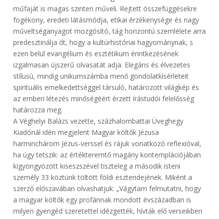
műfaját is magas szinten műveli. Rejtett összefüggésekre
fogékony, eredeti látásmódja, etikai érzékenysége és nagy
műveltséganyagot mozgósító, tág horizontú szemlélete arra
predesztinálja őt, hogy a kultúrhistóriai hagyománynak, s
ezen belül evangélium és esztétikum érintkezésének
izgalmasan újszerű olvasatát adja. Elegáns és élvezetes
stílusú, mindig unikumszámba menő gondolatkísérleteit
spirituális emelkedettséggel társuló, határozott világkép és
az emberi létezés minőségéért érzett írástudói felelősség
határozza meg.
A Véghelyi Balázs vezette, százhalombattai Üveghegy
Kiadónál idén megjelent Magyar költők Jézusa
harminchárom Jézus-verssel és rájuk vonatkozó reflexióval,
ha úgy tetszik: az értékteremtő magány kontemplációjában
kigyöngyözött kiseszszével tiszteleg a második isteni
személy 33 köztünk töltött földi esztendejének. Miként a
szerző előszavában olvashatjuk: „Vágytam felmutatni, hogy
a magyar költők egy profánnak mondott évszázadban is
milyen gyengéd szeretettel idézgették, hívták elő verseikben