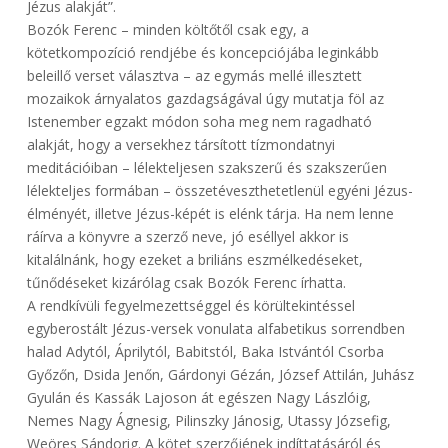
Jézus alakját”.
Bozók Ferenc – minden költőtől csak egy, a
kötetkompozíció rendjébe és koncepciójába leginkább
beleillő verset választva – az egymás mellé illesztett
mozaikok árnyalatos gazdagságával úgy mutatja föl az
Istenember egzakt módon soha meg nem ragadható
alakját, hogy a versekhez társított tízmondatnyi
meditációiban – lélekteljesen szakszerű és szakszerűen
lélekteljes formában – összetéveszthetetlenül egyéni Jézus-
élményét, illetve Jézus-képét is elénk tárja. Ha nem lenne
ráírva a könyvre a szerző neve, jó eséllyel akkor is
kitalálnánk, hogy ezeket a briliáns eszmélkedéseket,
tűnődéseket kizárólag csak Bozók Ferenc írhatta.
A rendkívüli fegyelmezettséggel és körültekintéssel
egyberostált Jézus-versek vonulata alfabetikus sorrendben
halad Adytól, Áprilytól, Babitstól, Baka Istvántól Csorba
Győzőn, Dsida Jenőn, Gárdonyi Gézán, József Attilán, Juhász
Gyulán és Kassák Lajoson át egészen Nagy Lászlóig,
Nemes Nagy Ágnesig, Pilinszky Jánosig, Utassy Józsefig,
Weöres Sándorig. A kötet szerzőjének indíttatásáról és