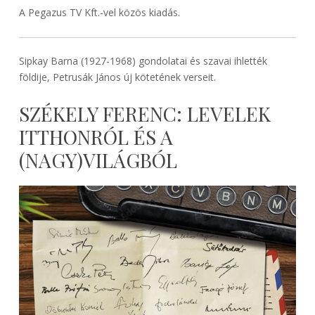
A Pegazus TV Kft.-vel közös kiadás.
Sipkay Barna (1927-1968) gondolatai és szavai ihlették
földije, Petrusák János új kötetének verseit.
SZÉKELY FERENC: LEVELEK
ITTHONRÓL ÉS A
(NAGY)VILÁGBÓL