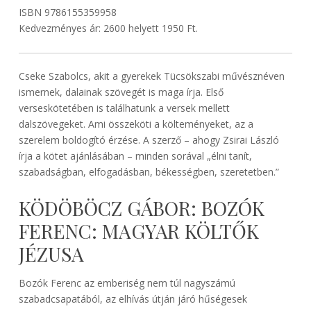
ISBN 9786155359958
Kedvezményes ár: 2600 helyett 1950 Ft.
Cseke Szabolcs, akit a gyerekek Tücsökszabi művésznéven
ismernek, dalainak szövegét is maga írja. Első
verseskötetében is találhatunk a versek mellett
dalszövegeket. Ami összeköti a költeményeket, az a
szerelem boldogító érzése. A szerző – ahogy Zsirai László
írja a kötet ajánlásában – minden sorával „élni tanít,
szabadságban, elfogadásban, békességben, szeretetben.”
KÖDÖBÖCZ GÁBOR: BOZÓK
FERENC: MAGYAR KÖLTŐK
JÉZUSA
Bozók Ferenc az emberiség nem túl nagyszámú
szabadcsapatából, az elhívás útján járó hűségesek