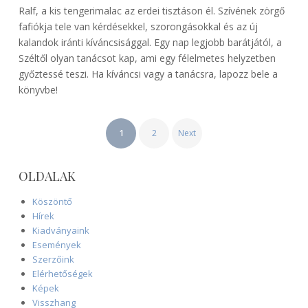
Ralf, a kis tengerimalac az erdei tisztáson él. Szívének zörgő
fafiókja tele van kérdésekkel, szorongásokkal és az új
kalandok iránti kíváncsisággal. Egy nap legjobb barátjától, a
Széltől olyan tanácsot kap, ami egy félelmetes helyzetben
győztessé teszi. Ha kíváncsi vagy a tanácsra, lapozz bele a
könyvbe!
BEJEGYZÉSEK
1
2
Next
LAPOZÁSA
OLDALAK
Köszöntő
Hírek
Kiadványaink
Események
Szerzőink
Elérhetőségek
Képek
Visszhang