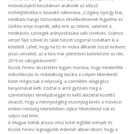
motivációjáról beszédesen árulkodik az előszó
műhelytitkokba is beavató vallomása: „Czigány György lírai,
meditatív hangú tízmondatos elmélkedéseinek fegyelme és
sűrítési ereje inspirált, adta erre az ötletet, valamint a
meditációs szövegek arányosítására való törekvés. Számos
verset fájó szívvel és talán túlzott szigorral rostáltam ki a
kötetből. Lehet, hogy ha tíz év múlva állítanék össze kedvenc
Jézus-verseket, az a lista már jelentősen különbözne az idei,
2019-es válogatásomtól”.
Bozók Ferenc dicséretére legyen mondva, hogy mindenféle
önkorlátozás és redukáltság dacára a szépen kikerekedő
kötet mégiscsak a teljesség, a szemléleti világegész
benyomását kelti. Ezúttal is arról győzvén meg a
szeretetteljes elmélyültséggel és kellő alázattal közelítő
olvasót, hogy a mennyiségileg viszonylag kevés a művészi-
emberi minőség tekintetében olykor hihetetlenül sok és
súlyos tud lenni.
A Magyar költők Jézusa című kötet legfőbb erényét és
Bozók Ferenc legnagyobb érdemét abban látom, hogy a