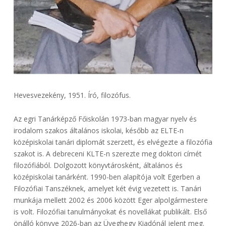
Hevesvezekény, 1951. Író, filozófus.
Az egri Tanárképző Főiskolán 1973-ban magyar nyelv és
irodalom szakos általános iskolai, később az ELTE-n
középiskolai tanári diplomát szerzett, és elvégezte a filozófia
szakot is. A debreceni KLTE-n szerezte meg doktori címét
filozófiából. Dolgozott könyvtárosként, általános és
középiskolai tanárként. 1990-ben alapítója volt Egerben a
Filozófiai Tanszéknek, amelyet két évig vezetett is. Tanári
munkája mellett 2002 és 2006 között Eger alpolgármestere
is volt. Filozófiai tanulmányokat és novellákat publikált. Első
önálló könyve 2026-ban az Üveghegy Kiadónál jelent meg.