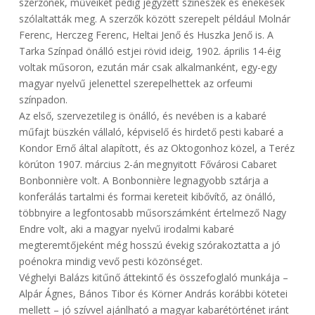
szerzőnek, műveiket pedig jegyzett színészek és énekesek
szólaltatták meg. A szerzők között szerepelt például Molnár
Ferenc, Herczeg Ferenc, Heltai Jenő és Huszka Jenő is. A
Tarka Színpad önálló estjei rövid ideig, 1902. április 14-éig
voltak műsoron, ezután már csak alkalmanként, egy-egy
magyar nyelvű jelenettel szerepelhettek az orfeumi
színpadon.
Az első, szervezetileg is önálló, és nevében is a kabaré
műfajt büszkén vállaló, képviselő és hirdető pesti kabaré a
Kondor Ernő által alapított, és az Oktogonhoz közel, a Teréz
körúton 1907. március 2-án megnyitott Fővárosi Cabaret
Bonbonnière volt. A Bonbonnière legnagyobb sztárja a
konferálás tartalmi és formai kereteit kibővítő, az önálló,
többnyire a legfontosabb műsorszámként értelmező Nagy
Endre volt, aki a magyar nyelvű irodalmi kabaré
megteremtőjeként még hosszú évekig szórakoztatta a jó
poénokra mindig vevő pesti közönséget.
Véghelyi Balázs kitűnő áttekintő és összefoglaló munkája –
Alpár Ágnes, Bános Tibor és Körner András korábbi kötetei
mellett – jó szívvel ajánlható a magyar kabarétörténet iránt