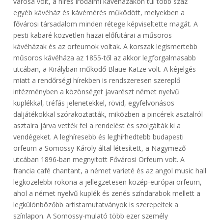
városa volt, a híres irodalmi kávéházakon túl több száz
egyéb kávéház és kávémérés működött, melyekben a
fővárosi társadalom minden rétege képviseltette magát. A
pesti kabaré közvetlen hazai előfutárai a műsoros
kávéházak és az orfeumok voltak. A korszak legismertebb
műsoros kávéháza az 1855-től az akkor legforgalmasabb
utcában, a Királyban működő Blaue Katze volt. A kéjelgés
miatt a rendőrségi hírekben is rendszeresen szereplő
intézményben a közönséget javarészt német nyelvű
kuplékkal, tréfás jelenetekkel, rövid, egyfelvonásos
daljátékokkal szórakoztatták, miközben a pincérek asztalról
asztalra járva vették fel a rendelést és szolgálták ki a
vendégeket. A leghíresebb és leghírhedtebb budapesti
orfeum a Somossy Károly által létesített, a Nagymező
utcában 1896-ban megnyitott Fővárosi Orfeum volt. A
francia café chantant, a német varieté és az angol music hall
legközelebbi rokona a jellegzetesen közép-európai orfeum,
ahol a német nyelvű kuplék és zenés színdarabok mellett a
legkülönbözőbb artistamutatványok is szerepeltek a
színlapon. A Somossy-mulató több ezer személy