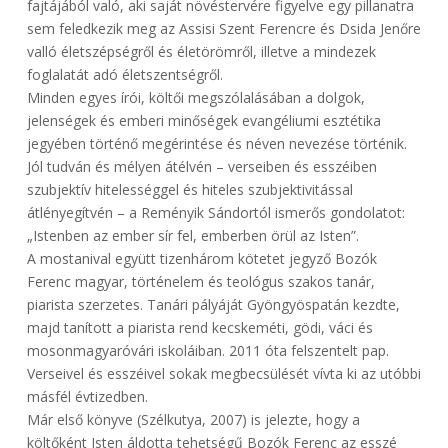
fajtájából való, aki saját növéstervére figyelve egy pillanatra
sem feledkezik meg az Assisi Szent Ferencre és Dsida Jenőre
valló életszépségről és életörömről, illetve a mindezek
foglalatát adó életszentségről.
Minden egyes írói, költői megszólalásában a dolgok,
jelenségek és emberi minőségek evangéliumi esztétika
jegyében történő megérintése és néven nevezése történik.
Jól tudván és mélyen átélvén – verseiben és esszéiben
szubjektív hitelességgel és hiteles szubjektivitással
átlényegítvén – a Reményik Sándortól ismerős gondolatot:
„Istenben az ember sír fel, emberben örül az Isten”.
A mostanival együtt tizenhárom kötetet jegyző Bozók
Ferenc magyar, történelem és teológus szakos tanár,
piarista szerzetes. Tanári pályáját Gyöngyöspatán kezdte,
majd tanított a piarista rend kecskeméti, gödi, váci és
mosonmagyaróvári iskoláiban. 2011 óta felszentelt pap.
Verseivel és esszéivel sokak megbecsülését vívta ki az utóbbi
másfél évtizedben.
Már első könyve (Szélkutya, 2007) is jelezte, hogy a
költőként Isten áldotta tehetségű Bozók Ferenc az esszé