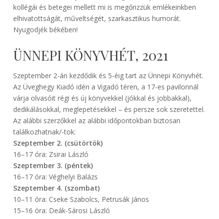
kollégái és betegei mellett mi is megőrizzük emlékeinkben
elhivatottságát, műveltségét, szarkasztikus humorát.
Nyugodjék békében!
ÜNNEPI KÖNYVHÉT, 2021
Szeptember 2-án kezdődik és 5-éig tart az Ünnepi Könyvhét.
Az Üveghegy Kiadó idén a Vigadó téren, a 17-es pavilonnál
várja olvasóit régi és új könyvekkel (jókkal és jobbakkal),
dedikálásokkal, meglepetésekkel – és persze sok szeretettel.
Az alábbi szerzőkkel az alábbi időpontokban biztosan
találkozhatnak/-tok:
Szeptember 2. (csütörtök)
16–17 óra: Zsirai László
Szeptember 3. (péntek)
16–17 óra: Véghelyi Balázs
Szeptember 4. (szombat)
10–11 óra: Cseke Szabolcs, Petrusák János
15–16 óra: Deák-Sárosi László