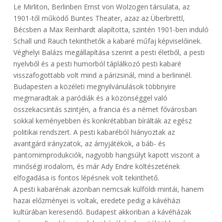
Le Mirliton, Berlinben Ernst von Wolzogen társulata, az
1901-től működő Buntes Theater, azaz az Überbrettl,
Bécsben a Max Reinhardt alapította, szintén 1901-ben induló
Schall und Rauch tekinthetők a kabaré műfaj képviselőinek.
Véghelyi Balázs megállapítása szerint a pesti életből, a pesti
nyelvből és a pesti humorból táplálkozó pesti kabaré
visszafogottabb volt mind a párizsinál, mind a berlininél.
Budapesten a közéleti megnyilvánulások többnyire
megmaradtak a paródiák és a közönséggel való
összekacsintás szintjén, a francia és a német fővárosban
sokkal keményebben és konkrétabban bírálták az egész
politikai rendszert. A pesti kabaréból hiányoztak az
avantgárd irányzatok, az árnyjátékok, a báb- és
pantomimprodukciók, nagyobb hangsúlyt kapott viszont a
minőségi irodalom, és már Ady Endre költészetének
elfogadása is fontos lépésnek volt tekinthető.
A pesti kabarénak azonban nemcsak külföldi mintái, hanem
hazai előzményei is voltak, eredete pedig a kávéházi
kultúrában keresendő. Budapest akkoriban a kávéházak