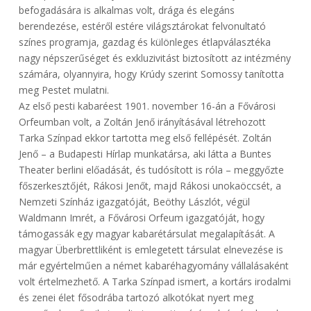
befogadására is alkalmas volt, drága és elegáns
berendezése, estéről estére világsztárokat felvonultató
színes programja, gazdag és különleges étlapválasztéka
nagy népszerűséget és exkluzivitást biztosított az intézmény
számára, olyannyira, hogy Krúdy szerint Somossy tanította
meg Pestet mulatni.
Az első pesti kabaréest 1901. november 16-án a Fővárosi
Orfeumban volt, a Zoltán Jenő irányításával létrehozott
Tarka Színpad ekkor tartotta meg első fellépését. Zoltán
Jenő – a Budapesti Hírlap munkatársa, aki látta a Buntes
Theater berlini előadását, és tudósított is róla – meggyőzte
főszerkesztőjét, Rákosi Jenőt, majd Rákosi unokaöccsét, a
Nemzeti Színház igazgatóját, Beöthy Lászlót, végül
Waldmann Imrét, a Fővárosi Orfeum igazgatóját, hogy
támogassák egy magyar kabarétársulat megalapítását. A
magyar Überbrettliként is emlegetett társulat elnevezése is
már egyértelműen a német kabaréhagyomány vállalásaként
volt értelmezhető. A Tarka Színpad ismert, a kortárs irodalmi
és zenei élet fősodrába tartozó alkotókat nyert meg