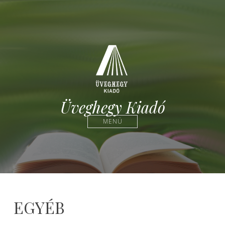
Üveghegy Kiadó
MENÜ
EGYÉB