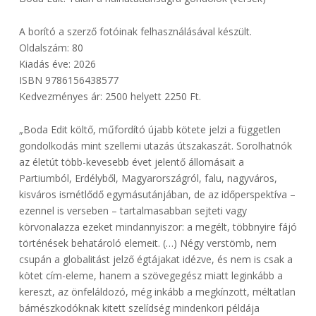
A borító a szerző fotóinak felhasználásával készült.
Oldalszám: 80
Kiadás éve: 2026
ISBN 9786156438577
Kedvezményes ár: 2500 helyett 2250 Ft.
„Boda Edit költő, műfordító újabb kötete jelzi a független
gondolkodás mint szellemi utazás útszakaszát. Sorolhatnók
az életút több-kevesebb évet jelentő állomásait a
Partiumból, Erdélyből, Magyarországról, falu, nagyváros,
kisváros ismétlődő egymásutánjában, de az időperspektíva –
ezennel is verseben – tartalmasabban sejteti vagy
körvonalazza ezeket mindannyiszor: a megélt, többnyire fájó
történések behatároló elemeit. (…) Négy verstömb, nem
csupán a globalitást jelző égtájakat idézve, és nem is csak a
kötet cím-eleme, hanem a szövegegész miatt leginkább a
kereszt, az önfeláldozó, még inkább a megkínzott, méltatlan
bámészkodóknak kitett szelídség mindenkori példája