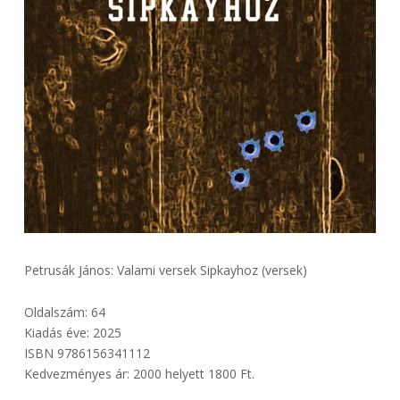
Petrusák János: Valami versek Sipkayhoz (versek)
Oldalszám: 64
Kiadás éve: 2025
ISBN 9786156341112
Kedvezményes ár: 2000 helyett 1800 Ft.