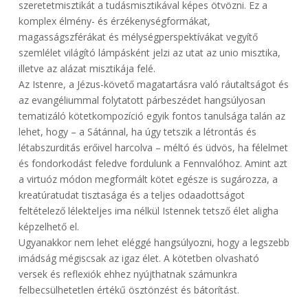
szeretetmisztikát a tudásmisztikával képes ötvözni. Ez a
komplex élmény- és érzékenységformákat,
magasságszférákat és mélységperspektívákat vegyítő
szemlélet világító lámpásként jelzi az utat az unio misztika,
illetve az alázat misztikája felé.
Az Istenre, a Jézus-követő magatartásra való ráutaltságot és
az evangéliummal folytatott párbeszédet hangsúlyosan
tematizáló kötetkompozíció egyik fontos tanulsága talán az
lehet, hogy – a Sátánnal, ha úgy tetszik a létrontás és
létabszurditás erőivel harcolva – méltó és üdvös, ha félelmet
és fondorkodást feledve fordulunk a Fennvalóhoz. Amint azt
a virtuóz módon megformált kötet egésze is sugározza, a
kreatúratudat tisztasága és a teljes odaadottságot
feltételező lélekteljes ima nélkül Istennek tetsző élet aligha
képzelhető el.
Ugyanakkor nem lehet eléggé hangsúlyozni, hogy a legszebb
imádság mégiscsak az igaz élet. A kötetben olvasható
versek és reflexiók ehhez nyújthatnak számunkra
felbecsülhetetlen értékű ösztönzést és bátorítást.