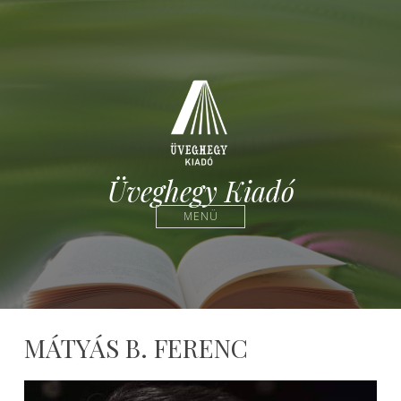
Üveghegy Kiadó
MENÜ
MÁTYÁS B. FERENC