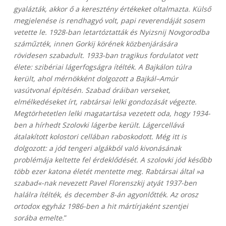
gyalázták, akkor ő a keresztény értékeket oltalmazta. Külső
megjelenése is rendhagyó volt, papi reverendáját sosem
vetette le. 1928-ban letartóztatták és Nyizsnij Novgorodba
száműzték, innen Gorkij körének közbenjárására
rövidesen szabadult. 1933-ban tragikus fordulatot vett
élete: szibériai lágerfogságra ítélték. A Bajkálon túlra
került, ahol mérnökként dolgozott a Bajkál–Amúr
vasútvonal építésén. Szabad óráiban verseket,
elmélkedéseket írt, rabtársai lelki gondozását végezte.
Megtörhetetlen lelki magatartása vezetett oda, hogy 1934-
ben a hírhedt Szolovki lágerbe került. Lágercellává
átalakított kolostori cellában raboskodott. Még itt is
dolgozott: a jód tengeri algákból való kivonásának
problémája keltette fel érdeklődését. A szolovki jód később
több ezer katona életét mentette meg. Rabtársai által »a
szabad«-nak nevezett Pavel Florenszkij atyát 1937-ben
halálra ítélték, és december 8-án agyonlőtték. Az orosz
ortodox egyház 1986-ben a hit mártírjaként szentjei
sorába emelte.
”