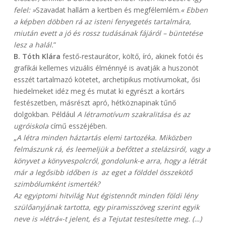
felel: »
Szavadat hallám a kertben és megfélemlém.
« Ebben
a képben döbben rá az isteni fenyegetés tartalmára,
miután evett a jó és rossz tudásának fájáról – büntetése
lesz a halál.
”
B. Tóth Klára
festő-restaurátor, költő, író, akinek fotói és
grafikái kellemes vizuális élménnyé is avatják a huszonöt
esszét tartalmazó kötetet, archetipikus motívumokat, ősi
hiedelmeket idéz meg és mutat ki egyrészt a kortárs
festészetben, másrészt apró, hétköznapinak tűnő
dolgokban. Például
A létramotívum szakralitása és az
ugróiskola
című esszéjében.
„
A létra minden háztartás elemi tartozéka. Miközben
felmászunk rá, és leemeljük a befőttet a stelázsiról, vagy a
könyvet a könyvespolcról, gondolunk-e arra, hogy a létrát
már a legősibb időben is az eget a földdel összekötő
szimbólumként ismerték?
Az egyiptomi hitvilág Nut égistennőt minden földi lény
szülőanyjának tartotta, egy piramisszöveg szerint egyik
neve is »létrá«-t jelent, és a Tejutat testesítette meg. (…)