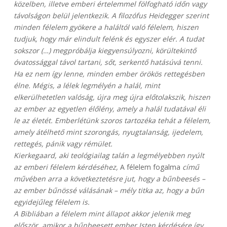
közelben, illetve emberi értelemmel fölfogható időn vagy
távolságon belül jelentkezik. A filozófus Heidegger szerint
minden félelem gyökere a haláltól való félelem, hiszen
tudjuk, hogy már elindult felénk és egyszer elér. A tudat
sokszor (…) megpróbálja kiegyensúlyozni, körültekintő
óvatossággal távol tartani, sőt, serkentő hatásúvá tenni.
Ha ez nem így lenne, minden ember örökös rettegésben
élne. Mégis, a lélek legmélyén a halál, mint
elkerülhetetlen valóság, újra meg újra előtolakszik, hiszen
az ember az egyetlen élőlény, amely a halál tudatával éli
le az életét. Emberlétünk szoros tartozéka tehát a félelem,
amely átélhető mint szorongás, nyugtalanság, ijedelem,
rettegés, pánik vagy rémület.
Kierkegaard, aki teológiailag talán a legmélyebben nyúlt
az emberi félelem kérdéséhez,
A félelem fogalma
című
művében arra a következtetésre jut, hogy a bűnbeesés –
az ember bűnössé válásának – mély titka az, hogy a bűn
egyidejűleg félelem is.
A Bibliában a félelem mint állapot akkor jelenik meg
először, amikor a bűnbeesett ember Isten kérdésére így