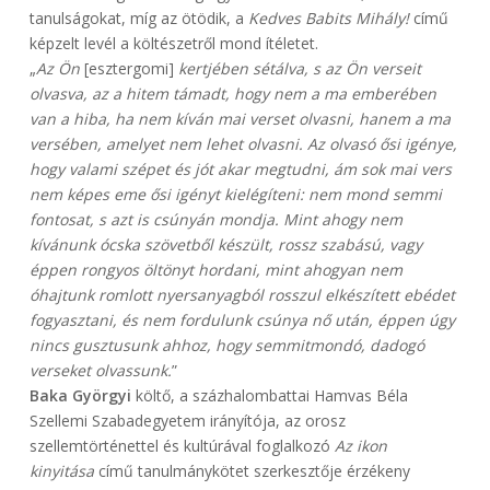
tanulságokat, míg az ötödik, a
Kedves Babits Mihály!
című
képzelt levél a költészetről mond ítéletet.
„
Az Ön
[esztergomi]
kertjében sétálva, s az Ön verseit
olvasva, az a hitem támadt, hogy nem a ma emberében
van a hiba, ha nem kíván mai verset olvasni, hanem a ma
versében, amelyet nem lehet olvasni. Az olvasó ősi igénye,
hogy valami szépet és jót akar megtudni, ám sok mai vers
nem képes eme ősi igényt kielégíteni: nem mond semmi
fontosat, s azt is csúnyán mondja. Mint ahogy nem
kívánunk ócska szövetből készült, rossz szabású, vagy
éppen rongyos öltönyt hordani, mint ahogyan nem
óhajtunk romlott nyersanyagból rosszul elkészített ebédet
fogyasztani, és nem fordulunk csúnya nő után, éppen úgy
nincs gusztusunk ahhoz, hogy semmitmondó, dadogó
verseket olvassunk.
”
Baka Györgyi
költő, a százhalombattai Hamvas Béla
Szellemi Szabadegyetem irányítója, az orosz
szellemtörténettel és kultúrával foglalkozó
Az ikon
kinyitása
című tanulmánykötet szerkesztője érzékeny