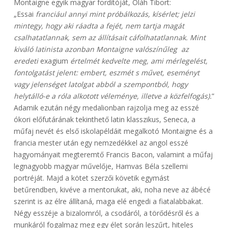
Montaigne egyik magyar fordítóját, Oláh Tibort:
„Essai
franciául annyi mint próbálkozás, kísérlet; jelzi
mintegy, hogy aki ráadta a fejét, nem tartja magát
csalhatatlannak, sem az állításait cáfolhatatlannak. Mint
kiváló latinista azonban Montaigne valószínűleg az
eredeti
exagium
értelmét kedvelte meg, ami mérlegelést,
fontolgatást jelent: embert, eszmét s művet, eseményt
vagy jelenséget latolgat abból a szempontból, hogy
helytálló-e a róla alkotott véleménye, illetve a közfelfogás).
”
Adamik ezután négy medalionban rajzolja meg az esszé
ókori előfutárának tekinthető latin klasszikus, Seneca, a
műfaj nevét és első iskolapéldáit megalkotó Montaigne és a
francia mester után egy nemzedékkel az angol esszé
hagyományait megteremtő Francis Bacon, valamint a műfaj
legnagyobb magyar művelője, Hamvas Béla szellemi
portréját. Majd a kötet szerzői követik egymást
betűrendben, kivéve a mentorukat, aki, noha neve az ábécé
szerint is az élre állítaná, maga elé engedi a fiatalabbakat.
Négy esszéje a bizalomról, a csodáról, a törődésről és a
munkáról fogalmaz meg egy élet során leszűrt, hiteles