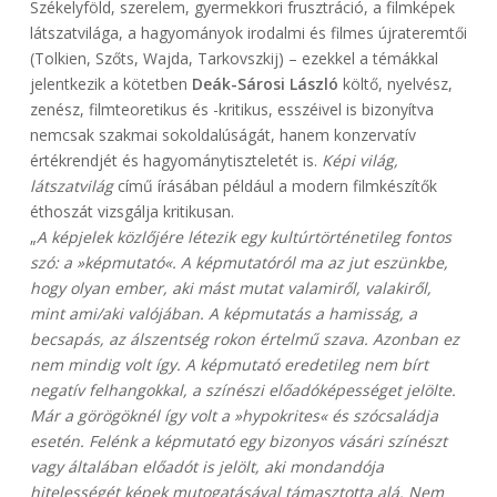
Székelyföld, szerelem, gyermekkori frusztráció, a filmképek
látszatvilága, a hagyományok irodalmi és filmes újrateremtői
(Tolkien, Szőts, Wajda, Tarkovszkij) – ezekkel a témákkal
jelentkezik a kötetben
Deák-Sárosi László
költő, nyelvész,
zenész, filmteoretikus és -kritikus, esszéivel is bizonyítva
nemcsak szakmai sokoldalúságát, hanem konzervatív
értékrendjét és hagyománytiszteletét is.
Képi világ,
látszatvilág
című írásában például a modern filmkészítők
éthoszát vizsgálja kritikusan.
„
A képjelek közlőjére létezik egy kultúrtörténetileg fontos
szó: a »képmutató«. A képmutatóról ma az jut eszünkbe,
hogy olyan ember, aki mást mutat valamiről, valakiről,
mint ami/aki valójában. A képmutatás a hamisság, a
becsapás, az álszentség rokon értelmű szava. Azonban ez
nem mindig volt így. A képmutató eredetileg nem bírt
negatív felhangokkal, a színészi előadóképességet jelölte.
Már a görögöknél így volt a »hypokrites« és szócsaládja
esetén. Felénk a képmutató egy bizonyos vásári színészt
vagy általában előadót is jelölt, aki mondandója
hitelességét képek mutogatásával támasztotta alá. Nem