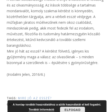
és az olvasmányosság. Az írások többsége a tartalmas
mondanivalót, komoly szakmai kérdést is könnyedén,
közérthetően tárgyalja, ami a vérbeli esszé védjegye. A
műfajban járatos műélvezőnek nem okoz csalódást,
mindazoknak pedig, akik most fedezik fel az irodalom,
művészet, filozófia és tudomány határmezsgyéin kószáló
értekezést, kitűnő kedvcsináló a további szellemi
barangoláshoz.
Mire jó hát az esszé? A kérdést fölvető, igényes kis
gyűjtemény maga a válasz: az olvasóknak – s minden
bizonnyal a szerzőknek is – épülésére s gyönyörűségére.
(Irodalmi Jelen, 2016/6.)
TAGS:
MIRE JÓ AZ ESSZÉ?
CATEGORIES:
VISSZHANG
A honlap további használatához a sütik használatát el kell fogadni.
További információ
ELFOGAD