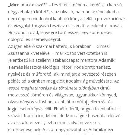
„Mire jó az esszé?”
– teszi fel címében a kérdést a karcsú,
négyzet alakú kötet*, s az olvasó, ha már kezébe akad a
nem éppen mindenhol kapható könyv, felül a provokációnak,
és vizsgálat tárgyává teszi az öt szerző fejenként öt írását.
Huszonöt rövid, lényegre törő esszét egy sor érdekes
dologról és személyiségről.
Az igen eltérő szakmai hátterű, s korábban – Gimesi
Zsuzsanna kivételével – már közös verskötetben is
jelentkező kis szellemi szabadcsapat mentora
Adamik
Tamás
klasszika-filológus, rétor, irodalomtörténész,
nyelvész és műfordító, aki mindjárt a bevezető részben
példát ad a címben megjelölt irodalmi ág művelésére.
Az
esszé meghatározása és története dióhéjban
című
metaesszé tömören és világosan, ugyanakkor könnyed,
olvasmányos stílusban tekinti át a műfaj jellemzőit és
legjelesebb képviselőit. Ebből kiderül, hogy a tizenhatodik
századi francia író, Michel de Montaigne használta először
az
essai
kifejezést, ezt a címet adva nevezetes
elmélkedéseinek. A szó magyarázatához Adamik idézi