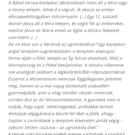
A Bábel tornya középkori ábrázolásain Isten áll a létra vagy
a torony tetején, tehát ő a végcél, őt akarja az ember
elbizakodottságában túlszárnyalni. (…) Egy 12. századi
ikonon Jézus áll a létra tetején, és segíti föl az embereket,
máshol Jézus és Mária emeli az égbe a létrára fektetett
szerzetest. (…)
De mi köze van a létrának az ugróiskolához? Egy középkori
angol templom »ugróiskoláján« a templom alaprajzú
forma alján a Föld, tetején az Ég felirat olvasható, fölül a
Mennyország és a Pokol betűjelzései. A témára rákeresve
sok analógiát találtam a legkülönbözőbb népcsoportoknál.
Eszerint a létramotívum nemcsak függőlegesen jelenhet
meg, hanem ez a mai napig közkedvelt szabadtéri
gyermekjáték, amit a világ minden részén ismernek,
szintén őrzi az ősi létraszimbólumot. A gyerekek nem is
tudják, hogy saját, nehézségekkel, próbákkal terhelt
életútjuk végigjárására készíti fel őket a játék, ahogy
hajdan a zarándokok a templom kövezetén járták végig –
sokszor térden csúszva – az ugróiskola ősét.
”
A témák sokszínűsége mellett erénye a kötetnek a rövidség