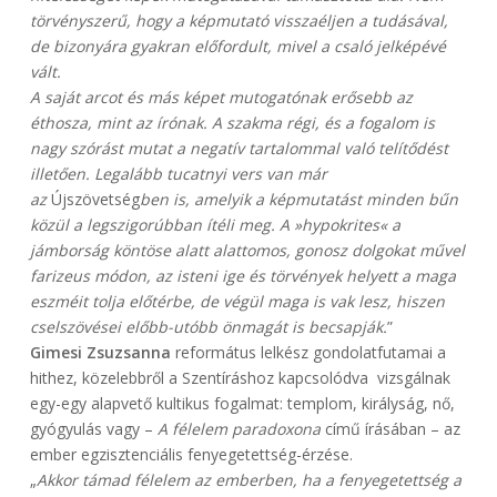
törvényszerű, hogy a képmutató visszaéljen a tudásával,
de bizonyára gyakran előfordult, mivel a csaló jelképévé
vált.
A saját arcot és más képet mutogatónak erősebb az
éthosza, mint az írónak. A szakma régi, és a fogalom is
nagy szórást mutat a negatív tartalommal való telítődést
illetően. Legalább tucatnyi vers van már
az
Újszövetség
ben is, amelyik a képmutatást minden bűn
közül a legszigorúbban ítéli meg. A »hypokrites« a
jámborság köntöse alatt alattomos, gonosz dolgokat művel
farizeus módon, az isteni ige és törvények helyett a maga
eszméit tolja előtérbe, de végül maga is vak lesz, hiszen
cselszövései előbb-utóbb önmagát is becsapják.
”
Gimesi Zsuzsanna
református lelkész gondolatfutamai a
hithez, közelebbről a Szentíráshoz kapcsolódva vizsgálnak
egy-egy alapvető kultikus fogalmat: templom, királyság, nő,
gyógyulás vagy –
A félelem paradoxona
című írásában – az
ember egzisztenciális fenyegetettség-érzése.
„
Akkor támad félelem az emberben, ha a fenyegetettség a