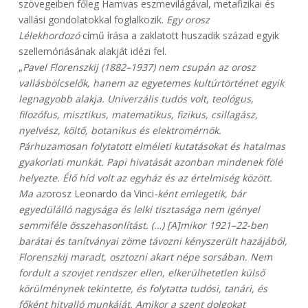
szövegeiben főleg Hamvas eszmevilágával, metafizikai és
vallási gondolatokkal foglalkozik.
Egy orosz
Lélekhordozó
című írása a zaklatott huszadik század egyik
szellemóriásának alakját idézi fel.
„
Pavel Florenszkij (1882–1937) nem csupán az orosz
vallásbölcselők, hanem az egyetemes kultúrtörténet egyik
legnagyobb alakja. Univerzális tudós volt, teológus,
filozófus, misztikus, matematikus, fizikus, csillagász,
nyelvész, költő, botanikus és elektromérnök.
Párhuzamosan folytatott elméleti kutatásokat és hatalmas
gyakorlati munkát. Papi hivatását azonban mindenek fölé
helyezte. Élő híd volt az egyház és az értelmiség között.
Ma az
orosz Leonardo da Vinci
-ként emlegetik, bár
egyedülálló nagysága és lelki tisztasága nem igényel
semmiféle összehasonlítást. (…) [A]mikor 1921–22-ben
barátai és tanítványai zöme távozni kényszerült hazájából,
Florenszkij maradt, osztozni akart népe sorsában. Nem
fordult a szovjet rendszer ellen, elkerülhetetlen külső
körülménynek tekintette, és folytatta tudósi, tanári, és
főként hitvalló munkáját. Amikor a szent dolgokat