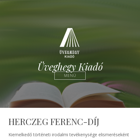
Üveghegy Kiadó
MENÜ
HERCZEG FERENC-DÍJ
Kiemelkedő történeti irodalmi tevékenysége elismeréseként