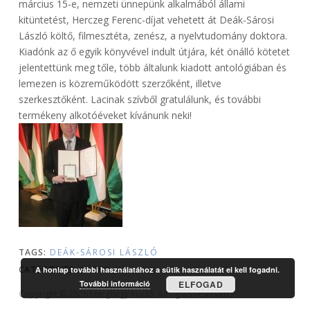
március 15-e, nemzeti ünnepünk alkalmából állami
kitüntetést, Herczeg Ferenc-díjat vehetett át Deák-Sárosi
László költő, filmesztéta, zenész, a nyelvtudomány doktora.
Kiadónk az ő egyik könyvével indult útjára, két önálló kötetet
jelentettünk meg tőle, több általunk kiadott antológiában és
lemezen is közreműködött szerzőként, illetve
szerkesztőként. Lacinak szívből gratulálunk, és további
termékeny alkotóéveket kívánunk neki!
TAGS:
DEÁK-SÁROSI LÁSZLÓ
CATEGORIES:
HÍREK
A honlap további használatához a sütik használatát el kell fogadni.
További információ
ELFOGAD
Copyright © 2026 Üveghegy Kiadó. All rights reserved.