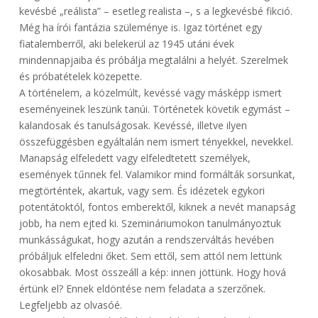
kevésbé „reálista” – esetleg realista –, s a legkevésbé fikció.
Még ha írói fantázia szüleménye is. Igaz történet egy
fiatalemberről, aki belekerül az 1945 utáni évek
mindennapjaiba és próbálja megtalálni a helyét. Szerelmek
és próbatételek közepette.
A történelem, a közelmúlt, kevéssé vagy másképp ismert
eseményeinek leszünk tanúi. Történetek követik egymást –
kalandosak és tanulságosak. Kevéssé, illetve ilyen
összefüggésben egyáltalán nem ismert tényekkel, nevekkel.
Manapság elfeledett vagy elfeledtetett személyek,
események tűnnek fel. Valamikor mind formálták sorsunkat,
megtörténtek, akartuk, vagy sem. És idézetek egykori
potentátoktól, fontos emberektől, kiknek a nevét manapság
jobb, ha nem ejted ki. Szemináriumokon tanulmányoztuk
munkásságukat, hogy azután a rendszerváltás hevében
próbáljuk elfeledni őket. Sem ettől, sem attól nem lettünk
okosabbak. Most összeáll a kép: innen jöttünk. Hogy hová
értünk el? Ennek eldöntése nem feladata a szerzőnek.
Legfeljebb az olvasóé.