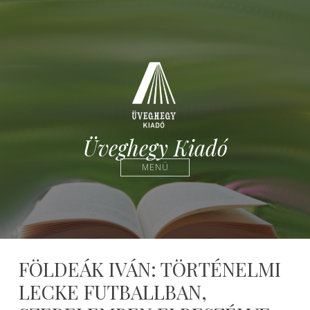
Üveghegy Kiadó
MENÜ
FÖLDEÁK IVÁN: TÖRTÉNELMI
LECKE FUTBALLBAN,