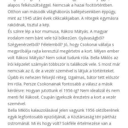
alapos felkészültséggel. Nemcsak a hazai focitörténtben.
Otthon van második világháborús ballépéseinkben éppúgy,
mint az 1945 utáni évek cikkcakkjaiban. A rétegek egymásra
rakódnak, tisztul a kép.
És színre lép a kor mumusa, Rákosi Mátyás. A magyar
irodalom nem bánt vele túl bőkezűen. Gyávaságból?
Szégyenérzetből? Félelemből? Jó, hogy Csokonai vállalja s
megpróbálja rajta keresztül megértetni a kort. Milyen ember
volt Rákosi Mátyás? Nem sokat tudunk róla. Bella Miklós az
írói képzelet szárnyán többször is találkozik vele. S most már
nemcsak az ő, de a vezér szemével is látjuk a történteket.
Újabb és nehezen felsejlő réteg. Izgalmas, bátor tett először
írni róla. Persze Csokonainak fontosabb a válasz a másik
kérdésre: Hogyan jutottunk el 1956-ig? Nem idealizál és nem
menti fel Rákosit. Csupán igyekszik éreztetni a kort a vezér
szemével.
Bella Miklós kalauzolásával jelen vagyunk 1956 októberének
egyik legfontosabb epizódjánál, a Köztársaság téri pártház
ostrománál. Mi és hogy volt? Sokféle értelmezése van a