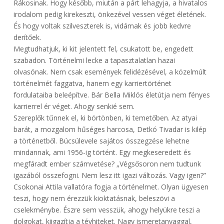
Rákosinak. Hogy később, miután a párt lehagyja, a hivatalos
irodalom pedig kirekeszti, önkezével vessen véget életének.
És hogy voltak szilveszterek is, vidámak és jobb kedvre
derítőek.
Megtudhatjuk, ki kit jelentett fel, csukatott be, engedett
szabadon. Történelmi lecke a tapasztalatlan hazai
olvasónak. Nem csak események felidézésével, a közelmúlt
történelmét faggatva, hanem egy karriertörténet
fordulataiba beleépítve. Bár Bella Miklós életútja nem fényes
karrierrel ér véget. Ahogy senkié sem.
Szereplők tűnnek el, ki börtönben, ki temetőben. Az atyai
barát, a mozgalom hűséges harcosa, Detkó Tivadar is kilép
a történetből. Búcsúlevele sajátos összegzése lehetne
mindannak, ami 1956-ig történt. Egy megkeseredett és
megfáradt ember számvetése? „Végsősoron nem tudtunk
igazából összefogni. Nem lesz itt igazi változás. Vagy igen?”
Csokonai Attila vallatóra fogja a történelmet. Olyan ügyesen
teszi, hogy nem érezzük kioktatásnak, beleszövi a
cselekménybe. Észre sem vesszük, ahogy helyükre teszi a
dolgokat, kiigazítja a tévhiteket. Nagy ismeretanyaggal,