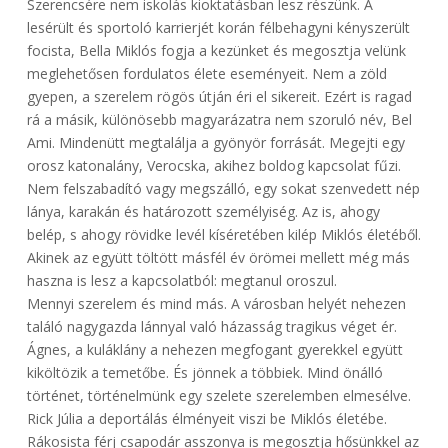
Szerencsére nem iskolás kioktatásban lesz részünk. A
lesérült és sportoló karrierjét korán félbehagyni kényszerült
focista, Bella Miklós fogja a kezünket és megosztja velünk
meglehetősen fordulatos élete eseményeit. Nem a zöld
gyepen, a szerelem rögös útján éri el sikereit. Ezért is ragad
rá a másik, különösebb magyarázatra nem szoruló név, Bel
Ami. Mindenütt megtalálja a gyönyör forrását. Megejti egy
orosz katonalány, Verocska, akihez boldog kapcsolat fűzi.
Nem felszabadító vagy megszálló, egy sokat szenvedett nép
lánya, karakán és határozott személyiség. Az is, ahogy
belép, s ahogy rövidke levél kíséretében kilép Miklós életéből.
Akinek az együtt töltött másfél év örömei mellett még más
haszna is lesz a kapcsolatból: megtanul oroszul.
Mennyi szerelem és mind más. A városban helyét nehezen
találó nagygazda lánnyal való házasság tragikus véget ér.
Ágnes, a kuláklány a nehezen megfogant gyerekkel együtt
kiköltözik a temetőbe. És jönnek a többiek. Mind önálló
történet, történelmünk egy szelete szerelemben elmesélve.
Rick Júlia a deportálás élményeit viszi be Miklós életébe.
Rákosista férj csapodár asszonya is megosztja hősünkkel az