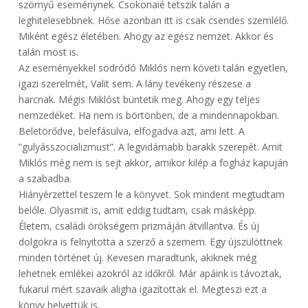
szörnyű eseménynek. Csokonaié tetszik talán a
leghitelesebbnek. Hőse azonban itt is csak csendes szemlélő.
Miként egész életében. Ahogy az egész nemzet. Akkor és
talán most is.
Az eseményekkel sodródó Miklós nem követi talán egyetlen,
igazi szerelmét, Valit sem. A lány tevékeny részese a
harcnak. Mégis Miklóst büntetik meg. Ahogy egy teljes
nemzedéket. Ha nem is börtönben, de a mindennapokban.
Beletörődve, belefásulva, elfogadva azt, ami lett. A
”gulyásszocializmust”. A legvidámabb barakk szerepét. Amit
Miklós még nem is sejt akkor, amikor kilép a fogház kapuján
a szabadba.
Hiányérzettel teszem le a könyvet. Sok mindent megtudtam
belőle. Olyasmit is, amit eddig tudtam, csak másképp.
Életem, családi örökségem prizmáján átvillantva. És új
dolgokra is felnyitotta a szerző a szemem. Egy újszülöttnek
minden történet új. Kevesen maradtunk, akiknek még
lehetnek emlékei azokról az időkről. Már apáink is távoztak,
fukarul mért szavaik aligha igazítottak el. Megteszi ezt a
könyv helyettük is.