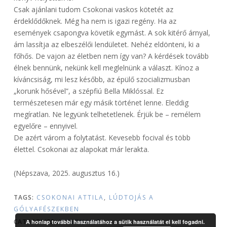
Csak ajánlani tudom Csokonai vaskos kötetét az
érdeklődőknek. Még ha nem is igazi regény. Ha az
események csapongva követik egymást. A sok kitérő árnyal,
ám lassítja az elbeszélői lendületet. Nehéz eldönteni, ki a
főhős. De vajon az életben nem így van? A kérdések tovább
élnek bennünk, nekünk kell meglelnünk a választ. Kínoz a
kíváncsiság, mi lesz később, az épülő szocializmusban
„korunk hősével”, a szépfiú Bella Miklóssal. Ez
természetesen már egy másik történet lenne. Eleddig
megíratlan. Ne legyünk telhetetlenek. Érjük be – remélem
egyelőre – ennyivel.
De azért várom a folytatást. Kevesebb focival és több
élettel. Csokonai az alapokat már lerakta.
(Népszava, 2025. augusztus 16.)
TAGS:
CSOKONAI ATTILA
,
LÚDTOJÁS A
GÓLYAFÉSZEKBEN
CATEGORIES:
VISSZHANG
A honlap további használatához a sütik használatát el kell fogadni.