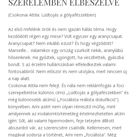
SZERELEMBEN ELBESZÉLVE
(Csokonai Attila: Lúdtojás a gólyafészekben)
Az első mifelénk örök és nem igazán hálás téma. Hogy
kezdődött régen egy mese? Volt egyszer egy aranycsapat.
Aranycsapat? Nem inkább ezüst? És hogy végződött?
Marseille… Valamikor egy ország szurkolt nekik, aranylábú
hőseinknek. Ha győztek, ujjongott, ha veszítettek, gyászba
borult. S az érzelmi hullámzásban elfeledkeztek valami
fontosabbról. Nem először és nem utoljára, mert nincsen új
a nap alatt.
Csokonai Attila nem felejt. És nála nem reklámfogás a foci
szerepeltetése különös című „Lúdtojás a gólyafészekben” és
még különösebb alcímű („Fociálista reálista dokufikció”)
könyvében. Ami azért nem olyan rémisztő műfaj, mint
amilyennek az irodalomtörténetileg értelmezhetetlen alcím
ígéri. Sőt, aki valami hipermodern, feje tetejére állított
abszurdot vár, az szerencsére csalódik. Kellemesen, mert
magával sodorja a történet, Ami nem „fociálista”. Még