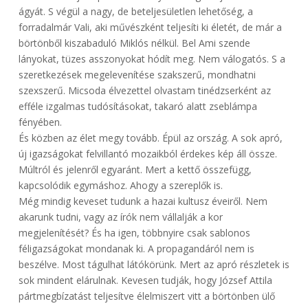
ágyát. S végül a nagy, de beteljesületlen lehetőség, a
forradalmár Vali, aki művészként teljesíti ki életét, de már a
börtönből kiszabaduló Miklós nélkül. Bel Ami szende
lányokat, tüzes asszonyokat hódít meg. Nem válogatós. S a
szeretkezések megelevenítése szakszerű, mondhatni
szexszerű. Micsoda élvezettel olvastam tinédzserként az
efféle izgalmas tudósításokat, takaró alatt zseblámpa
fényében.
És közben az élet megy tovább. Épül az ország. A sok apró,
új igazságokat felvillantó mozaikból érdekes kép áll össze.
Múltról és jelenről egyaránt. Mert a kettő összefügg,
kapcsolódik egymáshoz. Ahogy a szereplők is.
Még mindig keveset tudunk a hazai kultusz éveiről. Nem
akarunk tudni, vagy az írók nem vállalják a kor
megjelenítését? És ha igen, többnyire csak sablonos
féligazságokat mondanak ki. A propagandáról nem is
beszélve. Most tágulhat látókörünk. Mert az apró részletek is
sok mindent elárulnak. Kevesen tudják, hogy József Attila
pártmegbízatást teljesítve élelmiszert vitt a börtönben ülő