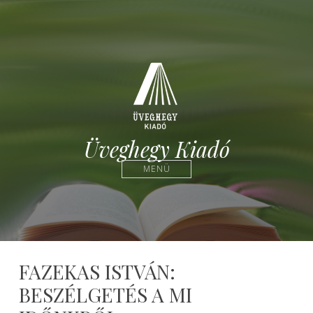
Üveghegy Kiadó
MENÜ
FAZEKAS ISTVÁN:
BESZÉLGETÉS A MI