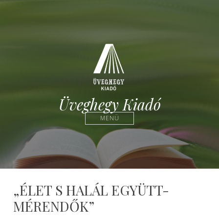
Üveghegy Kiadó
MENÜ
„ÉLET S HALÁL EGYÜTT-
MÉRENDŐK”