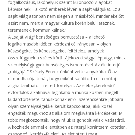
foglalkozásuk, lakóhelyük szerint különböző világokat
képviselnek – alkotó emberek lévén a saját világukat. Ez a
saját világ azonban nem idegen a másikétól, mindenekelőtt
azért nem, mert a magyar kultúra körén belül léteznek,
teremtenek, kommunikálnak.”
A „saját világ” bensőséges bemutatása – a lehető
legalkalmasabb időben kérdezni célirányosan – olyan
készségeket és képességeket feltételez, amelyek
összefüggnek a széles körű tájékozottsággal éppúgy, mint a
személyiségjegyek bensőséges ismeretével. Az életinterjú
„rabigáját” Székely Ferenc önként vette a nyakába. Ő az
elmondhatója tehát, hogy miként sajátította el a műfaj –
aligha tanítható – rejtett fortélyait. Az elébe „kerekedő”
évfordulók alkalmával leginkább a munka közben megélt
kudarctörténetei tanúskodnak erről. Szerencsénkre jobbára
olyan személyiségekkel került kapcsolatba, akik közel
engedték magukhoz az alkalom megkívánta kérdéseket. Mi
több: megköszönték, hogy rájuk is gondolt valaki Vadasdról.
A közhiedelemmel ellentétben az interjú korántsem kötetlen,
csapongó „kérdés–felelet”. Az életinterjú meg