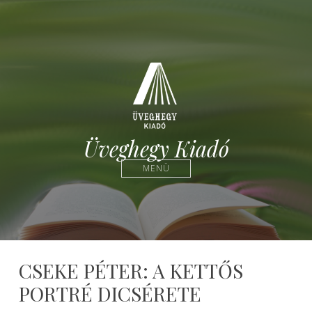
Üveghegy Kiadó
MENÜ
CSEKE PÉTER: A KETTŐS
PORTRÉ DICSÉRETE