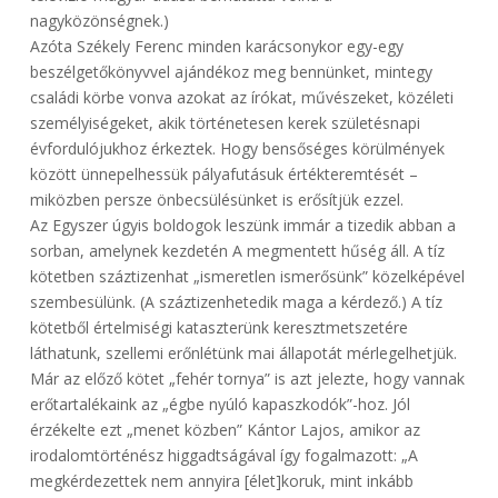
nagyközönségnek.)
Azóta Székely Ferenc minden karácsonykor egy-egy
beszélgetőkönyvvel ajándékoz meg bennünket, mintegy
családi körbe vonva azokat az írókat, művészeket, közéleti
személyiségeket, akik történetesen kerek születésnapi
évfordulójukhoz érkeztek. Hogy bensőséges körülmények
között ünnepelhessük pályafutásuk értékteremtését –
miközben persze önbecsülésünket is erősítjük ezzel.
Az Egyszer úgyis boldogok leszünk immár a tizedik abban a
sorban, amelynek kezdetén A megmentett hűség áll. A tíz
kötetben száztizenhat „ismeretlen ismerősünk” közelképével
szembesülünk. (A száztizenhetedik maga a kérdező.) A tíz
kötetből értelmiségi kataszterünk keresztmetszetére
láthatunk, szellemi erőnlétünk mai állapotát mérlegelhetjük.
Már az előző kötet „fehér tornya” is azt jelezte, hogy vannak
erőtartalékaink az „égbe nyúló kapaszkodók”-hoz. Jól
érzékelte ezt „menet közben” Kántor Lajos, amikor az
irodalomtörténész higgadtságával így fogalmazott: „A
megkérdezettek nem annyira [élet]koruk, mint inkább