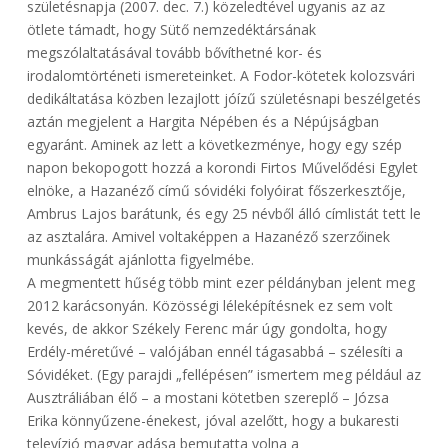
születésnapja (2007. dec. 7.) közeledtével ugyanis az az
ötlete támadt, hogy Sütő nemzedéktársának
megszólaltatásával tovább bővíthetné kor- és
irodalomtörténeti ismereteinket. A Fodor-kötetek kolozsvári
dedikáltatása közben lezajlott jóízű születésnapi beszélgetés
aztán megjelent a Hargita Népében és a Népújságban
egyaránt. Aminek az lett a következménye, hogy egy szép
napon bekopogott hozzá a korondi Firtos Művelődési Egylet
elnöke, a Hazanéző című sóvidéki folyóirat főszerkesztője,
Ambrus Lajos barátunk, és egy 25 névből álló címlistát tett le
az asztalára. Amivel voltaképpen a Hazanéző szerzőinek
munkásságát ajánlotta figyelmébe.
A megmentett hűség több mint ezer példányban jelent meg
2012 karácsonyán. Közösségi léleképítésnek ez sem volt
kevés, de akkor Székely Ferenc már úgy gondolta, hogy
Erdély-méretűvé – valójában ennél tágasabbá – szélesíti a
Sóvidéket. (Egy parajdi „fellépésen” ismertem meg például az
Ausztráliában élő – a mostani kötetben szereplő – Józsa
Erika könnyűzene-énekest, jóval azelőtt, hogy a bukaresti
televízió magyar adása bemutatta volna a