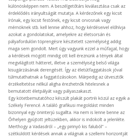
különösképpen nem. A beszélgetőtárs kiválasztása csak az
érdeklődés irányultságát mutatja. A kérdezőnek egy kicsit
írónak, egy kicsit festőnek, egy kicsit orvosnak vagy
mérnöknek stb. kell lennie ahhoz, hogy kérdéseivel előhívja
azokat a gondolatokat, amelyekre az életsorsán és
pályafordulóin töprengésre késztetett személyiség addig
maga sem gondolt. Mert úgy vagyunk ezzel a műfajjal, hogy
a kérdések mögött mindig ott kell éreznünk a tények által
megvilágított hátteret, illetve a személyiség belső világa
kisugárzásának derengését. Így az életútfaggatások jóval
túlmutathatnak a faggatózásokon. Márpedig az útvesztők
érzékeltetése nélkül aligha érezhetnők hitelesnek a
bemutatott életpályát vagy pályaszakaszt.
Egy kötetbemutatóhoz készült plakát portréi közül az egyik a
Székely Ferencé. A találó grafikusi megoldást minden
bizonnyal egy öninterjú sugallta. Ha nem is lenne benne az
Őrhelyen gyújtott jeltüzekben, akkor is indokolt a jelenléte.
Merthogy a Vadasdról – „egy pirinyó kis faluból” –
szétküldött kérdések annak a világnak a szellemi horizontját