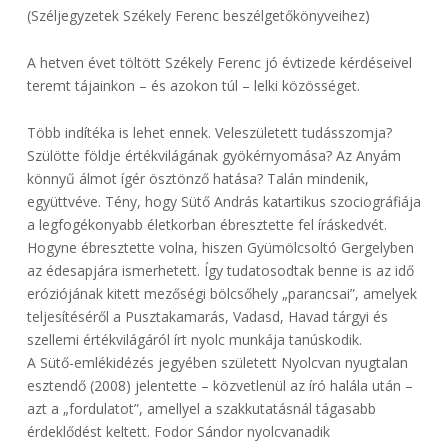
(Széljegyzetek Székely Ferenc beszélgetőkönyveihez)
A hetven évet töltött Székely Ferenc jó évtizede kérdéseivel
teremt tájainkon – és azokon túl – lelki közösséget.
Több indítéka is lehet ennek. Veleszületett tudásszomja?
Szülötte földje értékvilágának gyökérnyomása? Az Anyám
könnyű álmot ígér ösztönző hatása? Talán mindenik,
együttvéve. Tény, hogy Sütő András katartikus szociográfiája
a legfogékonyabb életkorban ébresztette fel íráskedvét.
Hogyne ébresztette volna, hiszen Gyümölcsoltó Gergelyben
az édesapjára ismerhetett. Így tudatosodtak benne is az idő
eróziójának kitett mezőségi bölcsőhely „parancsai”, amelyek
teljesítéséről a Pusztakamarás, Vadasd, Havad tárgyi és
szellemi értékvilágáról írt nyolc munkája tanúskodik.
A Sütő-emlékidézés jegyében született Nyolcvan nyugtalan
esztendő (2008) jelentette – közvetlenül az író halála után –
azt a „fordulatot”, amellyel a szakkutatásnál tágasabb
érdeklődést keltett. Fodor Sándor nyolcvanadik