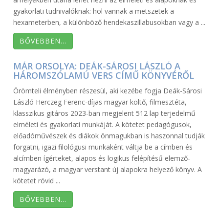
gyakorlati tudnivalóknak: hol vannak a metszetek a
hexameterben, a különböző hendekaszillabusokban vagy a ...
BŐVEBBEN…
MÁR ORSOLYA: DEÁK-SÁROSI LÁSZLÓ A
HÁROMSZÓLAMÚ VERS CÍMŰ KÖNYVÉRŐL
Örömteli élményben részesül, aki kezébe fogja Deák-Sárosi
László Herczeg Ferenc-díjas magyar költő, filmesztéta,
klasszikus gitáros 2023-ban megjelent 512 lap terjedelmű
elméleti és gyakorlati munkáját. A kötetet pedagógusok,
előadóművészek és diákok önmagukban is haszonnal tudják
forgatni, igazi filológusi munkaként váltja be a címben és
alcímben ígérteket, alapos és logikus felépítésű elemző-
magyarázó, a magyar verstant új alapokra helyező könyv. A
kötetet rövid ...
BŐVEBBEN…