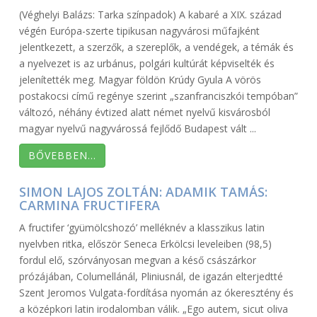
(Véghelyi Balázs: Tarka színpadok) A kabaré a XIX. század
végén Európa-szerte tipikusan nagyvárosi műfajként
jelentkezett, a szerzők, a szereplők, a vendégek, a témák és
a nyelvezet is az urbánus, polgári kultúrát képviselték és
jelenítették meg. Magyar földön Krúdy Gyula A vörös
postakocsi című regénye szerint „szanfranciszkói tempóban”
változó, néhány évtized alatt német nyelvű kisvárosból
magyar nyelvű nagyvárossá fejlődő Budapest vált ...
BŐVEBBEN…
SIMON LAJOS ZOLTÁN: ADAMIK TAMÁS:
CARMINA FRUCTIFERA
A fructifer ‘gyümölcshozó’ melléknév a klasszikus latin
nyelvben ritka, először Seneca Erkölcsi leveleiben (98,5)
fordul elő, szórványosan megvan a késő császárkor
prózájában, Columellánál, Pliniusnál, de igazán elterjedtté
Szent Jeromos Vulgata-fordítása nyomán az ókeresztény és
a középkori latin irodalomban válik. „Ego autem, sicut oliva