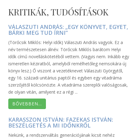
2016-
uvegadmin
KRITIKÁK, TUDÓSÍTÁSOK
06-
28
VÁLASZUTI ANDRÁS: „EGY KÖNYVET, EGYET,
BÁRKI MEG TUD ÍRNI”
(Törőcsik Miklós: Helyi idők) Válaszuti András vagyok. Ez a
név természetesen álnév. Törőcsik Miklós barátom Helyi
idők című novelláskötetéből vettem. (Vagyis nem. Inkább egy
ismeretlen kéziratból, amelyből remélhetőleg nemsokára új
könyv lesz.) Ő viszont a vezetéknevet Válaszuti Györgytől,
egy 16. századi unitárius paptól és egyben egy vitadráma
szerzőjétől kölcsönözte. A vitadráma szereplői valóságosak,
de olyan vitán, amilyent ez a régi ...
BŐVEBBEN…
KARASSZON ISTVÁN: FAZEKAS ISTVÁN:
BESZÉLGETÉS A MI IDŐNKRŐL
Nekünk, a rendszerváltás generációjának kicsit nehéz