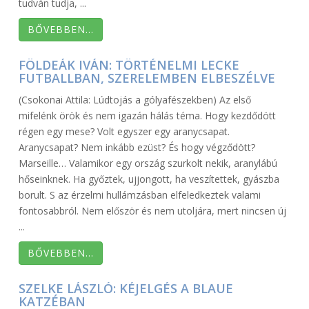
tudván tudja, ...
BŐVEBBEN…
FÖLDEÁK IVÁN: TÖRTÉNELMI LECKE
FUTBALLBAN, SZERELEMBEN ELBESZÉLVE
(Csokonai Attila: Lúdtojás a gólyafészekben) Az első
mifelénk örök és nem igazán hálás téma. Hogy kezdődött
régen egy mese? Volt egyszer egy aranycsapat.
Aranycsapat? Nem inkább ezüst? És hogy végződött?
Marseille… Valamikor egy ország szurkolt nekik, aranylábú
hőseinknek. Ha győztek, ujjongott, ha veszítettek, gyászba
borult. S az érzelmi hullámzásban elfeledkeztek valami
fontosabbról. Nem először és nem utoljára, mert nincsen új
...
BŐVEBBEN…
SZELKE LÁSZLÓ: KÉJELGÉS A BLAUE
KATZÉBAN