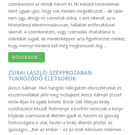
szembenézni az elmúlt három és fél évtized történetével.
Mert ugyan igaz, hogy sok minden megváltozott – de talán
nem úgy, ahogy mi szerettük volna, s ami sikerült: az is
hihetetlenül ellentmondásosan, hallatlan erőfeszítéssel
sikerült. A szembenézés, vagy számadás óhatatlanul is
önkritikát sugall, de mindenképpen arra figyelmeztet minket,
hogy mennyi mindent kell még megtennünk! Alig ...
BŐVEBBEN…
ZSIRAI LÁSZLÓ: SZÉPPRÓZÁBAN
TÜKRÖZŐDŐ ÉLETSOROK
(Aniszi Kálmán: Hívó hangok) Válogatott elbeszéléseket és
esszénovellákat jelöl meg műfajként Aniszi Kálmán József
Attila-díjas író újabb kötete. Botár Edit Mátyás király
szülőházáról készült festménye a borítón nemcsak a könyv
írójának származását illetően igazít el, hanem az igazság
fontosságára is utal, hiszen a király állandó jelzője: az
igazságos. „Bár az ember – ez az örök Kőműves Kelemen –