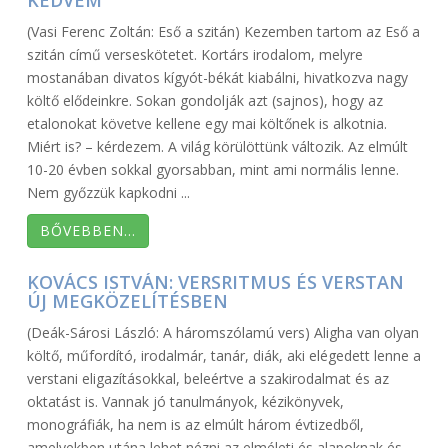
KEDVEM”
(Vasi Ferenc Zoltán: Eső a szitán) Kezemben tartom az Eső a
szitán című verseskötetet. Kortárs irodalom, melyre
mostanában divatos kígyót-békát kiabálni, hivatkozva nagy
költő elődeinkre. Sokan gondolják azt (sajnos), hogy az
etalonokat követve kellene egy mai költőnek is alkotnia.
Miért is? – kérdezem. A világ körülöttünk változik. Az elmúlt
10-20 évben sokkal gyorsabban, mint ami normális lenne.
Nem győzzük kapkodni ...
BŐVEBBEN…
KOVÁCS ISTVÁN: VERSRITMUS ÉS VERSTAN
ÚJ MEGKÖZELÍTÉSBEN
(Deák-Sárosi László: A háromszólamú vers) Aligha van olyan
költő, műfordító, irodalmár, tanár, diák, aki elégedett lenne a
verstani eligazításokkal, beleértve a szakirodalmat és az
oktatást is. Vannak jó tanulmányok, kézikönyvek,
monográfiák, ha nem is az elmúlt három évtizedből,
amelyekben utána lehet nézni az elméleti és alapoknak és