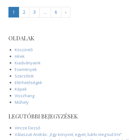
1
2
3
…
6
›
OLDALAK
Köszöntő
Hírek
Kiadványaink
Események
Szerzőink
Elérhetőségek
Képek
Visszhang
Műhely
LEGUTÓBBI BEJEGYZÉSEK
Vincze Dezső
Válaszuti András: „Egy könyvet, egyet, bárki meg tud írni”