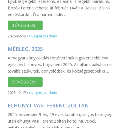
Egyik legrégebbi szerzőnk, és annál is régebbi barátunk,
Bozók Ferenc vehette át február 14-én a Balassi Bálint-
emlékkardot. Ő a harmincadik ...
BŐVEBBEN…
2026-02-15
/
uveghegyadmin
MÉRLEG, 2025
A magyar könyvkiadás történetének legsikeresebb éve
egészen bizonyos, hogy nem 2025. Az állami pályázatok
tovább szűkültek, bonyolódtak, és költségesebbek is ...
BŐVEBBEN…
2025-12-17
/
uveghegyadmin
ELHUNYT VASI FERENC ZOLTÁN
2025. november 9-én, 59 éves korában, súlyos betegség
után elhunyt Vasi Ferenc Zoltán költő. Műveiből,
nyilatkozataiból is tudhatjuk: nehéz sorsát ...