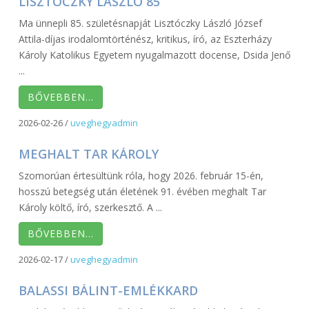
LISZTÓCZKY LÁSZLÓ 85
Ma ünnepli 85. születésnapját Lisztóczky László József
Attila-díjas irodalomtörténész, kritikus, író, az Eszterházy
Károly Katolikus Egyetem nyugalmazott docense, Dsida Jenő
...
BŐVEBBEN…
2026-02-26
/
uveghegyadmin
MEGHALT TAR KÁROLY
Szomorúan értesültünk róla, hogy 2026. február 15-én,
hosszú betegség után életének 91. évében meghalt Tar
Károly költő, író, szerkesztő. A ...
BŐVEBBEN…
2026-02-17
/
uveghegyadmin
BALASSI BÁLINT-EMLÉKKARD