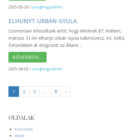
2025-05-26
/
uveghegyadmin
ELHUNYT URBÁN GYULA
Szomorúan értesültünk arról, hogy életének 87. évében,
március 31-én elhunyt Urbán Gyula bábművész, író, költő.
Évtizedeken át dolgozott az Állami ...
BŐVEBBEN…
2025-04-02
/
uveghegyadmin
1
2
3
…
8
›
OLDALAK
Köszöntő
Hírek