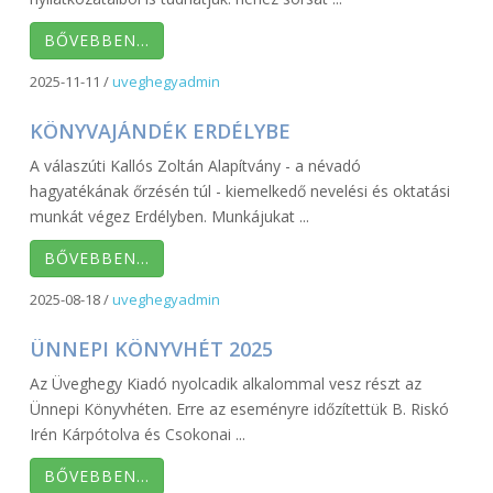
BŐVEBBEN…
2025-11-11
/
uveghegyadmin
KÖNYVAJÁNDÉK ERDÉLYBE
A válaszúti Kallós Zoltán Alapítvány - a névadó
hagyatékának őrzésén túl - kiemelkedő nevelési és oktatási
munkát végez Erdélyben. Munkájukat ...
BŐVEBBEN…
2025-08-18
/
uveghegyadmin
ÜNNEPI KÖNYVHÉT 2025
Az Üveghegy Kiadó nyolcadik alkalommal vesz részt az
Ünnepi Könyvhéten. Erre az eseményre időzítettük B. Riskó
Irén Kárpótolva és Csokonai ...
BŐVEBBEN…