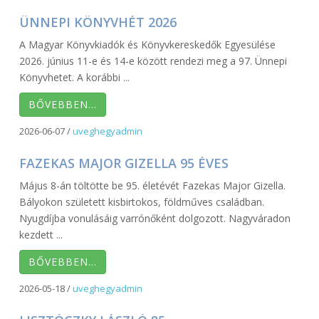
2016-
uvegadmin
ÜNNEPI KÖNYVHÉT 2026
06-
27
A Magyar Könyvkiadók és Könyvkereskedők Egyesülése
2026. június 11-e és 14-e között rendezi meg a 97. Ünnepi
Könyvhetet. A korábbi ...
BŐVEBBEN…
2026-06-07
/
uveghegyadmin
FAZEKAS MAJOR GIZELLA 95 ÉVES
Május 8-án töltötte be 95. életévét Fazekas Major Gizella.
Bályokon született kisbirtokos, földműves családban.
Nyugdíjba vonulásáig varrónőként dolgozott. Nagyváradon
kezdett ...
BŐVEBBEN…
2026-05-18
/
uveghegyadmin