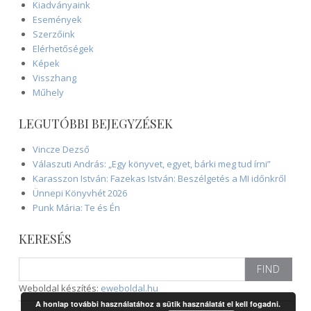
Kiadványaink
Események
Szerzőink
Elérhetőségek
Képek
Visszhang
Műhely
LEGUTÓBBI BEJEGYZÉSEK
Vincze Dezső
Válaszuti András: „Egy könyvet, egyet, bárki meg tud írni”
Karasszon István: Fazekas István: Beszélgetés a MI időnkről
Ünnepi Könyvhét 2026
Punk Mária: Te és Én
KERESÉS
Search
for:
Weboldal készítés:
eweboldal.hu
A honlap további használatához a sütik használatát el kell fogadni.