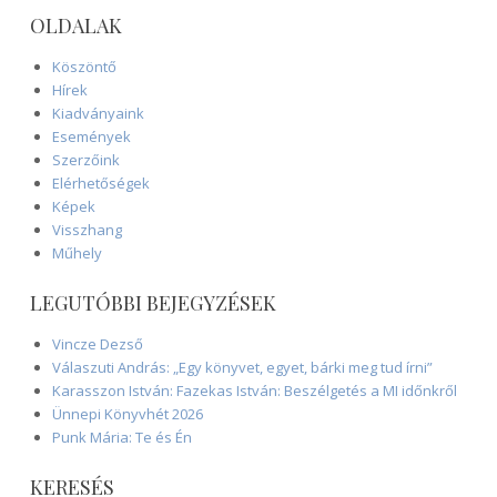
OLDALAK
Köszöntő
Hírek
Kiadványaink
Események
Szerzőink
Elérhetőségek
Képek
Visszhang
Műhely
LEGUTÓBBI BEJEGYZÉSEK
Vincze Dezső
Válaszuti András: „Egy könyvet, egyet, bárki meg tud írni”
Karasszon István: Fazekas István: Beszélgetés a MI időnkről
Ünnepi Könyvhét 2026
Punk Mária: Te és Én
KERESÉS