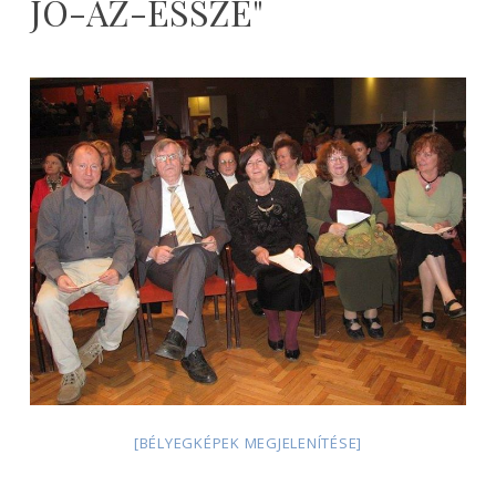
JO-AZ-ESSZE"
2026-
08-
08
[BÉLYEGKÉPEK MEGJELENÍTÉSE]