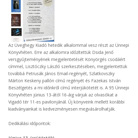
Az Üveghegy Kiadó hetedik alkalommal vesz részt az Ünnepi
Könyvhéten. Erre az alkalomra időzítettük Dsida Jenő
versgyűjteményének megjelentetését Könyörgés csodáért
címmel, Lisztóczky László szerkesztésében, megjelentettük
továbbá Petrusák János Email-regényét, Szlatkovszky
Márton Keskeny pallón című regényét és Fazekas István
Beszélgetés a mi időnkről című interjúkötetét is. A 95 Ünnepi
Könyvhéten június 13-ától 16-áig várjuk az olvasókat a
Vigadó tér 11-es pavilonjánál. Új könyveink mellett korábbi
kiadványainkat is kedvezményesen megvásárolhatják.
Dedikálási időpontok:
Június 13. (csütörtök)