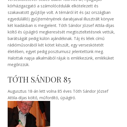
kórházigazgató a számolócédulák elkötelezett és
szakavatott gyűjtője volt. A témáról írt és (az országban
egyedülálló) gyűjteményének darabjaival illusztrált könyve
két kiadásban is megjelent. Tóth Sándor József Attila-díjas
költő és újságíró megkeresését megtiszteltetésnek vettük,
barátságát pedig külön ajándéknak. Táj és lélek című
rádióműsorából két kötet készült, egy verseskötetét
életében, egyet pedig posztumusz jelentettünk meg.
Halottak napja alkalmából rájuk is emlékezünk, emléküket
megőrizzük.
TÓTH SÁNDOR 85
Augusztus 18-án lett volna 85 éves Tóth Sándor József
Attila-díjas költő, műfordító, újságíró.