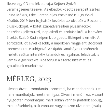
illetve egy CD-melléklet, rajta Sejben Győző
versmegzenésítéseivel. Az előadók között szerepelt Szirtes
Edina Mókus, Erkel Ferenc-díjas énekesnő is. Egy évvel
később, 2019-ben foghatták kezükbe az olvasók a Bocsond
plüsskuckóját. A kötet szabadverseiben plüssmackók
beszélnek jellemükről, napjaikról és szokásaikról. A kiadvány
értékét Szabó Kati szépen kidolgozott filcképei is emelik. A
sorozatot, öt évvel később, a napokban megjelent Bocsond
tanmesék tette trilógiává. Az újabb tanulságos történetek
mellett ezúttal interaktív kalandok és izgalmas feladatok is
várnak a gyerekekre. Köszönjük a szerző bizalmát, és
gratulálunk munkáihoz!
MÉRLEG, 2023
Olvasni divat – mondanánk örömmel, ha mondhatnánk. De
nem mondhatjuk, mert nem igaz. Olvasni menő – ezt viszont
nyugodtan mondhatjuk, mert sokan vannak (fiatalok éppúgy,
mint idősebbek), akik vonaton vagy buszon ülve nem (csak)