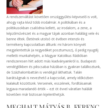
A rendszerváltást követően országgyűlési képviselő is volt,
ahogy rajta kívül több irodalmár. A politikában és a
politikusokban csalódnia kellett, az irodalom, a zene, a
képzőművészet és a magyar tájak azonban haláláig vele és
benne éltek. Életének utolsó öt évében intenzív és
termékeny kapcsolatban álltunk: mi három könyvét
megjelentettük (a negyediket posztumusz), ő pedig nyugdíj
melletti munkahelyén, a Magyar Katolikus Rádióban
rendszeresen hírt adott más kiadványainkról is. Budapesti
vendéglőkben és piliscsabai házában is gyakran találkoztunk,
de Százhalombattán is vendégül láthattuk. Talán
barátságnak is nevezhető a kapcsolat, amely időközben
kialakult közöttünk. Verseinek, esszéinek, fordításainak
legjava maradandó érték – ezt öt évvel váratlan halálát
követően már biztosan kijelenthetjük.
MEGHALT MÁTYÁS B. FERENC