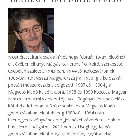
Most értesültünk csak a hírről, hogy február 18-án, életének
81. évében elhunyt Mátyás B. Ferenc író, költő, szerkesztő.
Csepelen született 1943-ban, 1944-től Kolozsváron élt,
1986-ban tért vissza Magyarországra. 1986-ig a kolozsvári
postán műszerészként dolgozott. 1987-től 1990-ig a
Magvető Kiadó külső lektora, 1988 és 1990 között a Magyar
Nemzet irodalmi szerkesztője volt. Regényei és elbeszélés-
kötetei a Kriterion, a Szépirodalmi és a Magvető Kiadó
gondozásában jelentek meg 1980-tól, 1994 után,
tizenegyedik könyvének megjelenését követően azonban
húsz évre elhallgatott. 2014-ben az Üveghegy Kiadó
gondozásában jelent meg újabb műve, egyúttal első