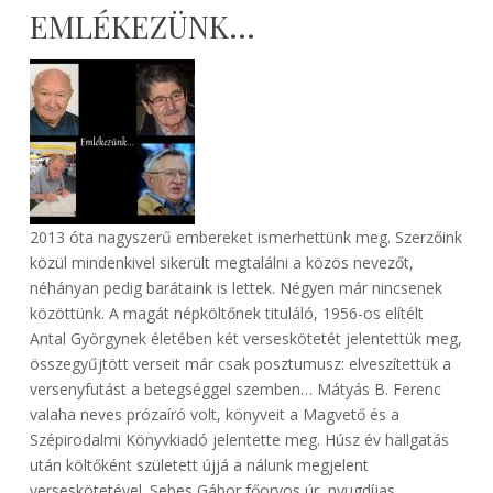
EMLÉKEZÜNK…
2013 óta nagyszerű embereket ismerhettünk meg. Szerzőink
közül mindenkivel sikerült megtalálni a közös nevezőt,
néhányan pedig barátaink is lettek. Négyen már nincsenek
közöttünk. A magát népköltőnek tituláló, 1956-os elítélt
Antal Györgynek életében két verseskötetét jelentettük meg,
összegyűjtött verseit már csak posztumusz: elveszítettük a
versenyfutást a betegséggel szemben… Mátyás B. Ferenc
valaha neves prózaíró volt, könyveit a Magvető és a
Szépirodalmi Könyvkiadó jelentette meg. Húsz év hallgatás
után költőként született újjá a nálunk megjelent
verseskötetével. Sebes Gábor főorvos úr, nyugdíjas