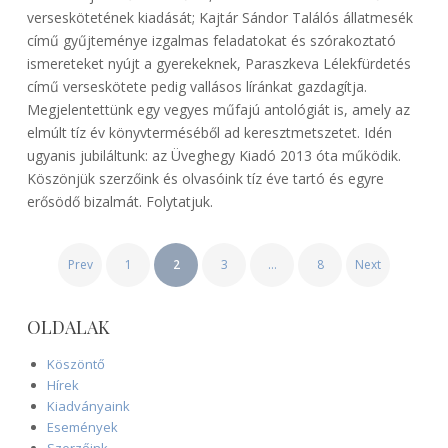
verseskötetének kiadását; Kajtár Sándor Találós állatmesék
című gyűjteménye izgalmas feladatokat és szórakoztató
ismereteket nyújt a gyerekeknek, Paraszkeva Lélekfürdetés
című verseskötete pedig vallásos líránkat gazdagítja.
Megjelentettünk egy vegyes műfajú antológiát is, amely az
elmúlt tíz év könyvterméséből ad keresztmetszetet. Idén
ugyanis jubiláltunk: az Üveghegy Kiadó 2013 óta működik.
Köszönjük szerzőink és olvasóink tíz éve tartó és egyre
erősödő bizalmát. Folytatjuk.
BEJEGYZÉSEK
Prev
1
2
3
…
8
Next
LAPOZÁSA
OLDALAK
Köszöntő
Hírek
Kiadványaink
Események
Szerzőink