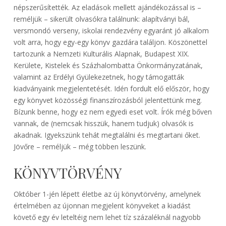
népszerűsítették. Az eladások mellett ajándékozással is –
reméljük – sikerült olvasókra találnunk: alapítványi bál,
versmondó verseny, iskolai rendezvény egyaránt jó alkalom
volt arra, hogy egy-egy könyv gazdára találjon. Köszönettel
tartozunk a Nemzeti Kulturális Alapnak, Budapest XIX.
Kerülete, Kistelek és Százhalombatta Önkormányzatának,
valamint az Erdélyi Gyülekezetnek, hogy támogatták
kiadványaink megjelentetését. Idén fordult elő először, hogy
egy könyvet közösségi finanszírozásból jelentettünk meg.
Bízunk benne, hogy ez nem egyedi eset volt. Írók még bőven
vannak, de (nemcsak hisszük, hanem tudjuk) olvasók is
akadnak. Igyekszünk tehát megtalálni és megtartani őket.
Jövőre – reméljük – még többen leszünk.
KÖNYVTÖRVÉNY
Október 1-jén lépett életbe az új könyvtörvény, amelynek
értelmében az újonnan megjelent könyveket a kiadást
követő egy év leteltéig nem lehet tíz százaléknál nagyobb