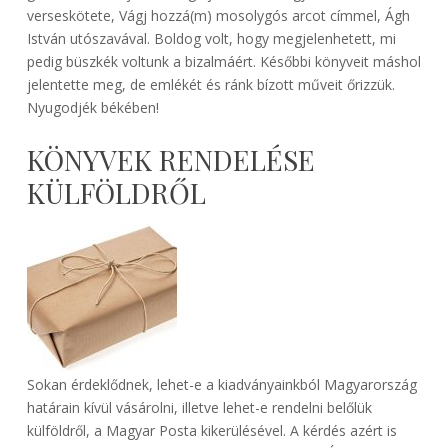
verseskötete, Vágj hozzá(m) mosolygós arcot címmel, Ágh
István utószavával. Boldog volt, hogy megjelenhetett, mi
pedig büszkék voltunk a bizalmáért. Későbbi könyveit máshol
jelentette meg, de emlékét és ránk bízott műveit őrizzük.
Nyugodjék békében!
KÖNYVEK RENDELÉSE
KÜLFÖLDRŐL
Sokan érdeklődnek, lehet-e a kiadványainkból Magyarország
határain kívül vásárolni, illetve lehet-e rendelni belőlük
külföldről, a Magyar Posta kikerülésével. A kérdés azért is