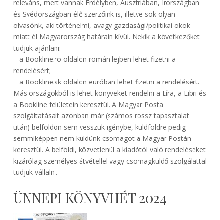
releváns, mert vannak Erdélyben, Ausztriában, Írországban
és Svédországban élő szerzőink is, illetve sok olyan
olvasónk, aki történelmi, avagy gazdasági/politikai okok
miatt él Magyarország határain kívül. Nekik a következőket
tudjuk ajánlani:
– a Bookline.ro oldalon román lejben lehet fizetni a
rendelésért;
– a Bookline.sk oldalon euróban lehet fizetni a rendelésért.
Más országokból is lehet könyveket rendelni a Líra, a Libri és
a Bookline felületein keresztül. A Magyar Posta
szolgáltatásait azonban már (számos rossz tapasztalat
után) belföldön sem vesszük igénybe, küldföldre pedig
semmiképpen nem küldünk csomagot a Magyar Postán
keresztül. A belföldi, közvetlenül a kiadótól való rendeléseket
kizárólag személyes átvétellel vagy csomagküldő szolgálattal
tudjuk vállalni.
ÜNNEPI KÖNYVHÉT 2024