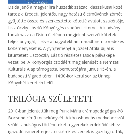
Dsida Jenő a magyar líra huszadik századi klasszikusai közé
tartozik. Eredeti, jelentős, nagy hatású életművének zömét
gyűjtötte össze és szerkesztette kötetté avatott szakértője,
Lisztóczky László Könyörgés csodáért címmel. A kiadvány
tartalmazza a Dsida életében megjelent szerzői kötetek
teljes anyagát, illetve a hagyatékban maradt nem töredékes
költeményeket is. A gyűjteményt a József Attila-díjjal is
kitüntetett Lisztóczky László részletes Dsida-pályaképe
vezeti be. A Könyörgés csodáért megjelenését a Nemzeti
Kulturális Alap támogatta, bemutatójára június 15-én, a
budapesti Vigadó téren, 14:30-kor kerül sor az Ünnepi
Könyvhét keretein belül.
TRILÓGIA SZÜLETETT
2018-ban jelentettük meg Punk Mária drámapedagógus-író
Bocsond című mesekönyvét. A kócosbundás medvebocsról
szóló tanulságos történeteket a gyerekek érdeklődéséhez
igazodó ismeretterjesztő kitérők és versek is gazdagították,