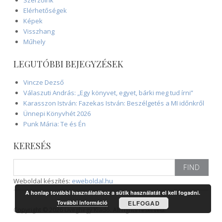
Elérhetőségek
Képek
Visszhang
Műhely
LEGUTÓBBI BEJEGYZÉSEK
Vincze Dezső
Válaszuti András: „Egy könyvet, egyet, bárki meg tud írni”
Karasszon István: Fazekas István: Beszélgetés a MI időnkről
Ünnepi Könyvhét 2026
Punk Mária: Te és Én
KERESÉS
Search
for:
Weboldal készítés:
eweboldal.hu
A honlap további használatához a sütik használatát el kell fogadni.
További információ
ELFOGAD
Copyright © 2026 Üveghegy Kiadó. All rights reserved.