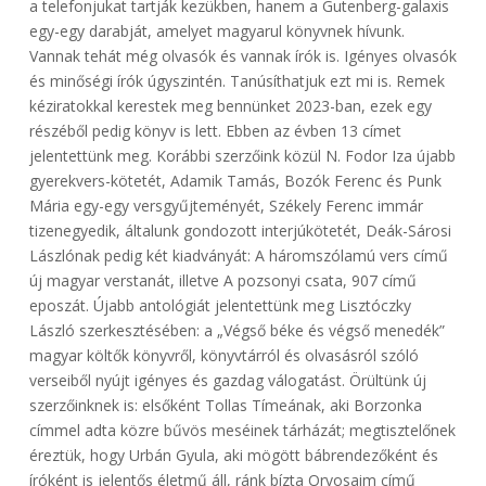
a telefonjukat tartják kezükben, hanem a Gutenberg-galaxis
egy-egy darabját, amelyet magyarul könyvnek hívunk.
Vannak tehát még olvasók és vannak írók is. Igényes olvasók
és minőségi írók úgyszintén. Tanúsíthatjuk ezt mi is. Remek
kéziratokkal kerestek meg bennünket 2023-ban, ezek egy
részéből pedig könyv is lett. Ebben az évben 13 címet
jelentettünk meg. Korábbi szerzőink közül N. Fodor Iza újabb
gyerekvers-kötetét, Adamik Tamás, Bozók Ferenc és Punk
Mária egy-egy versgyűjteményét, Székely Ferenc immár
tizenegyedik, általunk gondozott interjúkötetét, Deák-Sárosi
Lászlónak pedig két kiadványát: A háromszólamú vers című
új magyar verstanát, illetve A pozsonyi csata, 907 című
eposzát. Újabb antológiát jelentettünk meg Lisztóczky
László szerkesztésében: a „Végső béke és végső menedék”
magyar költők könyvről, könyvtárról és olvasásról szóló
verseiből nyújt igényes és gazdag válogatást. Örültünk új
szerzőinknek is: elsőként Tollas Tímeának, aki Borzonka
címmel adta közre bűvös meséinek tárházát; megtisztelőnek
éreztük, hogy Urbán Gyula, aki mögött bábrendezőként és
íróként is jelentős életmű áll, ránk bízta Orvosaim című