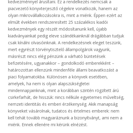
kedvezménnyel árusítani. Ez a rendelkezés nemcsak a
piacvezető könyvterjesztő cégekre vonatkozik, hanem az
olyan mikrovállalkozásokra is, mint a miénk. Éppen ezért az
elmúlt években rendszeresített 25 százalékos kiadói
kedvezmények egy részét módosítanunk kell, újabb
kiadványainkat pedig eleve szándékainknál drágábban tudjuk
csak kínálni olvasóinknak. A rendelkezésnek eleget teszünk,
mert egyrészt törvénytisztelő állampolgárok vagyunk,
másrészt nincs elég pénzünk a várható büntetések
befizetésére, ugyanakkor – gondolkodó emberekként –
határozottan ellenzünk mindenféle állami beavatkozást a
piaci folyamatokba. Különösen a könyvek esetében,
amelyek, ha nem is olyan alapszükségletei
mindennapjainknak, mint a korábban szintén rögzített árú
csirkefarhát, de hisszük: nincs nélküle egyetemes műveltség,
nemzeti identitás és emberi érzékenység. Akik manapság
könyveket vásárolnak, tudatos és értelmes emberek: nem
kell tehát tovább magyaráznunk a bizonyítványt, ami nem a
miénk. Ennek ellenére mi kérünk elnézést.