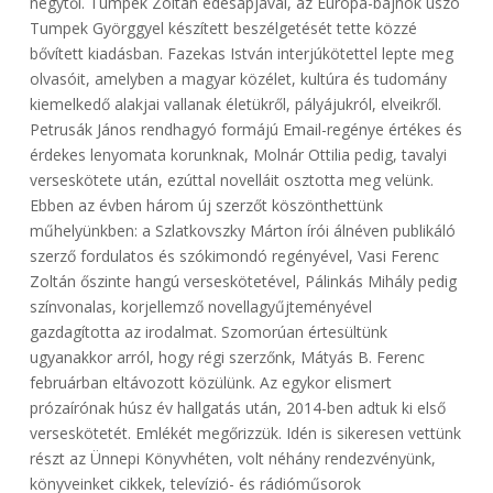
négytől. Tumpek Zoltán édesapjával, az Európa-bajnok úszó
Tumpek Györggyel készített beszélgetését tette közzé
bővített kiadásban. Fazekas István interjúkötettel lepte meg
olvasóit, amelyben a magyar közélet, kultúra és tudomány
kiemelkedő alakjai vallanak életükről, pályájukról, elveikről.
Petrusák János rendhagyó formájú Email-regénye értékes és
érdekes lenyomata korunknak, Molnár Ottilia pedig, tavalyi
verseskötete után, ezúttal novelláit osztotta meg velünk.
Ebben az évben három új szerzőt köszönthettünk
műhelyünkben: a Szlatkovszky Márton írói álnéven publikáló
szerző fordulatos és szókimondó regényével, Vasi Ferenc
Zoltán őszinte hangú verseskötetével, Pálinkás Mihály pedig
színvonalas, korjellemző novellagyűjteményével
gazdagította az irodalmat. Szomorúan értesültünk
ugyanakkor arról, hogy régi szerzőnk, Mátyás B. Ferenc
februárban eltávozott közülünk. Az egykor elismert
prózaírónak húsz év hallgatás után, 2014-ben adtuk ki első
verseskötetét. Emlékét megőrizzük. Idén is sikeresen vettünk
részt az Ünnepi Könyvhéten, volt néhány rendezvényünk,
könyveinket cikkek, televízió- és rádióműsorok