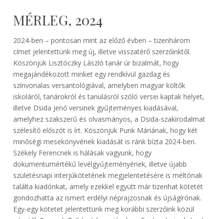
MÉRLEG, 2024
2024-ben – pontosan mint az előző évben – tizenhárom
címet jelentettünk meg új, illetve visszatérő szerzőinktől.
Köszönjük Lisztóczky László tanár úr bizalmát, hogy
megajándékozott minket egy rendkívül gazdag és
színvonalas versantológiával, amelyben magyar költők
iskoláról, tanárokról és tanulásról szóló versei kaptak helyet,
illetve Dsida Jenő versinek gyűjteményes kiadásával,
amelyhez szakszerű és olvasmányos, a Dsida-szakirodalmat
szélesítő előszót is írt. Köszönjük Punk Máriának, hogy két
minőségi mesekönyvének kiadását is ránk bízta 2024-ben.
Székely Ferencnek is hálásak vagyunk, hogy
dokumentumértékű levélgyűjteményének, illetve újabb
születésnapi interjúkötetének megjelentetésére is méltónak
találta kiadónkat, amely ezekkel együtt már tizenhat kötetét
gondozhatta az ismert erdélyi néprajzosnak és újságírónak.
Egy-egy kötetet jelentettünk meg korábbi szerzőink közül