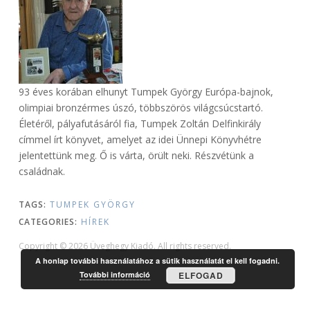
93 éves korában elhunyt Tumpek György Európa-bajnok,
olimpiai bronzérmes úszó, többszörös világcsúcstartó.
Életéről, pályafutásáról fia, Tumpek Zoltán Delfinkirály
címmel írt könyvet, amelyet az idei Ünnepi Könyvhétre
jelentettünk meg. Ő is várta, örült neki. Részvétünk a
családnak.
TAGS:
TUMPEK GYÖRGY
CATEGORIES:
HÍREK
Copyright © 2026 Üveghegy Kiadó. All rights reserved.
A honlap további használatához a sütik használatát el kell fogadni.
További információ
ELFOGAD