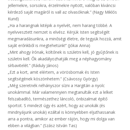
jellemekre, sorsokra, érzelmekre nyitott, valóban kíváncsi
kérdező saját magáról is vall az olvasóknak.” (Nagy Miklós
Kund)
„Ha a harangnak kitépik a nyelvét, nem harang többé. A
nyelvvesztett nemzet is elvész. Kérjük Isten segítségét
megmaradásunkra, a minőségi életre, de tegyük hozzá, amit
saját erőnkből is megtehetünk!” (Jókai Anna)
„Mint ahogy írónak, költőnek is születni kell, jó gyűjtőnek is
születni kell. Ők akadályozhatják meg a néphagyomány
sírbavitelét.” (Ráduly János)
„Ezt a kort, amit elértem, a vörösbornak és Isten
segítségének köszönhetem.” (Csávossy György)
„Még szeretnék néhányszor sízni a Hargitán a nyolc
unokámmal. Már valamennyien megtanulták ezt a lelket
felszabadító, természethez láncoló, önbizalmat építő
sportot. S mindezt úgy és azért, hogy az unokák (és
mindnyájunk unokái) ezáltal is könnyebben eljuthassanak
arra a pontra, amikor az ember rájön, hogy mi dolga van
ebben a világban.” (Szász István Tas)