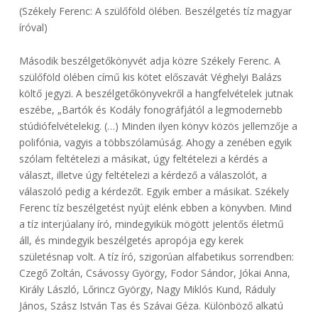
(Székely Ferenc: A szülőföld ölében. Beszélgetés tíz magyar
íróval)
Második beszélgetőkönyvét adja közre Székely Ferenc. A
szülőföld ölében című kis kötet előszavát Véghelyi Balázs
költő jegyzi. A beszélgetőkönyvekről a hangfelvételek jutnak
eszébe, „Bartók és Kodály fonográfjától a legmodernebb
stúdiófelvételekig. (…) Minden ilyen könyv közös jellemzője a
polifónia, vagyis a többszólamúság. Ahogy a zenében egyik
szólam feltételezi a másikat, úgy feltételezi a kérdés a
választ, illetve úgy feltételezi a kérdező a válaszolót, a
válaszoló pedig a kérdezőt. Egyik ember a másikat. Székely
Ferenc tíz beszélgetést nyújt elénk ebben a könyvben. Mind
a tíz interjúalany író, mindegyikük mögött jelentős életmű
áll, és mindegyik beszélgetés apropója egy kerek
születésnap volt. A tíz író, szigorúan alfabetikus sorrendben:
Czegő Zoltán, Csávossy György, Fodor Sándor, Jókai Anna,
Király László, Lőrincz György, Nagy Miklós Kund, Ráduly
János, Szász István Tas és Szávai Géza. Különböző alkatú