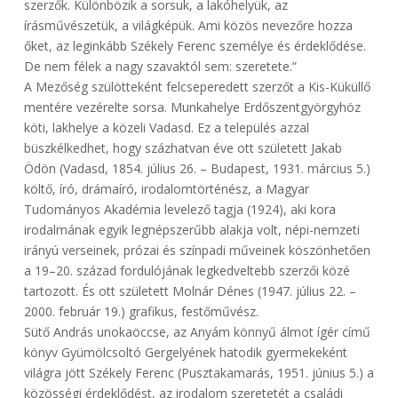
szerzők. Különbözik a sorsuk, a lakóhelyük, az
írásművészetük, a világképük. Ami közös nevezőre hozza
őket, az leginkább Székely Ferenc személye és érdeklődése.
De nem félek a nagy szavaktól sem: szeretete.”
A Mezőség szülötteként felcseperedett szerzőt a Kis-Küküllő
mentére vezérelte sorsa. Munkahelye Erdőszentgyörgyhöz
köti, lakhelye a közeli Vadasd. Ez a település azzal
büszkélkedhet, hogy százhatvan éve ott született Jakab
Ödön (Vadasd, 1854. július 26. – Budapest, 1931. március 5.)
költő, író, drámaíró, irodalomtörténész, a Magyar
Tudományos Akadémia levelező tagja (1924), aki kora
irodalmának egyik legnépszerűbb alakja volt, népi-nemzeti
irányú verseinek, prózai és színpadi műveinek köszönhetően
a 19–20. század fordulójának legkedveltebb szerzői közé
tartozott. És ott született Molnár Dénes (1947. július 22. –
2000. február 19.) grafikus, festőművész.
Sütő András unokaöccse, az Anyám könnyű álmot ígér című
könyv Gyümölcsoltó Gergelyének hatodik gyermekeként
világra jött Székely Ferenc (Pusztakamarás, 1951. június 5.) a
közösségi érdeklődést, az irodalom szeretetét a családi