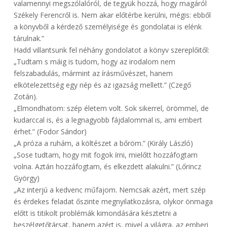
valamennyi megszólalóról, de tegyük hozzá, hogy magáról
Székely Ferencről is. Nem akar előtérbe kerülni, mégis: ebből
a könyvből a kérdező személyisége és gondolatai is elénk
tárulnak.”
Hadd villantsunk fel néhány gondolatot a könyv szereplőitől:
„Tudtam s máig is tudom, hogy az irodalom nem
felszabadulás, mármint az írásművészet, hanem
elkötelezettség egy nép és az igazság mellett.” (Czegő
Zotán).
„Elmondhatom: szép életem volt. Sok sikerrel, örömmel, de
kudarccal is, és a legnagyobb fájdalommal is, ami embert
érhet.” (Fodor Sándor)
„A próza a ruhám, a költészet a bőröm.” (Király László)
„Sose tudtam, hogy mit fogok írni, mielőtt hozzáfogtam
volna. Aztán hozzáfogtam, és elkezdett alakulni.” (Lőrincz
György)
„Az interjú a kedvenc műfajom. Nemcsak azért, mert szép
és érdekes feladat őszinte megnyilatkozásra, olykor önmaga
előtt is titikolt problémák kimondására késztetni a
beszélgetőtársat, hanem azért is, mivel a világra, az emberi