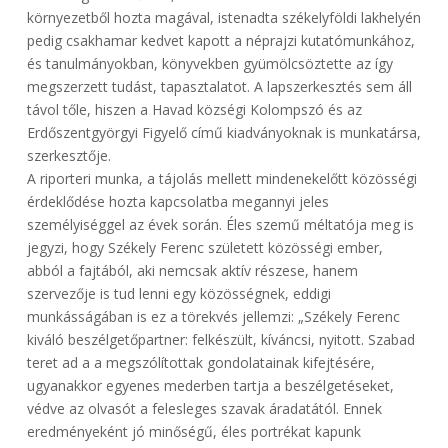
környezetből hozta magával, istenadta székelyföldi lakhelyén
pedig csakhamar kedvet kapott a néprajzi kutatómunkához,
és tanulmányokban, könyvekben gyümölcsöztette az így
megszerzett tudást, tapasztalatot. A lapszerkesztés sem áll
távol tőle, hiszen a Havad községi Kolompszó és az
Erdőszentgyörgyi Figyelő című kiadványoknak is munkatársa,
szerkesztője.
A riporteri munka, a tájolás mellett mindenekelőtt közösségi
érdeklődése hozta kapcsolatba megannyi jeles
személyiséggel az évek során. Éles szemű méltatója meg is
jegyzi, hogy Székely Ferenc született közösségi ember,
abból a fajtából, aki nemcsak aktív részese, hanem
szervezője is tud lenni egy közösségnek, eddigi
munkásságában is ez a törekvés jellemzi: „Székely Ferenc
kiváló beszélgetőpartner: felkészült, kíváncsi, nyitott. Szabad
teret ad a a megszólítottak gondolatainak kifejtésére,
ugyanakkor egyenes mederben tartja a beszélgetéseket,
védve az olvasót a felesleges szavak áradatától. Ennek
eredményeként jó minőségű, éles portrékat kapunk