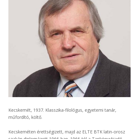
Kecskemét, 1937. Klasszika-filológus, egyetemi tanár,
műfordító, költő.
Kecskeméten érettségizett, majd az ELTE BTK latin-orosz
szakán diplomázott 1966-ban. 1966-tól a Tankönyvkiadó