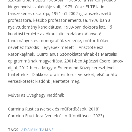
idegennyelvi szakértője volt, 1973-tól az ELTE latin
tanszékének oktatója, 1991-től 2002-ig tanszékvezető
professzora, később professor emeritusa. 1976-ban a
nyelvtudomány kandidátusa, 1989-ban doktora lett. Fő
kutatási területe az ókori latin irodalom. Alapvető
tanulmányok és monográfiák szerzője, műfordítóként
nevéhez fűződik – egyebek mellett – Arisztotelész
Retorikájának, Quintilianus Szónoklattanának és Martialis
epigrammáinak magyarítása. 2001-ben Apáczai Csere János-
díjjal, 2012-ben a Magyar Érdemrend Középkeresztjével
tüntették ki. Diákkora óta ír és fordít verseket, első önálló
verseskötetét kiadónk jelentette meg.
Művei az Üveghegy Kiadónál:
Carmina Rustica (versek és műfordítások, 2018)
Carmina Fructifera (versek és műfordítások, 2023)
TAGS:
ADAMIK TAMÁS