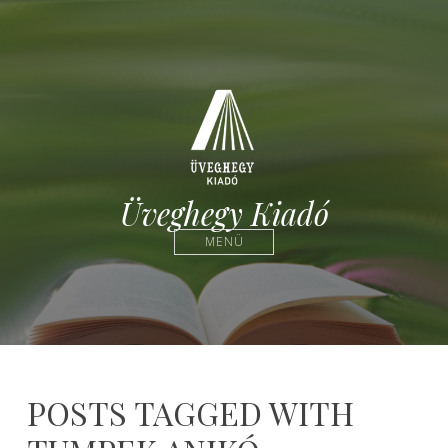
Üveghegy Kiadó
MENÜ
POSTS TAGGED WITH