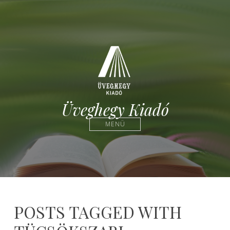
Üveghegy Kiadó
MENÜ
POSTS TAGGED WITH