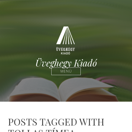
Üveghegy Kiadó
MENÜ
POSTS TAGGED WITH