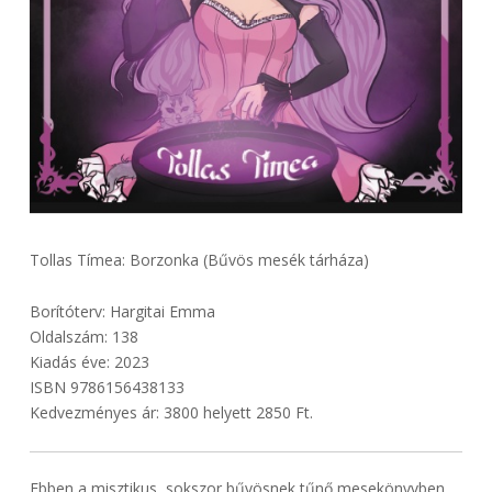
Tollas Tímea: Borzonka (Bűvös mesék tárháza)
Borítóterv: Hargitai Emma
Oldalszám: 138
Kiadás éve: 2023
ISBN 9786156438133
Kedvezményes ár: 3800 helyett 2850 Ft.
Ebben a misztikus, sokszor bűvösnek tűnő mesekönyvben