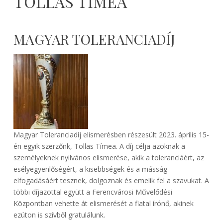
TOLLAS TÍMEA
MAGYAR TOLERANCIADÍJ
Magyar Toleranciadíj elismerésben részesült 2023. április 15-
én egyik szerzőnk, Tollas Tímea. A díj célja azoknak a
személyeknek nyilvános elismerése, akik a toleranciáért, az
esélyegyenlőségért, a kisebbségek és a másság
elfogadásáért tesznek, dolgoznak és emelik fel a szavukat. A
többi díjazottal együtt a Ferencvárosi Művelődési
Központban vehette át elismerését a fiatal írónő, akinek
ezúton is szívből gratulálunk.