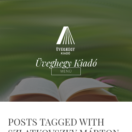
Üveghegy Kiadó
MENÜ
POSTS TAGGED WITH