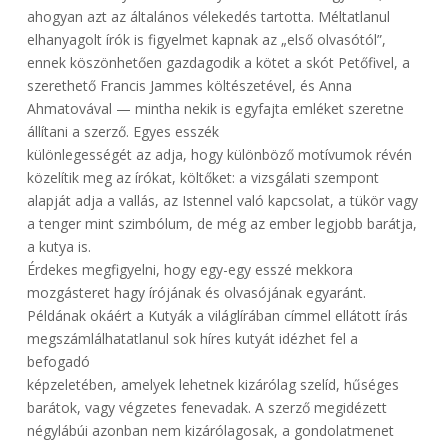
ahogyan azt az általános vélekedés tartotta. Méltatlanul
elhanyagolt írók is figyelmet kapnak az „első olvasótól”,
ennek köszönhetően gazdagodik a kötet a skót Petőfivel, a
szerethető Francis Jammes költészetével, és Anna
Ahmatovával — mintha nekik is egyfajta emléket szeretne
állítani a szerző. Egyes esszék
különlegességét az adja, hogy különböző motívumok révén
közelítik meg az írókat, költőket: a vizsgálati szempont
alapját adja a vallás, az Istennel való kapcsolat, a tükör vagy
a tenger mint szimbólum, de még az ember legjobb barátja,
a kutya is.
Érdekes megfigyelni, hogy egy-egy esszé mekkora
mozgásteret hagy írójának és olvasójának egyaránt.
Példának okáért a Kutyák a világlírában címmel ellátott írás
megszámlálhatatlanul sok híres kutyát idézhet fel a
befogadó
képzeletében, amelyek lehetnek kizárólag szelíd, hűséges
barátok, vagy végzetes fenevadak. A szerző megidézett
négylábúi azonban nem kizárólagosak, a gondolatmenet