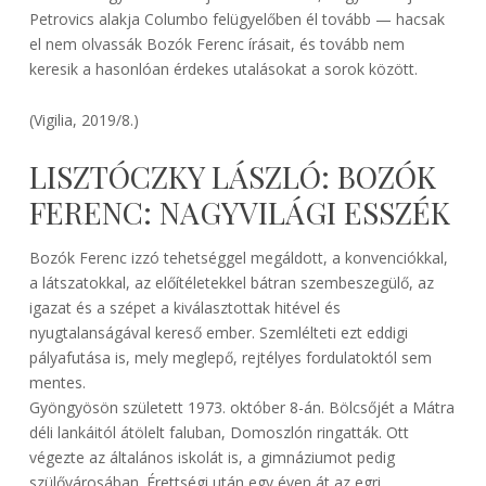
Petrovics alakja Columbo felügyelőben él tovább — hacsak
el nem olvassák Bozók Ferenc írásait, és tovább nem
keresik a hasonlóan érdekes utalásokat a sorok között.
(Vigilia, 2019/8.)
LISZTÓCZKY LÁSZLÓ: BOZÓK
FERENC: NAGYVILÁGI ESSZÉK
Bozók Ferenc izzó tehetséggel megáldott, a konvenciókkal,
a látszatokkal, az előítéletekkel bátran szembeszegülő, az
igazat és a szépet a kiválasztottak hitével és
nyugtalanságával kereső ember. Szemlélteti ezt eddigi
pályafutása is, mely meglepő, rejtélyes fordulatoktól sem
mentes.
Gyöngyösön született 1973. október 8-án. Bölcsőjét a Mátra
déli lankáitól átölelt faluban, Domoszlón ringatták. Ott
végezte az általános iskolát is, a gimnáziumot pedig
szülővárosában. Érettségi után egy éven át az egri