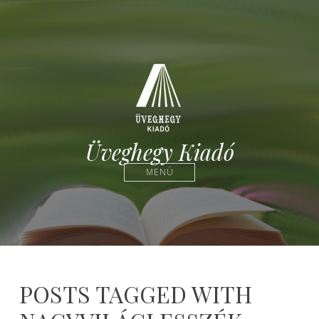
Üveghegy Kiadó
MENÜ
POSTS TAGGED WITH