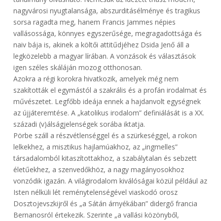
nagyvárosi nyugtalansága, abszurditásélménye és tragikus
sorsa ragadta meg, hanem Francis Jammes népies
vallásossága, könnyes egyszerűsége, megragadottsága és
naiv bája is, akinek a költői attitűdjéhez Dsida Jenő áll a
legközelebb a magyar lírában. A vonzások és választások
igen széles skáláján mozog otthonosan.
Azokra a régi korokra hivatkozik, amelyek még nem
szakították el egymástól a szakrális és a profán irodalmat és
művészetet. Legfőbb ideája ennek a hajdanvolt egységnek
az újjáteremtése. A „katolikus irodalom” definiálását is a XX.
századi (v)álságjelenségek sorába iktatja.
Pörbe száll a részvétlenséggel és a szürkeséggel, a rokon
lelkekhez, a misztikus hajlamúakhoz, az „ingmelles”
társadalomból kitaszítottakhoz, a szabálytalan és sebzett
életűekhez, a szenvedőkhöz, a nagy magányosokhoz
vonzódik igazán. A világirodalom kiválóságai közül például az
Isten nélküli lét reménytelenségével viaskodó orosz
Dosztojevszkijről és „a Sátán árnyékában” didergő francia
Bernanosról értekezik. Szerinte „a vallási közönyből,