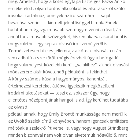
meg. Amellett, hogy a kötet egyfajta tisztelgés Fázsy Anikó
emléke előtt, olyan fontos alkotókról és alkotásokról szóló
írásokat tartalmaz, amelyek az író számára — saját
bevallása szerint — kiemelt jelentőséggel bírnak. Ennek
tudatában még izgalmasabb szemügyre venni a rövid, ám
annál tartalmasabb szövegeket, hiszen akarva-akaratlanul is
megszülethet egy kép az olvasó író személyéről is.
Természetesen hiteles jellemrajz a kötet elolvasása után
sem adható a szerzőről, mégis érezheti úgy a befogadó,
hogy valamelyest közelebb került „valakihez”, akinek olvasási
módszerére akár követendő példaként is tekinthet.
A könyv számos írása a hagyományos, kanonizált
értelmezési kereteket átlépve igyekszik megközelíteni
irodalmi alkotásokat — teszi ezt sokszor úgy, hogy
ellentétes nézőpontjának hangot is ad. Így kerülhet tudatába
az olvasó
például annak, hogy Emily Brontë munkássága nem merül ki
az Üvöltő szelek című könyvében, hanem igencsak említésre
méltóak a szelekről írt versei is, vagy hogy August Strindberg
minden bizonnyal nem volt olyan elvetemült nőgyűlölő, mint