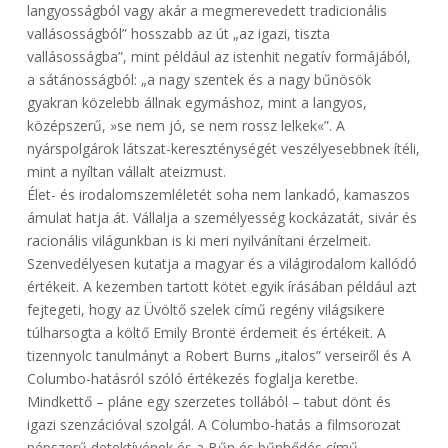
langyosságból vagy akár a megmerevedett tradicionális
vallásosságból” hosszabb az út „az igazi, tiszta
vallásosságba”, mint például az istenhit negatív formájából,
a sátánosságból: „a nagy szentek és a nagy bűnösök
gyakran közelebb állnak egymáshoz, mint a langyos,
középszerű, »se nem jó, se nem rossz lelkek«”. A
nyárspolgárok látszat-kereszténységét veszélyesebbnek ítéli,
mint a nyíltan vállalt ateizmust.
Élet- és irodalomszemléletét soha nem lankadó, kamaszos
ámulat hatja át. Vállalja a személyesség kockázatát, sivár és
racionális világunkban is ki meri nyilvánítani érzelmeit.
Szenvedélyesen kutatja a magyar és a világirodalom kallódó
értékeit. A kezemben tartott kötet egyik írásában például azt
fejtegeti, hogy az Üvöltő szelek című regény világsikere
túlharsogta a költő Emily Brontë érdemeit és értékeit. A
tizennyolc tanulmányt a Robert Burns „italos” verseiről és A
Columbo-hatásról szóló értékezés foglalja keretbe.
Mindkettő – pláne egy szerzetes tollából – tabut dönt és
igazi szenzációval szolgál. A Columbo-hatás a filmsorozat
népszerű detektívének és a Bűn és bűnhődés című