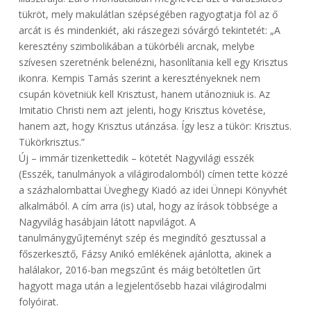
tükröt, mely makulátlan szépségében ragyogtatja föl az ő
arcát is és mindenkiét, aki rászegezi sóvárgó tekintetét: „A
keresztény szimbolikában a tükörbéli arcnak, melybe
szívesen szeretnénk belenézni, hasonlítania kell egy Krisztus
ikonra. Kempis Tamás szerint a keresztényeknek nem
csupán követniük kell Krisztust, hanem utánozniuk is. Az
Imitatio Christi nem azt jelenti, hogy Krisztus követése,
hanem azt, hogy Krisztus utánzása. Így lesz a tükör: Krisztus.
Tükörkrisztus.”
Új – immár tizenkettedik – kötetét Nagyvilági esszék
(Esszék, tanulmányok a világirodalomból) címen tette közzé
a százhalombattai Üveghegy Kiadó az idei Ünnepi Könyvhét
alkalmából. A cím arra (is) utal, hogy az írások többsége a
Nagyvilág hasábjain látott napvilágot. A
tanulmánygyűjteményt szép és megindító gesztussal a
főszerkesztő, Fázsy Anikó emlékének ajánlotta, akinek a
halálakor, 2016-ban megszűnt és máig betöltetlen űrt
hagyott maga után a legjelentősebb hazai világirodalmi
folyóirat.