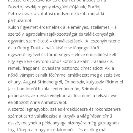
Dosztojevszkij-regény vizsgálóbírójának, Porfirij
Petrovicsnak a vallatási módszere között mutat ki
párhuzamot.
Külön figyelmet érdemelnek a leleményes, szellemes – a
szerző világirodalmi tájékozottságát és találékonyságát
egyaránt szemléltető – címválasztások. .A Jeszenyin istene
és a Georg Trakl, a halál kisöccse lényegre törő
egyszerűségével és tömörségével eleve érdeklődést kelt.
Egy-egy kerek évfordulóhoz kötődő alkalmi írásainak is
remek, frappáns, olvasásra ösztönző címet adott. Aki a
nőből vámpírt csinált főcímmel emlékezett meg a száz éve
elhunyt August Strindbergről, Emberszív, kutyaszív főcímmel
Jack Londonról halála centenáriumán, Szimbolista
palántázás, akmeista virágbontás főcímmel a félszáz éve
elköltözött Anna Ahmatováról.
A szerző legnagyobb, széles érdeklődésre és rokonszenvre
számot tartó vállalkozása a Kutyák a világlírában című
esszé, melynek a példaanyaga bizonyára még gazdagodni
fog, főképp a magyar irodalomból – és esetleg más