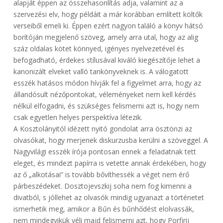
alapját éppen az összehasonlítás adja, valamint az a
szervezési elv, hogy példáit a már korábban említett költők
verseiből emeli ki. Éppen ezért nagyon találó a könyv hátsó
borítóján megjelenő szöveg, amely arra utal, hogy az alig
száz oldalas kötet könnyed, igényes nyelvezetével és
befogadható, érdekes stílusával kiváló kiegészítője lehet a
kanonizált elveket valló tankönyveknek is. A válogatott
esszék hatásos módon hívják fel a figyelmet arra, hogy az
állandósult nézőpontokat, véleményeket nem kell kérdés
nélkül elfogadni, és szükséges felismerni azt is, hogy nem
csak egyetlen helyes perspektíva létezik.
A Kosztolányitól idézett nyitó gondolat arra ösztönzi az
olvasókat, hogy merjenek diskurzusba kerülni a szöveggel. A
Nagyvilági esszék írója pontosan ennek a feladatnak tett
eleget, és mindezt papírra is vetette annak érdekében, hogy
az ő „alkotásai” is tovább bővíthessék a véget nem érő
párbeszédeket. Dosztojevszkij soha nem fog kimenni a
divatból, s jóllehet az olvasók mindig ugyanazt a történetet
ismerhetik meg, amikor a Bűn és bűnhődést elolvassák,
nem mindegyikük véli majd felismerni azt, hogy Porfirij