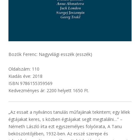
Bozók Ferenc: Nagyvilági esszék (esszék)
Oldalszám: 110
Kiadás éve: 2018
ISBN 9786155359569
Kedvezményes ár: 2200 helyett 1650 Ft.
„Az essait a nyilvános tanulás műfajának tekintem; egy lélek
égtájakat keres, s közben égtájakat segít megtalálni…” –
Németh László írta ezt egyszemélyes folyóirata, A Tanu
beköszöntőjében, 1932-ben. Az esszé szerepe és