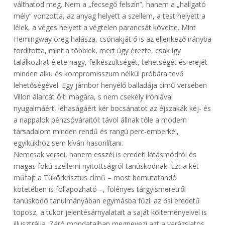
válthatod meg. Nem a „fecsegő felszín”, hanem a „hallgató
mély” vonzotta, az anyag helyett a szellem, a test helyett a
lélek, a véges helyett a végtelen parancsát követte. Mint
Hemingway öreg halásza, csónakját ő is az ellenkező irányba
fordította, mint a többiek, mert úgy érezte, csak így
találkozhat élete nagy, felkészültségét, tehetségét és erejét
minden alku és kompromisszum nélkül próbára tevő
lehetőségével. Egy jámbor henyélő balladája című versében
Villon álarcát ölti magára, s nem csekély iróniával
nyugalmáért, léhaságáért kér bocsánatot az éjszakák kéj- és
a nappalok pénzsóváraitól: távol állnak tőle a modern
társadalom minden rendű és rangú perc-emberkéi,
egyikükhöz sem kíván hasonlítani.
Nemcsak versei, hanem esszéi is eredeti látásmódról és
magas fokú szellemi nyitottságról tanúskodnak. Ezt a két
műfajt a Tükörkrisztus című – most bemutatandó
kötetében is föllapozható –, fölényes tárgyismeretről
tanúskodó tanulmányában egymásba fűzi: az ősi eredetű
toposz, a tükör jelentésárnyalatait a saját költeményeivel is
illusztrálja. Záró mondataiban megnevezi azt a varázslatos