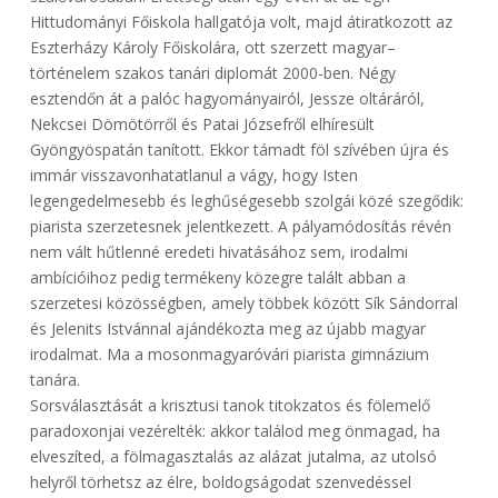
Hittudományi Főiskola hallgatója volt, majd átiratkozott az
Eszterházy Károly Főiskolára, ott szerzett magyar–
történelem szakos tanári diplomát 2000-ben. Négy
esztendőn át a palóc hagyományairól, Jessze oltáráról,
Nekcsei Dömötörről és Patai Józsefről elhíresült
Gyöngyöspatán tanított. Ekkor támadt föl szívében újra és
immár visszavonhatatlanul a vágy, hogy Isten
legengedelmesebb és leghűségesebb szolgái közé szegődik:
piarista szerzetesnek jelentkezett. A pályamódosítás révén
nem vált hűtlenné eredeti hivatásához sem, irodalmi
ambícióihoz pedig termékeny közegre talált abban a
szerzetesi közösségben, amely többek között Sík Sándorral
és Jelenits Istvánnal ajándékozta meg az újabb magyar
irodalmat. Ma a mosonmagyaróvári piarista gimnázium
tanára.
Sorsválasztását a krisztusi tanok titokzatos és fölemelő
paradoxonjai vezérelték: akkor találod meg önmagad, ha
elveszíted, a fölmagasztalás az alázat jutalma, az utolsó
helyről törhetsz az élre, boldogságodat szenvedéssel