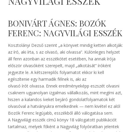
NAGYVILÁGI ESSZÉK
BONIVÁRT ÁGNES: BOZÓK
FERENC: NAGYVILÁGI ESSZÉK
Kosztolányi Dezső szerint „a könyvet mindig ketten alkotják:
az író, aki írta, s az olvasó, aki olvassa”. Különleges helyzet
áll fenn azonban az esszékötet esetében, ha annak írója
először olvasóként szerepelt, majd „alkotását” íróként
jegyezte le. A kétszereplős folyamatot ekkor ki kell
egészítenie egy harmadik félnek is, aki az
olvasó írót olvassa. Ennek eredményeképp eszszét olvasni
csaknem ugyanolyan izgalmas vállalkozás, mint megírni azt,
hiszen a kalandos íveket bejáró gondolatfolyamatok két
olvasóval a hatványukra emelkednek — nem kivétel ez alól
Bozók Ferenc legújabb, esszékből álló válogatása sem.
A Nagyvilági esszék című könyv 18 válogatott publikációt
tartalmaz, melyek főként a Nagyvilág folyóiratban jelentek