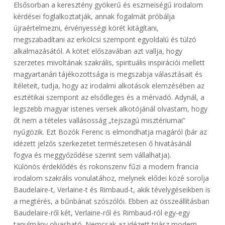
Elsősorban a keresztény gyökerű és eszmeiségű irodalom
kérdései foglalkoztatják, annak fogalmát próbálja
újraértelmezni, érvényességi körét kitágítani,
megszabadítani az erkölcsi szempont egyoldalú és túlzó
alkalmazásától. A kötet előszavában azt vallja, hogy
szerzetes mivoltának szakrális, spirituális inspirációi mellett
magyartanári tájékozottsága is megszabja választásait és
ítéleteit, tudja, hogy az irodalmi alkotások elemzésében az
esztétikai szempont az elsődleges és a mérvadó. Adynál, a
legszebb magyar istenes versek alkotójánál olvastam, hogy
őt nem a tételes vallásosság „tejszagú misztériumai”
nyűgözik. Ezt Bozók Ferenc is elmondhatja magáról (bár az
idézett jelzős szerkezetet természetesen ő hivatásánál
fogva és meggyőződése szerint sem vállalhatja).
Különös érdeklődés és rokonszenv fűzi a modern francia
irodalom szakrális vonulatához, melynek elődei közé sorolja
Baudelaire-t, Verlaine-t és Rimbaud-t, akik tévelygéseikben is
a megtérés, a bűnbánat szószólói. Ebben az összeállításban
Baudelaire-ről két, Verlaine-ről és Rimbaud-ról egy-egy
tanulmány olvasható. Nemcsak az idézett triász modern,