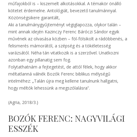
műfajokból is – kiszemelt alkotásokkal. A témakör önálló
kötetet érdemelne. Antológiát, bevezető tanulmánnyal.
Közönségsikere garantált,
Aki a tanulmánygyűjteményt végiglapozza, olykor talán –
mint annak idején Kazinczy Ferenc Báróczi Sándor egyik
művének az olvasása közben – föl-fölsikolt a rádöbbenés, a
felismerés mámorától, a szépség és a tökéletesség
varázsától. Néha tán vitatkozik is a szerzővel. Unatkozni
azonban egy pillanatig sem fog.
Folytathatnám a fejtegetést, de attól félek, hogy akkor
méltatlanná válnék Bozók Ferenc biblikus mélységű
intelméhez: „Talán újra meg kellene tanulnunk hallgatni,
hogy méltók lehessünk a megszólalásra”.
(Agria, 2018/3.)
BOZÓK FERENC: NAGYVILÁGI
ESSZÉK