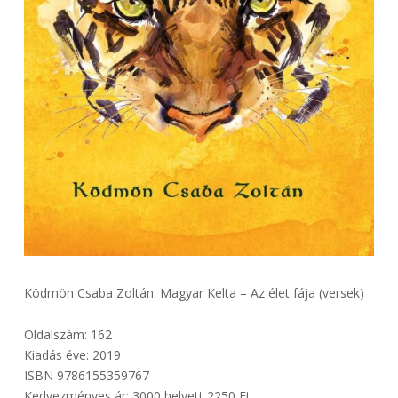
Ködmön Csaba Zoltán: Magyar Kelta – Az élet fája (versek)
Oldalszám: 162
Kiadás éve: 2019
ISBN 9786155359767
Kedvezményes ár: 3000 helyett 2250 Ft.