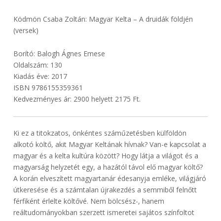
Ködmön Csaba Zoltán: Magyar Kelta – A druidák földjén
(versek)
Borító: Balogh Ágnes Emese
Oldalszám: 130
Kiadás éve: 2017
ISBN 9786155359361
Kedvezményes ár: 2900 helyett 2175 Ft.
Ki ez a titokzatos, önkéntes száműzetésben külföldön
alkotó költő, akit Magyar Keltának hívnak? Van-e kapcsolat a
magyar és a kelta kultúra között? Hogy látja a világot és a
magyarság helyzetét egy, a hazától távol elő magyar költő?
A korán elveszített magyartanár édesanyja emléke, világjáró
útkeresése és a számtalan újrakezdés a semmiből felnőtt
férfiként érlelte költővé. Nem bölcsész-, hanem
reáltudományokban szerzett ismeretei sajátos színfoltot