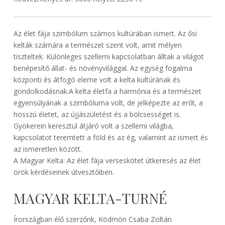
Az élet fája szimbólum számos kultúrában ismert. Az ősi
kelták számára a természet szent volt, amit mélyen
tiszteltek. Különleges szellemi kapcsolatban álltak a világot
benépesítő állat- és növényvilággal. Az egység fogalma
központi és átfogó eleme volt a kelta kultúrának és
gondolkodásnak.A kelta életfa a harmónia és a természet
egyensúlyának a szimbóluma volt, de jelképezte az erőt, a
hosszú életet, az újjászületést és a bölcsességet is.
Gyökerein keresztül átjáró volt a szellemi világba,
kapcsolatot teremtett a föld és az ég, valamint az ismert és
az ismeretlen között.
A Magyar Kelta: Az élet fája verseskötet útkeresés az élet
örök kérdéseinek útvesztőiben.
MAGYAR KELTA-TURNÉ
Írországban élő szerzőnk, Ködmön Csaba Zoltán