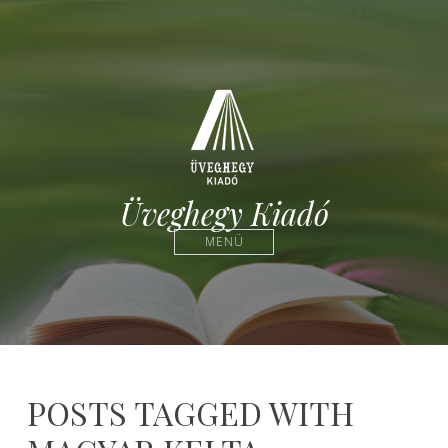
Üveghegy Kiadó
MENÜ
POSTS TAGGED WITH