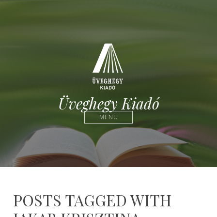
Üveghegy Kiadó
MENÜ
POSTS TAGGED WITH