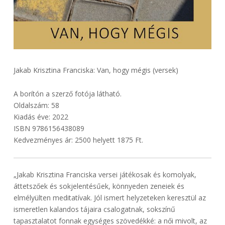
Jakab Krisztina Franciska: Van, hogy mégis (versek)
A borítón a szerző fotója látható.
Oldalszám: 58
Kiadás éve: 2022
ISBN 9786156438089
Kedvezményes ár: 2500 helyett 1875 Ft.
„Jakab Krisztina Franciska versei játékosak és komolyak,
áttetszőek és sokjelentésűek, könnyeden zeneiek és
elmélyülten meditatívak. Jól ismert helyzeteken keresztül az
ismeretlen kalandos tájaira csalogatnak, sokszínű
tapasztalatot fonnak egységes szövedékké: a női mivolt, az