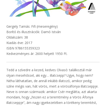
Gergely Tamás: Fifi (meseregény)
Borító és illusztrációk: Damó István
Oldalszám: 38
Kiadás éve: 2017
ISBN 9786155359323
Kedvezményes ár: 2600 helyett 1950 Ft.
Tedd a szívedre a kezed, kedves Olvasó: találkoztál már
olyan mesehőssel, aki egy… illatcsepp? Ugye, hogy nem?
Néha láthatatlan, de annál inkább illatozó, amikor pedig
színe mégis van, hát vörös, mert a vörösáfonya illatcseppje.
Neve is onnan származik: amikor Csér meglátta, azt akarta
mondani, hogy „hiszen ez a teremtmény a Vörös Áfonya
illatcseppje”, ám nagy igyekezetében a törékeny teremtést,