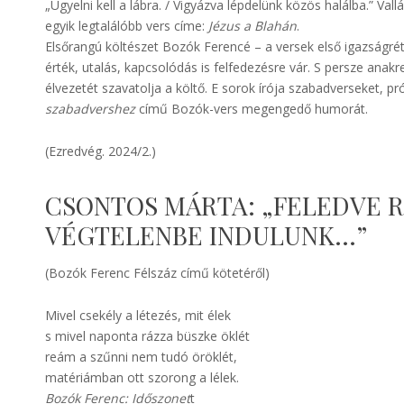
„Ügyelni kell a lábra. / Vigyázva lépdelünk közös halálba.” Va
egyik legtalálóbb vers címe:
Jézus a Blahán
.
Elsőrangú költészet Bozók Ferencé – a versek első igazságrét
érték, utalás, kapcsolódás is felfedezésre vár. S persze anakr
élvezetét szavatolja a költő. E sorok írója szabadverseket, p
szabadvershez
című Bozók-vers megengedő humorát.
(Ezredvég. 2024/2.)
CSONTOS MÁRTA: „FELEDVE R
VÉGTELENBE INDULUNK…”
(Bozók Ferenc Félszáz című kötetéről)
Mivel csekély a létezés, mit élek
s mivel naponta rázza büszke öklét
reám a szűnni nem tudó öröklét,
matériámban ott szorong a lélek.
Bozók Ferenc: Időszonet
t