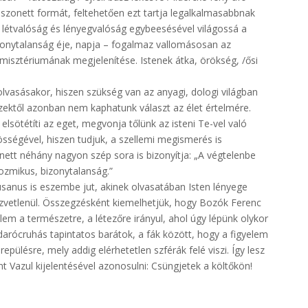
a szonett formát, feltehetően ezt tartja legalkalmasabbnak
a létvalóság és lényegvalóság egybeesésével világossá a
izonytalanság éje, napja – fogalmaz vallomásosan az
isztériumának megjelenítése. Istenek átka, örökség, /ősi
vasásakor, hiszen szükség van az anyagi, dologi világban
ezektől azonban nem kaphatunk választ az élet értelmére.
elsötétíti az eget, megvonja tőlünk az isteni Te-vel való
sségével, hiszen tudjuk, a szellemi megismerés is
ett néhány nagyon szép sora is bizonyítja: „A végtelenbe
kozmikus, bizonytalanság.”
Cusanus is eszembe jut, akinek olvasatában Isten lényege
vetlenül. Összegzésként kiemelhetjük, hogy Bozók Ferenc
elem a természetre, a létezőre irányul, ahol úgy lépünk olykor
darócruhás tapintatos barátok, a fák között, hogy a figyelem
epülésre, mely addig elérhetetlen szférák felé viszi. Így lesz
t Vazul kijelentésével azonosulni: Csüngjetek a költőkön!