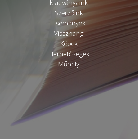
Kiadványaink
Szerzőink
Események
Visszhang
Képek
Elérhetőségek
Műhely