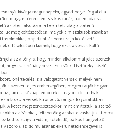
tésnapját kívánja megünnepelni, egyedi helyet foglal el a
erűen magyar-történelem szakos tanár, hanem piarista
ő az isteni alkotásra, a teremtett világra történő
taljuk meg költészetében, melyek a misztikusok írásaiban
 tartalmakkal, a spiritualitás nem uralja költészetét.
k értékelésében kiemeli, hogy ezek a versek ’költői
jelzi az a tény is, hogy minden alkalommal jeles szerzők,
got, hogy csak néhány nevet említsünk: Lisztóczky László,
ibor.
 kötet, önértékelés, s a válogatott versek, melyek nem
atják a szerzőt teljes emberségében, megmutatják hogyan
mindazt, amit a köznapi emberek csak gondolni tudnak.
 ez a kötet, a versek különböző, rangos folyóiratokban
uk. A kötet megszerkesztésekor, mint említettük, a szerző
usokba az írásokat, feltehetőleg azokat olvashatjuk itt most
ez köthetők, így a vidám, kötekedő, pajkos hangvételű
a viszkiről), az idő múlásának elkerülhetetlenségével is