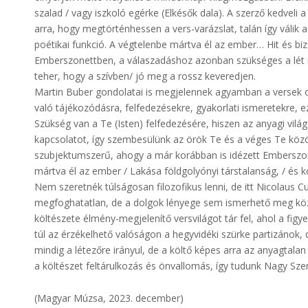
szalad / vagy iszkoló egérke (Elkésők dala). A szerző kedveli 
arra, hogy megtörténhessen a vers-varázslat, talán így válik 
poétikai funkció. A végtelenbe mártva él az ember… Hit és b
Emberszonettben, a válaszadáshoz azonban szükséges a lét m
teher, hogy a szívben/ jó meg a rossz keveredjen.
Martin Buber gondolatai is megjelennek agyamban a versek ol
való tájékozódásra, felfedezésekre, gyakorlati ismeretekre, 
Szükség van a Te (Isten) felfedezésére, hiszen az anyagi világ 
kapcsolatot, így szembesülünk az örök Te és a véges Te közö
szubjektumszerű, ahogy a már korábban is idézett Emberszon
mártva él az ember / Lakása földgolyónyi társtalanság, / és 
Nem szeretnék túlságosan filozofikus lenni, de itt Nicolaus 
megfoghatatlan, de a dolgok lényege sem ismerhető meg köz
költészete élmény-megjelenítő versvilágot tár fel, ahol a figy
túl az érzékelhető valóságon a hegyvidéki szürke partizánok, 
mindig a létezőre irányul, de a költő képes arra az anyagtalan r
a költészet feltárulkozás és önvallomás, így tudunk Nagy Szen
(Magyar Múzsa, 2023. december)