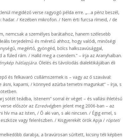
etlenül megidéző verse ragyogó példa erre. „…a pénz beszél,
 hadar. / Kezében mikrofon. / Nem érti furcsa rímeid, / de
m, nemcsak a személyes barátaihoz, hanem szélesebb
eális terjedelmű és méretű ahhoz, hogy valódi, minőségi
nységű, megértő, gyöngéd, bölcs halkszavúsággal,
d a füled rám. / Halld meg a csendem.” – írja az Aranyhalban.
énykép hátlapjára
. Ölelés és távolodás dialektikájában éli
ő és felkavaró csillámszemek is – vagy az ő szavával:
ne ásni, kaparni, / könnyed azúrba temetni magunkat” – írja, s
kötetben.
 sötét teádba, Istenem” sorral ér véget – és vallási ihletésű
verse először az
Ezredvég
ben jelent meg 2006-ban – az
ív ma az Isten, / Ő aki van, s aki nincsen. / Égig emel, s
/ eszköze vagy felerészben. / Kisgyerekét örök Apja /
röpteti
lkedőbb darabja, a bravúrosan sűrített, kicsiny téli képben