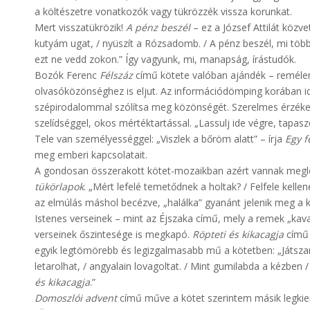
a költészetre vonatkozók vagy tükrözzék vissza korunkat.
Mert visszatükrözik!
A pénz beszél
– ez a József Attilát közv
kutyám ugat, / nyüszít a Rózsadomb. / A pénz beszél, mi több:
ezt ne vedd zokon.” Így vagyunk, mi, manapság, írástudók.
Bozók Ferenc
Félszáz
című kötete valóban ajándék – reméle
olvasóközönséghez is eljut. Az információdömping korában id
szépirodalommal szólítsa meg közönségét. Szerelmes érzéke
szelídséggel, okos mértéktartással. „Lassulj ide végre, tapasz
Tele van személyességgel: „Viszlek a bőröm alatt” – írja
Egy f
meg emberi kapcsolatait.
A gondosan összerakott kötet-mozaikban azért vannak meglep
tükörlapok
. „Mért lefelé temetődnek a holtak? / Felfele kelle
az elmúlás máshol becézve, „halálka” gyanánt jelenik meg a 
Istenes verseinek – mint az Éjszaka című, mely a remek „kavarj
verseinek őszintesége is megkapó.
Röpteti és kikacagja
című 
egyik legtömörebb és legizgalmasabb mű a kötetben: „Játszani h
letarolhat, / angyalain lovagoltat. / Mint gumilabda a kézben 
és kikacagja
.”
Domoszlói advent
című műve a kötet szerintem másik legkieme