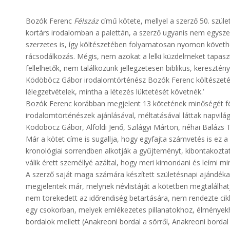
Bozók Ferenc
Félszáz
című kötete, mellyel a szerző 50. szüle
kortárs irodalomban a palettán, a szerző ugyanis nem egysz
szerzetes is, így költészetében folyamatosan nyomon követhet
rácsodálkozás. Mégis, nem azokat a lelki küzdelmeket tapasz
fellelhetők, nem találkozunk jellegzetesen biblikus, keresztényi
Ködöböcz Gábor irodalomtörténész Bozók Ferenc költészeténe
lélegzetvételek, mintha a létezés lüktetését követnék.’
Bozók Ferenc korábban megjelent 13 kötetének minőségét fém
irodalomtörténészek ajánlásával, méltatásával láttak napvilá
Ködöböcz Gábor, Alföldi Jenő, Szilágyi Márton, néhai Balázs T
Már a kötet címe is sugallja, hogy egyfajta számvetés is ez a
kronológiai sorrendben alkotják a gyűjteményt, kibontakozt
válik érett személlyé azáltal, hogy meri kimondani és leírni 
A szerző saját maga számára készített születésnapi ajándéka
megjelentek már, melynek névlistáját a kötetben megtalálhatj
nem törekedett az időrendiség betartására, nem rendezte cikl
egy csokorban, melyek emlékezetes pillanatokhoz, élményekh
bordalok mellett (Anakreoni bordal a sörről, Anakreoni bordal 