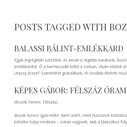
POSTS TAGGED WITH BO
BALASSI BÁLINT-EMLÉKKARD
Egyik legrégebbi szerzőnk, és annál is régebbi barátunk, Bozó
emlékkardot. Ő a harmincadik költő a sorban, olyan elődök u
Utassy József. Szeretettel gratulálunk, és további ihletett mun
KÉPES GÁBOR: FÉLSZÁZ ÓRA
(Bozók Ferenc: Félszáz)
Bozók Ferenc
igazi költő. Nem azért, mert huszonöt különböző
kötetbe tudja rendezni – sokan vagyunk, akik a klasszikus fol