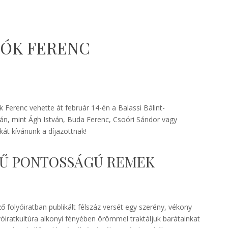
ZÓK FERENC
k Ferenc vehette át február 14-én a Balassi Bálint-
tán, mint Ágh István, Buda Ferenc, Csoóri Sándor vagy
kát kívánunk a díjazottnak!
MŰ PONTOSSÁGÚ REMEK
 folyóiratban publikált félszáz versét egy szerény, vékony
yóiratkultúra alkonyi fényében örömmel traktáljuk barátainkat