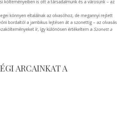
llási költeményeiben is ott a társadalmunk és a városunk – az
egei könnyen eltalálnak az olvasóhoz, de megannyi rejtett
eóni bordaltól a jambikus lejtésen át a szonettig – az olvasás
rózakölteményeket ír, így különösen értékeltem a
Szonett a
ÉGI ARCAINKAT A