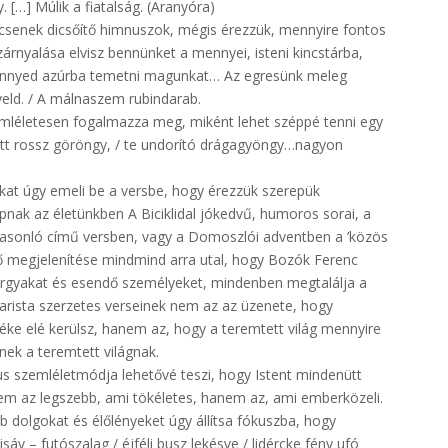
 […] Múlik a fiatalság. (Aranyóra)
ncsenek dicsőítő himnuszok, mégis érezzük, mennyire fontos
szárnyalása elvisz bennünket a mennyei, isteni kincstárba,
, /könnyed azúrba temetni magunkat… Az egresünk meleg
gyeld. / A málnaszem rubindarab.
zemléletesen fogalmazza meg, miként lehet széppé tenni egy
ött rossz göröngy, / te undorító drágagyöngy…nagyon
kat úgy emeli be a versbe, hogy érezzük szerepük
pnak az életünkben A Biciklidal jókedvű, humoros sorai, a
asonló című versben, vagy a Domoszlói adventben a ’közös
ténő megjelenítése mindmind arra utal, hogy Bozók Ferenc
árgyakat és esendő személyeket, mindenben megtalálja a
iarista szerzetes verseinek nem az az üzenete, hogy
széke elé kerülsz, hanem az, hogy a teremtett világ mennyire
nek a teremtett világnak.
us szemléletmódja lehetővé teszi, hogy Istent mindenütt
 nem az legszebb, ami tökéletes, hanem az, ami emberközeli.
b dolgokat és élőlényeket úgy állítsa fókuszba, hogy
áv – futószalag / éjféli busz lekésve / lidércke fény ufó