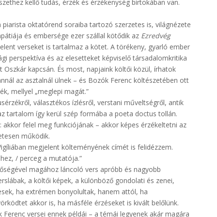
zethez kellő tudás, érzék és érzékenység birtokában van.
piarista oktatórend soraiba tartozó szerzetes is, világnézete
mpátiája és embersége ezer szállal kötődik az
Ezredvég
ent verseket is tartalmaz a kötet. A törékeny, gyarló ember
ági perspektíva és az elesetteket képviselő társadalomkritika
t Oszkár kapcsán. És most, napjaink költői közül, írhatok
annál az asztalnál ülnek – és Bozók Ferenc költészetében ott
dék, mellyel „meglepi magát.”
usérzékről, választékos ízlésről, verstani műveltségről, antik
z tartalom így kerül szép formába a poeta doctus tollán.
akkor felel meg funkciójának – akkor képes érzékeltetni az
letesen működik.
Vigíliában megjelent költeményének címét is felidézzem.
hez, / perceg a mutatója.”
tőségével magához láncoló vers apróbb és nagyobb
rslábak, a költői képek, a különböző gondolati és zenei,
esek, ha extrémen bonyolultak, hanem attól, ha
ödtet akkor is, ha másféle érzéseket is kivált belőlünk.
k Ferenc versei ennek példái – a témái legyenek akár magára