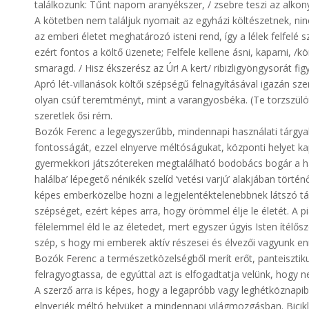
találkozunk: Tűnt napom aranyékszer, / zsebre teszi az alkony.
A kötetben nem találjuk nyomait az egyházi költészetnek, ni
az emberi életet meghatározó isteni rend, így a lélek felfelé 
ezért fontos a költő üzenete; Felfele kellene ásni, kaparni
smaragd. / Hisz ékszerész az Úr! A kert/ ribizligyöngysorát fi
Apró lét-villanások költői szépségű felnagyításával igazán s
olyan csúf teremtményt, mint a varangyosbéka. (Te torzszül
szeretlek ősi rém.
Bozók Ferenc a legegyszerűbb, mindennapi használati tárgya
fontosságát, ezzel elnyerve méltóságukat, központi helyet ka
gyermekkori játszótereken megtalálható bodobács bogár a h
halálba’ lépegető nénikék szelíd ’vetési varjú’ alakjában tör
képes emberközelbe hozni a legjelentéktelenebbnek látszó t
szépséget, ezért képes arra, hogy örömmel élje le életét. A p
félelemmel éld le az életedet, mert egyszer úgyis Isten ítélő
szép, s hogy mi emberek aktív részesei és élvezői vagyunk en
Bozók Ferenc a természetközelségből merít erőt, panteisztik
felragyogtassa, de egyúttal azt is elfogadtatja velünk, hogy
A szerző arra is képes, hogy a legapróbb vagy leghétköznapib
elnyerjék méltó helyüket a mindennapi világmozgásban. Biciklis