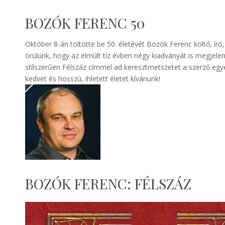
BOZÓK FERENC 50
Október 8-án töltötte be 50. életévét Bozók Ferenc költő, író,
örülünk, hogy az elmúlt tíz évben négy kiadványát is megjele
stílszerűen Félszáz címmel ad keresztmetszetet a szerző egyé
kedvet és hosszú, ihletett életet kívánunk!
BOZÓK FERENC: FÉLSZÁZ