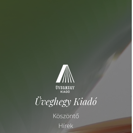
Üveghegy Kiadó
Köszöntő
Hírek