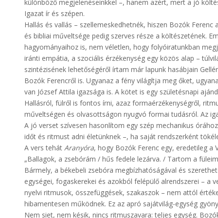
különböző megjelenéseinkkel –, hanem azért, mert a jó költés
Igazat ír és szépen.
Hallás és vallás – szellemeskedhetnék, hiszen Bozók Ferenc a 
és bibliai műveltsége pedig szerves része a költészetének. E
hagyományaihoz is, nem véletlen, hogy folyóiratunkban megjel
iránti empátia, a szociális érzékenység egy közös alap – túlvil
szintézisének lehetőségéről írtam már lapunk hasábjain Gellér
Bozók Ferencről is. Ugyanaz a fény világítja meg őket, ugyan
van József Attila igazsága is. A kötet is egy születésnapi aján
Hallásról, fülről is fontos írni, azaz formaérzékenységről, ritm
műveltségen és olvasottságon nyugvó formai tudásról. Az iga
A jó verset szívesen hasonlítom egy szép mechanikus órához: 
időt és ritmust adni életünknek –, ha saját rendszerként töké
A vers tehát
Aranyóra
, hogy Bozók Ferenc egy, eredetileg a 
„Ballagok, a zsebórám / hűs fedele lezárva. / Tartom a füleim
Bármely, a békebeli zsebóra megbízhatóságával és szerethe
egységei, fogaskerekei és azokból felépülő alrendszerei – a ve
nyelvi ritmusok, összefüggések, szakaszok – nem attól érték
hibamentesen működnek. Ez az apró sajátvilág-egység gyönyörk
Nem siet, nem késik, nincs ritmuszavara: teljes egység. Bozó