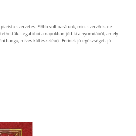
 piarista szerzetes. Előbb volt barátunk, mint szerzőnk, de
ntethettük. Legutóbbi a napokban jött ki a nyomdából, amely
ni hangú, míves költészetéből. Ferinek jó egészséget, jó