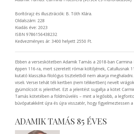
Borítórajz és illusztrációk: B. Tóth Klára.
Oldalszám: 228
Kiadás éve: 2023
ISBN 9786156438232
Kedvezményes ár: 3400 helyett 2550 Ft.
Ebben a verseskötetben Adamik Tamás a 2018-ban Carmina Rust
éppen 116-ra, mert szeretett római költőjének, Catullusnak 1
kutató klasszika-filológus tiszteletből nem akarja meghaladni.
viseli. Versei tehát téli kertben (nem télikertben) nevelt vir
gyümölcsöt is jelenthet. Ezt a jelentést sugallja a kötet Car
Tamás kötetében a földművelés – mint a legősibb, a legfontos
búvópatakként újra és újra visszatér, hogy figyelmeztessen a
ADAMIK TAMÁS 85 ÉVES