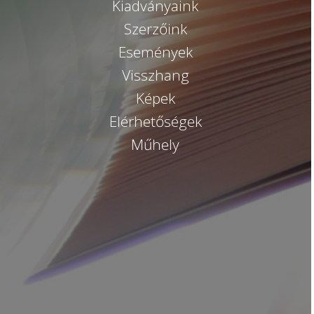
Kiadványaink
Szerzőink
Események
Visszhang
Képek
Elérhetőségek
Műhely