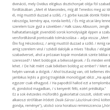
divináció, mely Ovidius elégikus disztichonjait oldja föl szab
fordításában: „Mert él Maeonides, míg áll Tenedos meg az Ide
él, míg musttól duzzad a szőlő, / S görbe kaszák döntik földre
rabszolga, kemény apa, ronda kerítő, / És míg utcai lány lenne
szerelem tüze gyúl a szivekben / Halk szavu Albiusom, zengik 
halhatatlanságát jövendölő sorok komolyságát éppen a szabad
versfordításnál pontosabb tolmácsolása – adja vissza: „Mert 
Élni fog Hésziodosz, / amíg musttól duzzad a szőlő. / Amíg rav
amíg szerelem virul / szívből dalolják a míves Tibullus / elégi
szabadverset, ahol a prózaian kopár mondatok szinte bibliai s
szeressed? / Mert boldogok a békességesek. / És minden embe
lehet. / De hát miért csak békében boldog az ember? / Mert a 
helyén vannak a dolgok. / Ahol tisztaság van, ott kellemes él
jambikus lejtés a görög tragédiák monológjait idézi: „Ha apád
egyszer csak elhagyod. / Ha papodtól hallod ezt a templomban 
él, gondolod magadban, / s kenyerét félti, ezért prédikálja.”
Ez a sok évtizedes műfordító gyakorlattal csiszolt, oldott ver
alkaioszi strófában íródott
Deák-Sárosi Lászlónak
című költem
gondja, reménye”), utolsó sora horatiusi reminiszcencia („hö