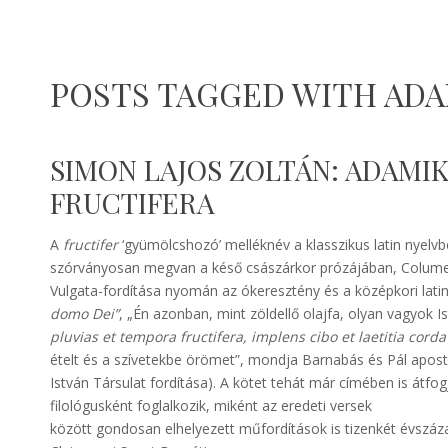
POSTS TAGGED WITH ADA
SIMON LAJOS ZOLTÁN: ADAMI
FRUCTIFERA
A
fructifer
‘gyümölcshozó’ melléknév a klasszikus latin nyelvben
szórványosan megvan a késő császárkor prózájában, Columellá
Vulgata-fordítása nyomán az ókeresztény és a középkori latin
domo Dei”
, „Én azonban, mint zöldellő olajfa, olyan vagyok I
pluvias et tempora fructifera, implens cibo et laetitia corda
ételt és a szívetekbe örömet”, mondja Barnabás és Pál apos
István Társulat fordítása). A kötet tehát már címében is át
filológusként foglalkozik, miként az eredeti versek
között gondosan elhelyezett műfordítások is tizenkét évszáza