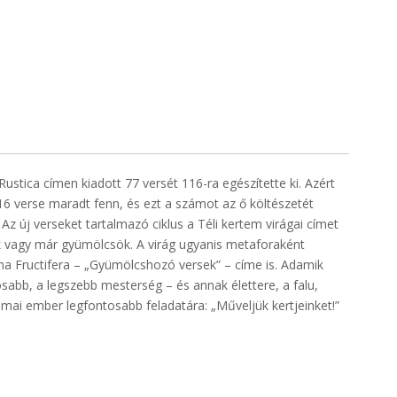
ica címen kiadott 77 versét 116-ra egészítette ki. Azért
16 verse maradt fenn, és ezt a számot az ő költészetét
 Az új verseket tartalmazó ciklus a Téli kertem virágai címet
ágok vagy már gyümölcsök. A virág ugyanis metaforaként
mina Fructifera – „Gyümölcshozó versek” – címe is. Adamik
abb, a legszebb mesterség – és annak élettere, a falu,
 mai ember legfontosabb feladatára: „Műveljük kertjeinket!”