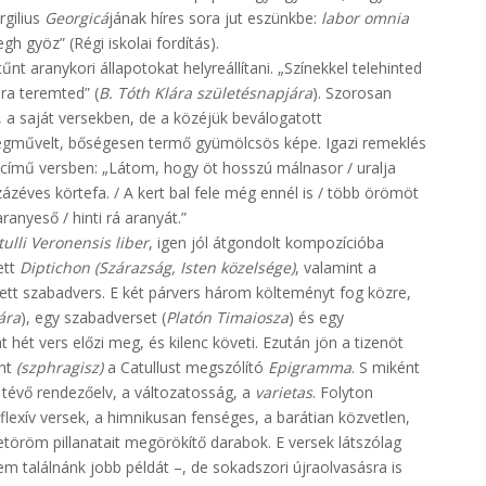
ergilius
Georgicá
jának híres sora jut eszünkbe:
labor omnia
h gyöz” (Régi iskolai fordítás).
nt aranykori állapotokat helyreállítani. „Színekkel telehinted
jra teremted” (
B. Tóth Klára születésnapjára
). Szorosan
 a saját versekben, de a közéjük beválogatott
egművelt, bőségesen termő gyümölcsös képe. Igazi remeklés
című versben: „Látom, hogy öt hosszú málnasor / uralja
 százéves körtefa. / A kert bal fele még ennél is / több örömöt
aranyeső / hinti rá aranyát.”
tulli Veronensis liber
, igen jól átgondolt kompozícióba
ett
Diptichon (Szárazság, Isten közelsége)
, valamint a
ett szabadvers. E két párvers három költeményt fog közre,
ára
), egy szabadverset (
Platón Timaiosza
) és egy
 hét vers előzi meg, és kilenc követi. Ezután jön a tizenöt
ént
(szphragisz)
a Catullust megszólító
Epigramma
. S miként
 tévő rendezőelv, a változatosság, a
varietas
. Folyton
lexív versek, a himnikusan fenséges, a barátian közvetlen,
öröm pillanatait megörökítő darabok. E versek látszólag
m találnánk jobb példát –, de sokadszori újraolvasásra is