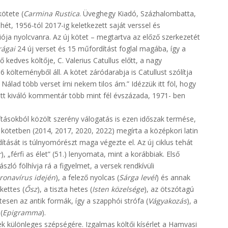
ötete (
Carmina Rustica
. Üveghegy Kiadó, Százhalombatta,
ét, 1956-tól 2017-ig keletkezett saját verssel és
ciója nyolcvanra. Az új kötet – megtartva az előző szerkezetét
rágai
24 új verset és 15 műfordítást foglal magába, így a
kedves költője, C. Valerius Catullus előtt, a nagy
ölteményből áll. A kötet záródarabja is Catullust szólítja
álad több verset írni nekem tilos ám.” Idézzük itt föl, hogy
ott kiváló kommentár több mint fél évszázada, 1971- ben
ításokból közölt szerény válogatás is ezen időszak termése,
kötetben (2014, 2017, 2020, 2022) megírta a középkori latin
ását is túlnyomórészt maga végezte el. Az új ciklus tehát
r
), „férfi as élet” (51.) lenyomata, mint a korábbiak. Első
zló fölhívja rá a figyelmet, a versek rendkívüli
ronavírus idején
), a felező nyolcas (
Sárga levél
) és annak
kettes (
Ősz
), a tiszta hetes (
Isten közelsége
), az ötszótagú
tesen az antik formák, így a szapphói strófa (
Vágyakozás
), a
(
Epigramma
).
sek különleges szépségére. Izgalmas költői kísérlet a Hamvasi