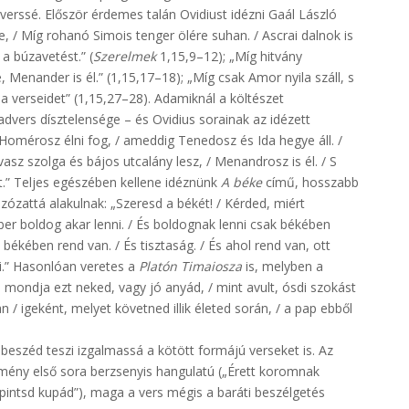
adverssé. Először érdemes talán Ovidiust idézni Gaál László
, / Míg rohanó Simois tenger ölére suhan. / Ascrai dalnok is
 a búzavetést.” (
Szerelmek
1,15,9–12); „Míg hitvány
, Menander is él.” (1,15,17–18); „Míg csak Amor nyila száll, s
a verseidet” (1,15,27–28). Adamiknál a költészet
vers dísztelensége – és Ovidius sorainak az idézett
Homérosz élni fog, / ameddig Tenedosz és Ida hegye áll. /
asz szolga és bájos utcalány lesz, / Menandrosz is él. / S
áit.” Teljes egészében kellene idéznünk
A béke
című, hosszabb
zózattá alakulnak: „Szeresd a békét! / Kérded, miért
r boldog akar lenni. / És boldognak lenni csak békében
békében rend van. / És tisztaság. / És ahol rend van, ott
ni.” Hasonlóan veretes a
Platón Timaiosza
is, melyben a
 mondja ezt neked, vagy jó anyád, / mint avult, ósdi szokást
/ igeként, melyet követned illik életed során, / a pap ebből
sbeszéd teszi izgalmassá a kötött formájú verseket is. Az
ény első sora berzsenyis hangulatú („Érett koromnak
rpintsd kupád”), maga a vers mégis a baráti beszélgetés