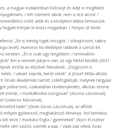
res, a magyar irodalomban Kölcseyt és Adyt is megihlető
z nyugalmam, / Két szemem vibrál, nem is érzi arcod. /
istennőkhöz szóló antik és a középkori Mária-himnuszok
gy hegyek trónján le-leülsz magasban. / Fényes út hívón
ellemzi: „Én is mindig izgek-mozgok, / sóhajtozom, talpra
rga levél
). Humoros kis életképet találunk a szerző 84.
mű versben: „Én is csak úgy tengődöm: / tennivalóm
ok” Ám e versnek párja is van, az egy héttel később (2021.
ynek strófái az előzővel feleselnek: „Dolgozom is
ek, / udvart söprök, betűt vetek”. A József Attila-allúzió
nt István Akadémián tartott székfoglalóját, melynek tárgyául
ilágot jobbá tevő, szakadatlan tevékenykedés, alkotás öröme.
ttél immár, / munkálkodva szorgosan” (
Kozma Lászlónak
),
tő Szekeres Máriának
).
 követed talán” (
Deák-Sárosi Lászlónak
), az alföldi
öltő mélyen gyökerező, meghatározó élménye. Hol himnikus
 két keze / munkára fogta / gyermekeit” (
Nyíri Erzsébet
 emelte rám szúrós szemét a pap. / Vagy úgy véled, hogy