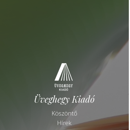
Üveghegy Kiadó
Köszöntő
Hírek