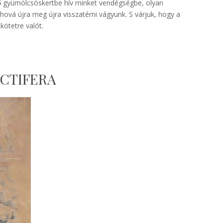
 gyümölcsöskertbe hív minket vendégségbe, olyan
 ahová újra meg újra visszatérni vágyunk. S várjuk, hogy a
ötetre valót.
UCTIFERA