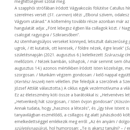
meghittségével szólal meg.
A szapphói strófában íródott Vágyakozás fölütése Catullus hí
szerelmes versét (
51. carmen
) idézi: „Elborul szívem, odales
Vágyom utánad.” A költemény további része azonban már az 
hangulatát adja: „Fönt lebegsz égben lila csillagok közt. / Na
csalogat ragyogva / Szikraesőben”.
Az ütemhangsúlyos verseket könnyed, letisztult dalszerűség j
ugrok, / itt kutatok, ott keresek, / földre nézek, égre lesek” (
Sá
születésnapján (2021. augusztus 6.) keletkezett
Szárazság
cí
mellőzöm. / Nézek bambán, sóhajtok, / már semmit sem óhajt
augusztus 14.) azonos mértékben íródott Isten közelsége, mel
szorgosan. / Munkám végzem gondosan: / kelő nappal együtt kel
(
Kertész leszek
) nem véletlen. (Ne feledjük a szerzőnek a Sze
József Attilát választotta.) A ciklus egyik vezérmotívuma a v
Ez az életeszmény köti össze a barátokkal is: „Hetvenéves le
„Hetvenkedj hát szorgosan, / Isten óvjon gondosan” (
Köszön
Annak tudata, hogy „hasznos a létezés”, és „így téve Istent is
tanyavilágban eszmélődő, a csillagos ég alatt juhászkodó k
emelkedettséggel emlékezik meg erről: „Az én anyám / dolgos
születésnapjára
), hol humorosan: „Te is akarsz tanulni? – /