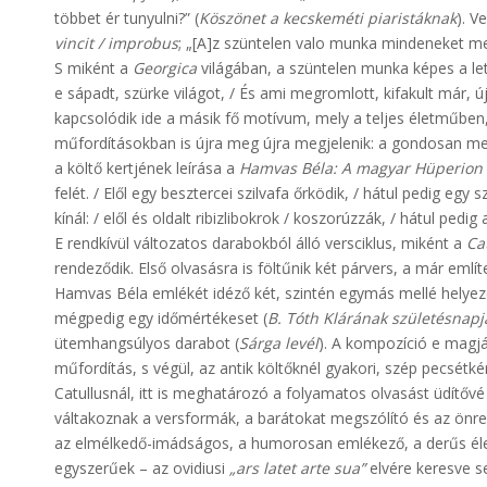
többet ér tunyulni?” (
Köszönet a kecskeméti piaristáknak
). V
vincit / improbus
; „[A]z szüntelen valo munka mindeneket meg
S miként a
Georgica
világában, a szüntelen munka képes a letű
e sápadt, szürke világot, / És ami megromlott, kifakult már, ú
kapcsolódik ide a másik fő motívum, mely a teljes életműben,
műfordításokban is újra meg újra megjelenik: a gondosan m
a költő kertjének leírása a
Hamvas Béla: A magyar Hüperion
felét. / Elől egy besztercei szilvafa őrködik, / hátul pedig egy
kínál: / elől és oldalt ribizlibokrok / koszorúzzák, / hátul pedig 
E rendkívül változatos darabokból álló versciklus, miként a
Ca
rendeződik. Első olvasásra is föltűnik két párvers, a már említ
Hamvas Béla emlékét idéző két, szintén egymás mellé helyez
mégpedig egy időmértékeset (
B. Tóth Klárának születésnapj
ütemhangsúlyos darabot (
Sárga levél
). A kompozíció e magját
műfordítás, s végül, az antik költőknél gyakori, szép pecsétk
Catullusnál, itt is meghatározó a folyamatos olvasást üdítővé
váltakoznak a versformák, a barátokat megszólító és az önref
az elmélkedő-imádságos, a humorosan emlékező, a derűs élet
egyszerűek – az ovidiusi
„ars latet arte sua”
elvére keresve se