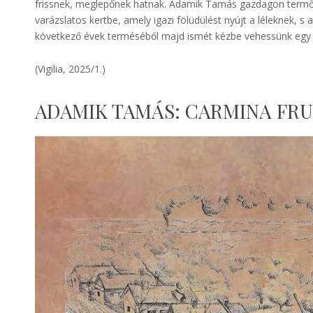
frissnek, meglepőnek hatnak. Adamik Tamás gazdagon termő
varázslatos kertbe, amely igazi fölüdülést nyújt a léleknek, s
következő évek terméséből majd ismét kézbe vehessünk egy k
(Vigilia, 2025/1.)
ADAMIK TAMÁS: CARMINA FR