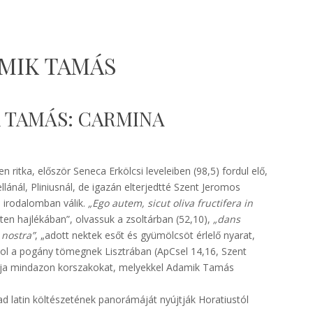
MIK TAMÁS
K TAMÁS: CARMINA
 ritka, először Seneca Erkölcsi leveleiben (98,5) fordul elő,
nál, Pliniusnál, de igazán elterjedtté Szent Jeromos
 irodalomban válik.
„Ego autem, sicut oliva fructifera in
sten hajlékában”, olvassuk a zsoltárban (52,10),
„dans
 nostra”
, „adott nektek esőt és gyümölcsöt érlelő nyarat,
tol a pogány tömegnek Lisztrában (ApCsel 14,16, Szent
fogja mindazon korszakokat, melyekkel Adamik Tamás
d latin költészetének panorámáját nyújtják Horatiustól