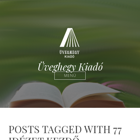
Üveghegy Kiadó
MENÜ
POSTS TAGGED WITH 77