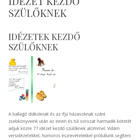
IDÉZET KEZDŐ
SZÜLŐKNEK
IDÉZETEK KEZDŐ
SZÜLŐKNEK
A ballagó diákoknak és az ifjú házasoknak szánt
zsebkönyveink után az Innen és túl sorozat harmadik kötetét
adjuk közre 77 idézet kezdő szülőknek alcímmel. Vidám
versidézetekkel, humoros észrevételekkel próbálunk segíteni