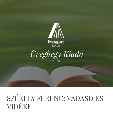
Üveghegy Kiadó
MENÜ
SZÉKELY FERENC: VADASD ÉS
VIDÉKE