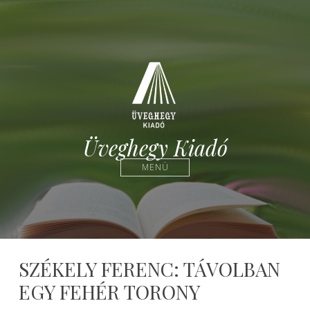
Üveghegy Kiadó
MENÜ
SZÉKELY FERENC: TÁVOLBAN
EGY FEHÉR TORONY