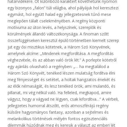
határvidékére. Öt különböző karaktert követhetünk nyomon
egy bizonyos „falon” túli világba, ahol pályájuk hol keresztezi
egymást, hol együtt halad egy jellegzetesnek tűnő mese
meglepően tálalt cselekményében. A regény központi
motívuma az úton levés, a helyszínek, szereplők és
körülmények állandó változékonysága. A finoman szőtt
összefüggéseken keresztül épülő történetben kiemelt szerep
jut egy ősi misztikus kötetnek, a Három Szó Könyvének,
amelynek alcíme: „Mindenek megfordítása. A megfordítás
véghezvitele, és az abban való örök lét.” A porlepte kötetről
egy ajánlás olvasható a regényben: „… ha megtalálod a
Három Szó Könyvét, tenéked lészen mulatság fordítva élni
meg fényességet és setétet, a holtak hangzatos énekét és
az élők némaságát, és lesz tenéked örök, ami mulandó, és
pillanat, mi vég nélkül való. Ha felleled, megkapod, amire
vágysz, hogy a vágyad ne légyen, csak kifordítva…” A vérbeli,
jellegzetes humorral átszőtt, erős atmoszférájú regény
külsőre hagyományos fantasy, azonban a sejtelmes és
melankolikus történések mélyén fontos egzisztenciális
dilemmák húzódnak meg és keresik a választ az emberi lét