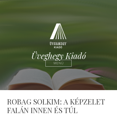
Üveghegy Kiadó
MENÜ
ROBAG SOLKIM: A KÉPZELET
FALÁN INNEN ÉS TÚL