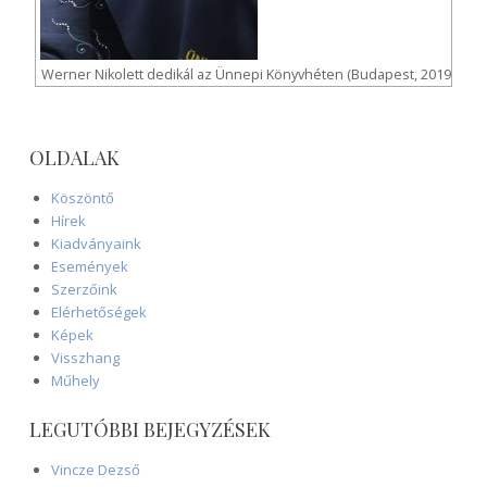
Werner Nikolett dedikál az Ünnepi Könyvhéten (Budapest, 2019
OLDALAK
Köszöntő
Hírek
Kiadványaink
Események
Szerzőink
Elérhetőségek
Képek
Visszhang
Műhely
LEGUTÓBBI BEJEGYZÉSEK
Vincze Dezső