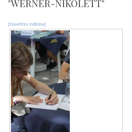
"WERNER-NIKOLETT"
2026-
08-
[Diavetítés indítása]
06