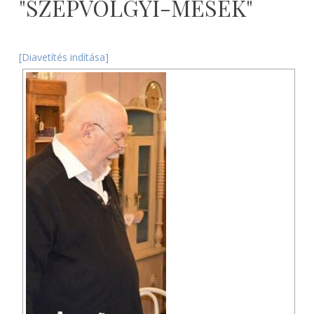
"SZEPVOLGYI-MESEK"
2026-
08-
[Diavetítés indítása]
08