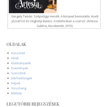
Gergely Tamás: Szépvölgyi mesék. A könyvet bemutatta: Aradi
József író és Véghelyi Balázs. A telefonban a szerző. (Artesia
Galéria, Kecskemét, 2015)
OLDALAK
Köszöntő
Hírek
Kiadványaink
Események
Szerzőink
Elérhetőségek
Képek
Visszhang
Műhely
LEGUTÓBBI BEJEGYZÉSEK