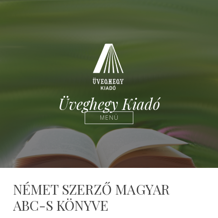
Üveghegy Kiadó
MENÜ
NÉMET SZERZŐ MAGYAR
ABC-S KÖNYVE