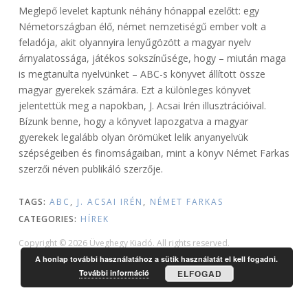
Meglepő levelet kaptunk néhány hónappal ezelőtt: egy
Németországban élő, német nemzetiségű ember volt a
feladója, akit olyannyira lenyűgözött a magyar nyelv
árnyalatossága, játékos sokszínűsége, hogy – miután maga
is megtanulta nyelvünket – ABC-s könyvet állított össze
magyar gyerekek számára. Ezt a különleges könyvet
jelentettük meg a napokban, J. Acsai Irén illusztrációival.
Bízunk benne, hogy a könyvet lapozgatva a magyar
gyerekek legalább olyan örömüket lelik anyanyelvük
szépségeiben és finomságaiban, mint a könyv Német Farkas
szerzői néven publikáló szerzője.
TAGS:
ABC
,
J. ACSAI IRÉN
,
NÉMET FARKAS
CATEGORIES:
HÍREK
Copyright © 2026 Üveghegy Kiadó. All rights reserved.
A honlap további használatához a sütik használatát el kell fogadni.
További információ
ELFOGAD