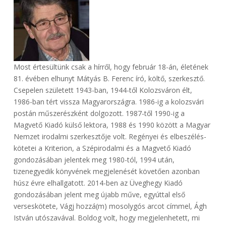
Most értesültünk csak a hírről, hogy február 18-án, életének
81. évében elhunyt Mátyás B. Ferenc író, költő, szerkesztő.
Csepelen született 1943-ban, 1944-től Kolozsváron élt,
1986-ban tért vissza Magyarországra. 1986-ig a kolozsvári
postán műszerészként dolgozott. 1987-től 1990-ig a
Magvető Kiadó külső lektora, 1988 és 1990 között a Magyar
Nemzet irodalmi szerkesztője volt. Regényei és elbeszélés-
kötetei a Kriterion, a Szépirodalmi és a Magvető Kiadó
gondozásában jelentek meg 1980-tól, 1994 után,
tizenegyedik könyvének megjelenését követően azonban
húsz évre elhallgatott. 2014-ben az Üveghegy Kiadó
gondozásában jelent meg újabb műve, egyúttal első
verseskötete, Vágj hozzá(m) mosolygós arcot címmel, Ágh
István utószavával. Boldog volt, hogy megjelenhetett, mi