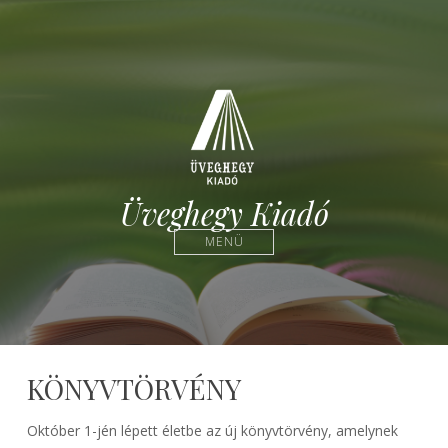
Üveghegy Kiadó
MENÜ
KÖNYVTÖRVÉNY
Október 1-jén lépett életbe az új könyvtörvény, amelynek