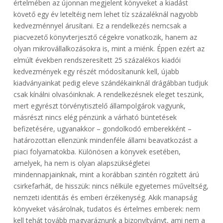
értelmében az újonnan megjelent könyveket a kiadást
követő egy év leteltéig nem lehet tíz százaléknál nagyobb
kedvezménnyel árusítani. Ez a rendelkezés nemcsak a
piacvezető könyvterjesztő cégekre vonatkozik, hanem az
olyan mikrovállalkozásokra is, mint a miénk. Éppen ezért az
elmúlt években rendszeresített 25 százalékos kiadói
kedvezmények egy részét módosítanunk kell, újabb
kiadványainkat pedig eleve szándékainknál drágábban tudjuk
csak kínálni olvasóinknak. A rendelkezésnek eleget teszünk,
mert egyrészt törvénytisztelő állampolgárok vagyunk,
másrészt nincs elég pénzünk a várható büntetések
befizetésére, ugyanakkor – gondolkodó emberekként –
határozottan ellenzünk mindenféle állami beavatkozást a
piaci folyamatokba. Különösen a könyvek esetében,
amelyek, ha nem is olyan alapszükségletei
mindennapjainknak, mint a korábban szintén rögzített árú
csirkefarhát, de hisszük: nincs nélküle egyetemes műveltség,
nemzeti identitás és emberi érzékenység. Akik manapság
könyveket vásárolnak, tudatos és értelmes emberek: nem
kell tehát tovább magyaráznunk a bizonyítványt, ami nem a