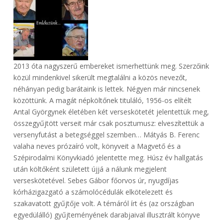
2013 óta nagyszerű embereket ismerhettünk meg. Szerzőink
közül mindenkivel sikerült megtalálni a közös nevezőt,
néhányan pedig barátaink is lettek. Négyen már nincsenek
közöttünk. A magát népköltőnek tituláló, 1956-os elítélt
Antal Györgynek életében két verseskötetét jelentettük meg,
összegyűjtött verseit már csak posztumusz: elveszítettük a
versenyfutást a betegséggel szemben… Mátyás B. Ferenc
valaha neves prózaíró volt, könyveit a Magvető és a
Szépirodalmi Könyvkiadó jelentette meg. Húsz év hallgatás
után költőként született újjá a nálunk megjelent
verseskötetével. Sebes Gábor főorvos úr, nyugdíjas
kórházigazgató a számolócédulák elkötelezett és
szakavatott gyűjtője volt. A témáról írt és (az országban
egyedülálló) gyűjteményének darabjaival illusztrált könyve