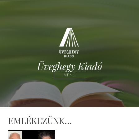
Üveghegy Kiadó
MENÜ
EMLÉKEZÜNK…